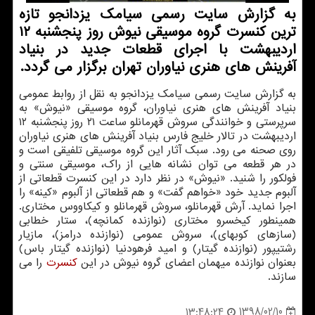
به گزارش سایت رسمی سیامك یزدانجو تازه
ترین كنسرت گروه موسیقی نیوش روز پنجشنبه ۱۲
اردیبهشت با اجرای قطعات جدید در بنیاد
آفرینش های هنری نیاوران تهران برگزار می گردد.
به گزارش سایت رسمی سیامك یزدانجو به نقل از روابط عمومی
بنیاد آفرینش های هنری نیاوران، گروه موسیقی «نیوش» به
سرپرستی و خوانندگی سروش قهرمانلو ساعت ۲۱ روز پنجشنبه ۱۲
اردیبهشت در تالار خلیج فارس بنیاد آفرینش های هنری نیاوران
روی صحنه می رود. سبك آثار این گروه موسیقی تلفیقی است و
در هر قطعه می توان نشانه هایی از راك، موسیقی سنتی و
فولكور را شنید. «نیوش» در نظر دارد در این كنسرت قطعاتی از
آلبوم جدید خود «خواهم گفت» و هم قطعاتی از آلبوم «كینه» را
اجرا نماید. آرش قهرمانلو، سروش قهرمانلو و كیكاووس مختاری.
همینطور كیخسرو مختاری (نوازنده كمانچه)، ستار خطابی
(سازهای كوبه‎ای)، سروش عمومی (نوازنده درامز)، مازیار
رشتی‎پور (نوازنده گیتار) و امید فرهودنیا (نوازنده گیتار باس)
بعنوان نوازنده میهمان اعضای گروه نیوش در این
كنسرت
را می
سازند.
1398/02/10
13:48:24