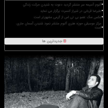
آلبوم آسیمه سر منتشر گردید دعوت به شنیدن حرکت زندگی
علیرضا قربانی در شیراز کنسرت برگزار می نماید
عکس سگ عضو بی تی اس از گرمی مشهورتر است
مرکز موسیقی حوزه هنری آلبوم منتشر نمود شنیدن آسمان جاری
است
جدیدترین ها