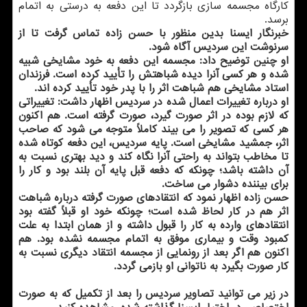
كارگاه مجسمه سازی بازگردد تا این دفعه به درستی به اتمام
برسد.
خبرنگار ایسنا بدین منظور با حسن زاده تماس گرفت تا از
سرنوشت این سردیس آگاه شود.
او چنین توضیح داد: مجسمه این دفعه به خود مشایخی شبیه
شده و هر كسی آنرا دیده شباهتش را تأیید كرده است. فرزندان
استاد مشایخی هم شباهت اثر را با پدر خود تأیید كرده اند.
او درباره تغییرات اعمال شده در سردیس اظهار داشت: تغییراتی
كه لازم بوده در اثر صورت گیرد، صورت گرفته است. هم اكنون
هر كسی كه تصویر را می بیند كاملاً متوجه می شود كه صاحب
اثر، جمشید مشایخی است. پایه سردیس، این دفعه كوتاه شده
تا مخاطب بتواند به راحتی آنرا نگاه كند و دید بهتری نسبت به
آن داشته باشد؛ چونكه كه دفعه قبل پایه آن بلند بود و كار را
برای بیننده دشوار می ساخت.
حسن زاده اظهار نمود كه انتقادهای صورت گرفته درباره شباهت
اثر هم در كار لحاظ شده است؛ چونكه خود او قبلاً گفته بود
انتقادهای وارده به كار را قبول داشته و از همان ابتدا به علت
كمبود وقت و بیماری موفق به اتمام مجسمه نشده بود. هم
اكنون هم اگر بعد از رونمایی از مجسمه انتقاد دیگری نسبت به
كار صورت بگیرد به ناتوانی او بازمی گردد.
در زیر می توانید تصاویر سردیس را بعد از تكمیل كه به صورت