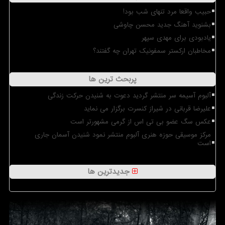
حبیب واقعا مرد تنهای شب بود!
بشنوید آهنگ جدید محسن چاوشی
یادبودی برای مهدی سپهر
مخاطبان ارکستر سمفونیک تهران چه گفتند؟
پربحث ترین ها
آلبوم آسیمه سر منتشر گردید دعوت به شنیدن حرکت زندگی
علیرضا قربانی در شیراز کنسرت برگزار می نماید
عکس سگ عضو بی تی اس از گرمی مشهورتر است
مرکز موسیقی حوزه هنری آلبوم منتشر نمود شنیدن آسمان جاری
است
جدیدترین ها