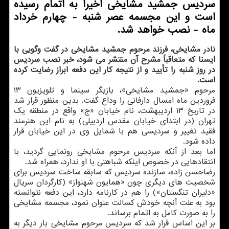
سردیس جمشید مشایخی اخیرا به اتمام رسیده
است و این مجسمه عصر شنبه - چهارم خرداد
ماه - نصب خواهد شد.
نادر مشایخی، فرزند مرحوم جمشید مشایخی در گفت وگویی با
ایسنا كه متعاقباً مشرح آن منتشر می شود، خبر نصب سردیس
در روز شنبه را تأیید و از نتیجه كار این دفعه ابراز رضایت كرده
است.
مرحوم «جمشید مشایخی»، بازیگر سینما و تلویزیون ۱۳
فروردین ماه امسال دارفانی را وداع گفت. بدین منظور قرار شد
در تاریخ ۱۳ اردیبهشت، نام خیابان «ج» واقع در منطقه یك
تهران (در ابتدای خیابان مقدس اردبیلی) به نام این هنرمند
فقید تغییر و سردیسی هم با شمایل وی در این خیابان قرار
داده شود.
اما بعد از آنكه سردیس مرحوم مشایخی رونمایی گردید، با
انتقادهایی در خصوص اینكه شباهتی با او ندارد، همراه شد.
رضاحسن زاده، سازنده سردیس كه سابقه ساخت سردیس برای
شخصیت های دیگری چون «همایون شهنواز» (كارگردان سریال
«دلیران تنگستان») را هم در كارنامه دارد، این دفعه نتوانسته
بود به علت آنچه خودش كسالت عنوان نمود، مجسمه مشایخی
را به صورت كامل به اتمام برساند.
بر این اساس قرار شد كه سردیس مرحوم مشایخی بار دیگر به