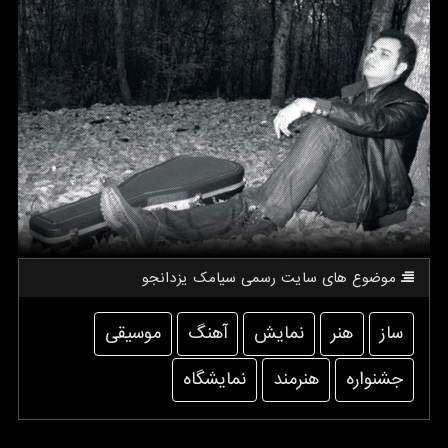
موضوع های سایت رسمی سیامك یزدانجو
ساز
هنر
نمایش
آهنگ
موسیقی
جشنواره
هنرمند
نمایشگاه