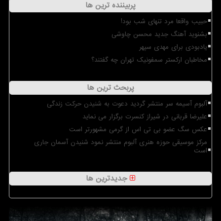
پربیننده ترین ها
حبیب واقعا مرد تنهای شب بود!
بشنوید آهنگ جدید محسن چاوشی
یادبودی برای مهدی سپهر
مخاطبان ارکستر سمفونیک تهران چه گفتند؟
پربحث ترین ها
آلبوم آسیمه سر منتشر گردید دعوت به شنیدن حرکت زندگی
علیرضا قربانی در شیراز کنسرت برگزار می نماید
عکس سگ عضو بی تی اس از گرمی مشهورتر است
مرکز موسیقی حوزه هنری آلبوم منتشر نمود شنیدن آسمان جاری
است
جدیدترین ها