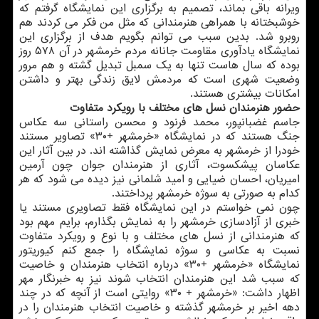
ویرانه باقی بماند، تصمیم به برگزاری این نمایشگاه گرفتم كه
خوشبختانه با همراهی هنرمندانی كه مثل من فكر می كردند هم
روبرو شد. بدین سبب می توانم بگویم هدف از برگزاری این
نمایشگاه یادآوری مقاومت جانانه مردم خرمشهر در آن ۵۷۸ روز
بوده كه سال هاست تنها به یك سمبل تبدیل گشته و هم مرور
وضعیت شهری است كه مردمش لایق زندگی بهتر و داشتن
امكانات بیشتری هستند.
حضور هنرمندان نسل های مختلف با رویكرد متفاوت
جاسم غضبانپور، محمد فرنود و محسن راستانی سه عكاس
جنگ هستند كه در نمایشگاه «خرمشهر +۳۰» تصاویر مستند
خودرا از خرمشهر به معرض نمایش گذاشته اند. در بین آثار این
عكاسان پیشكسوت، آثاری از هنرمندان جوان چون آرمین
امیریان، احسان ضیایی و امید شلمانی نیز دیده می شود كه هر
كدام به صورتی به سوژه خرمشهر پرداختند.
چون نمی خواستم در این نمایشگاه فقط تصاویری مستند یا
خبری از آزادسازی خرمشهر را به نمایش بگذارم، برایم مهم بود
كه هنرمندانی از نسل های مختلف و با نوع و رویكرد متفاوت
نسبت به عكاسی و سوژه نمایشگاه را جمع كنم كیوریتور
نمایشگاه «خرمشهر +۳۰» درباره انتخاب هنرمندان و خاصیت
كه سبب شد این هنرمندان انتخاب شوند نیز به خبرنگار مهر
اظهار داشت: «خرمشهر + ۳۰» روایتی است از آنچه كه در چند
دهه اخیر بر خرمشهر گذشته و خاصیت انتخاب هنرمندان را در