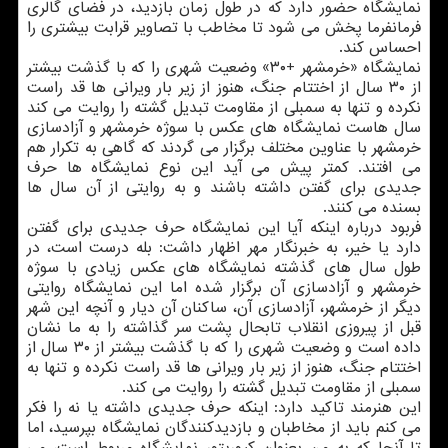
نمایشگاه حضور دارد كه در طول زمان بازدید، در فضای گالری
فرمانفرما پخش می شود تا مخاطب با تصاویر قرابت بیشتری را
احساس كند.
نمایشگاه «خرمشهر +۳۰» وضعیت شهری را كه با گذشت بیشتر
از ۳۰ سال از اختتام جنگ، هنوز از زیر بار ویرانی ها قد راست
نكرده و تنها به سمبلی از مقاومت تبدیل گشته را روایت می كند
سال هاست نمایشگاه های عكس با سوژه خرمشهر و آزادسازی
خرمشهر با عناوین مختلف برگزار می گردند كه گاهی به تكرار هم
می افتند. كمتر پیش می آید این نوع نمایشگاه ها حرف
جدیدی برای گفتن داشته باشند و به روایتی از آن سال ها
بسنده می كنند.
فربود درباره اینكه آیا این نمایشگاه حرف جدیدی برای گفتن
دارد یا خیر، به خبرنگار مهر اظهار داشت: بله درست است، در
طول سال های گذشته نمایشگاه های عكس زیادی با سوژه
خرمشهر و آزادسازی آن برگزار شده اما این نمایشگاه روایتی
دیگر از خرمشهر، آزادسازی آن، ساكنان آن دیار و آنچه این شهر
قبل از پیروزی انقلاب تابحال پشت سر گذاشته را به ما نشان
داده است و وضعیت شهری را كه با گذشت بیشتر از ۳۰ سال از
اختتام جنگ، هنوز از زیر بار ویرانی ها قد راست نكرده و تنها به
سمبلی از مقاومت تبدیل گشته را روایت می كند.
این هنرمند تاكید دارد: اینكه حرف جدیدی داشته یا نه را فكر
می كنم باید از مخاطبان و بازدیدكنندگان نمایشگاه بپرسید، اما