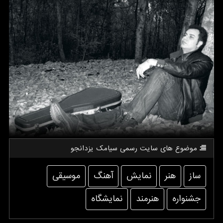
موضوع های سایت رسمی سیامك یزدانجو
ساز
هنر
نمایش
آهنگ
موسیقی
جشنواره
هنرمند
نمایشگاه