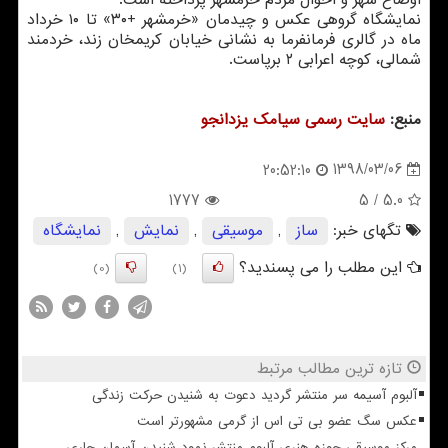
اوضاع شهر و احوال مردم خرمشهر پرداخته است.
نمایشگاه گروهی عكس و چیدمان «خرمشهر +۳۰» تا ۱۰ خرداد
ماه در گالری فرمانفرما به نشانی خیابان كریمخان زند، خردمند
شمالی، كوچه اعرابی ۲ برپاست.
منبع:
سایت رسمی سیامك یزدانجو
1398/03/06
20:52:10
1777
/ 5
5.0
تگهای خبر:
ساز
,
موسیقی
,
نمایش
,
نمایشگاه
این مطلب را می پسندید؟
(0)
(1)
تازه ترین مطالب مرتبط
آلبوم آسیمه سر منتشر گردید دعوت به شنیدن حرکت زندگی
عکس سگ عضو بی تی اس از گرمی مشهورتر است
مرکز موسیقی حوزه هنری آلبوم منتشر نمود شنیدن آسمان جاری