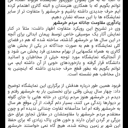
تا آنجا كه به من بعنوان كیوریتور نمایشگاه مربوط است، می
توانم بگویم كه با همكاری هنرمندان و البته گالری اهتمام كرده
ایم حرف جدیدی داشته باشیم و خرمشهر را متفاوت تر از سایر
نمایشگاه ها با این مساله نشان دهیم.
یادآوری مقاومت جانانه مردم خرمشهر
وی در تشریح این رویكرد متفاوت اظهار داشت: مثلاً در كنار
نمایش آثار یك موسیقی خاص توسط پیمان ابدالی برای آنچه
در این سال ها بر خرمشهر گذشته، ساخته شده كه هم در فضای
كلی نمایشگاه و هم به صورت جداگانه در یكی از بخش های
گالری به همراه عكسهایی از بهرام محمدی فرد پخش می شود و
از آنجائیكه نمایشگاه مورد توجه خیلی از مخاطبان و اساتید
دانشگاه قرار گرفته و بازخوردهای خوبی از آن داشته ایم، می
توانم بگویم بله بطور قطع حرف جدیدی داشته كه اینچنین به
دل مخاطب هم نشسته است.
فربود همین طور درباره هدفش از برگزاری این نمایشگاه توضیح
داد: چهار سال پیش وقتی برای نخستین بار به خرمشهر رفتم و
دیدم در خرمشهر هنوز مردم زیادی در خانه هایی با جای گلوله
بر دیوارها زندگی می كنند، بسیار دلم گرفت. از آن موقع هر سال
به خرمشهر رفته ام اما متأسفانه تفاوت چندانی ندیده ام و چون
معتقدم مردم خرمشهر با مقاومتشان در مقابل تجاوز عراق حق
بزرگی بر گردن ایران دارند و خون های پاك زیادی كه برای حفظ
این شهر بر زمین ریخته شده، هیچ گاه نمی خواستند خرمشهر