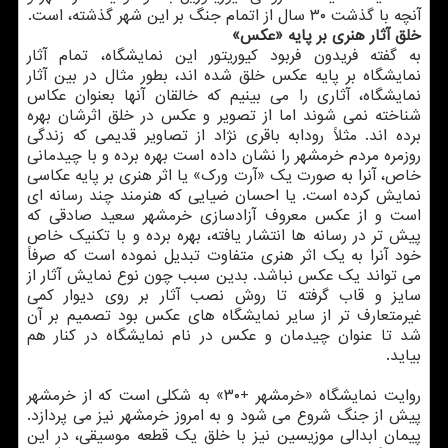
آنچه با گذشت ۳۰ سال از اتمام جنگ بر این شهر گذشته، است.
خلق آثار هنری بر پایه «عكس»
به گفته فریدون فربود كیوریتور این نمایشگاه، تمام آثار
نمایشگاه بر پایه عكس خلق شده اند، بطور مثال در بین آثار
نمایشگاه، آثاری را می بینیم كه خالقان آنها بعنوان عكاس
شناخته نمی شوند اما از تصویر و عكس در خلق اثرشان بهره
برده اند. مثلاً رودابه باقری نژاد از تصاویر قدیمی كه زندگی
روزمره مردم خرمشهر را نشان داده است بهره برده و با چیدمانی
خاص، آنرا به صورت یك «آرت ورك» یا اثر هنری بر پایه عكاسی
نمایش كرده است. یا احسان ضیایی كه هنرمند چند رسانه ای
است و از عكس معروف آزادسازی خرمشهر سعید صادقی كه
پیش تر در رسانه ها انتشار یافته، بهره برده و با تكنیك خاص
خود آنرا به یك اثر هنری متفاوت تبدیل نموده است كه صرفاً
می تواند یك عكس نباشد. بدین سبب چون نوع نمایش آثار از
سایز و قاب گرفته تا روش نصب آثار بر روی دیوار كمی
غیرمتعارف تر از سایر نمایشگاه های عكس بود تصمیم بر آن
شد تا عنوان چیدمان و عكس در نام نمایشگاه در كنار هم
بیاید.
روایت نمایشگاه «خرمشهر +۳۰» به شكلی است كه از خرمشهر
پیش از جنگ شروع می شود و به امروز خرمشهر نیز می پردازد.
پیمان ابدالی موزیسین نیز با خلق یك قطعه موسیقی، در این