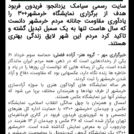
سایت رسمی سیامك یزدانجو: فریدون فربود
هدف از برگزاری نمایشگاه خرمشهر+30 را
یادآوری مقاومت جانانه مردم خرمشهر دانست
كه سال هاست تنها به یك سمبل تبدیل گشته و
تاكید كرد مردم این شهر لایق زندگی بهتری
هستند.
خبرگزاری مهر - گروه هنر- آزاده فضلی:
حماسه سوم خرداد ۶۱
یكی از رخدادهایی است كه در ذهن همه مردم ایران ماندگار
شده است. یكی از رسانه هایی كه توانست آن روزها را در یاد و
خاطره ها زنده نگاه دارد، عكسهایی بود كه مقاومت، دفاع و آزاد
شدن خرمشهر را ثبت كردند.
هر ساله نمایشگاه های گوناگون هنری با سوژه آزادسازی
خرمشهر از طرف نهادها و هنرمندان مختلف برپا می شود كه
بیشتر آنها نیز نمایشگاه عكس هستند.
امسال و همزمان با چهل سالگی انقلاب اسلامی، نمایشگاه
عكس و چیدمان «خرمشهر +۳۰» با حمایت اداره كل هنرهای
تجسمی و به كیوریتوری فریدون فربود در گالری فرمانفرمای
تهران برگزار شده است كه ۳۶ عكس و چیدمان از ۱۳ هنرمند در
چارچوب آن به معرض نمایش گذاشته شده است. «خرمشهر
+۳۰» یك نمایشگاه گروهی كیوریتوریال با موضوعیت خرمشهر و