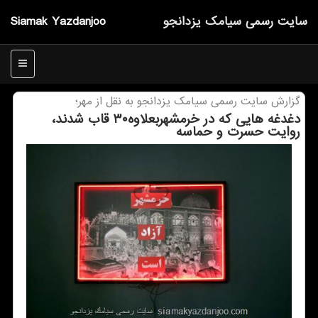
سایت رسمی سیامك یزدانجو
Siamak Yazdanjoo
منو
گزارش سایت رسمی سیامك یزدانجو به نقل از مهر؛
دغدغه هایی كه در خرمشهربعلاوه۳۰ قاب شدند،
روایت حسرت و حماسه