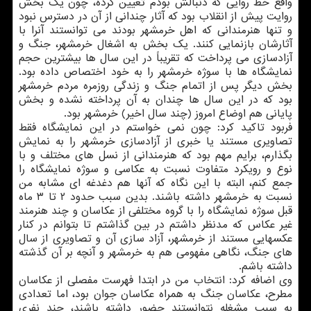
واقع خط روایی كه دنبالش بودم تعیین كرده، چون یك بخش
روایت پیش از انقلاب بود كه آثار چندانی از آن در دسترس نبود
و تنها هنرمندانی كه اهل خرمشهر بودند می توانستند آنرا با
آثارشان بازنمایی كنند. یك بخش به اشغال خرمشهر، جنگ و
آزادسازی می پرداخت كه تقریباً در این سال ها بیشترین حجم
نمایشگاه ها با سوژه خرمشهر را به خود اختصاص داده بود.
بخش دیگر پس از اتمام جنگ و زندگی روزمره مردم خرمشهر
بود كه در این سال ها چندان به آن پرداخته نشده و بخش
پایانی هم اوضاع امروز (چند سال اخیر) خرمشهر بود.
فربود تاكید كرد: چون نمی خواستم در این نمایشگاه فقط
تصاویری مستند یا خبری از آزادسازی خرمشهر را به نمایش
بگذارم، برایم مهم بود كه هنرمندانی از نسل های مختلف و با
نوع و رویكرد متفاوت نسبت به عكاسی و سوژه نمایشگاه را
جمع كنم، البته با این نگاه كه آنها هم دغدغه ای مشابه من
نسبت به خرمشهر داشته باشند. بدین سبب حدود ۲ تا ۳ ماه
قبل سوژه نمایشگاه را با گروه مختلفی از عكاسان و چند هنرمند
غیر عكاس كه مدنظر داشتم در بین گذاشتم تا بتوانم در كنار
عكسهایی مستند از خرمشهر، آزاد سازی آن و تصاویری از سال
های جنگ، نگاهی مفهومی هم به خرمشهر و آنچه بر آن گذشته
داشته باشم.
وی اضافه كرد: انتخاب من در ابتدا فهرست مفصلی از عكاسان
مطرح، عكاسان جنگ به همراه عكاسان جوان بود، اما تعدادی
به سبب مشغله نتوانستند حضور داشته باشند، چند نفری