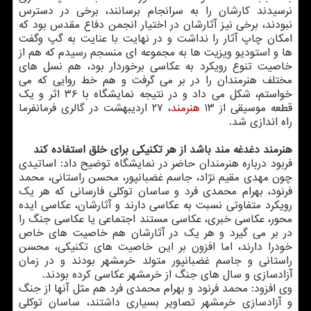
نرسیدند كارشان را به سرانجام برسانند، برخی در دسترس
نبودند، برخی نیز آثارشان در اختیار انجمن دفاع مقدس بود كه
امكان چاپ آثار را نداشت و در نهایت با عنایت به گپ وگفت
ها و استودیو ویزیت ها به مجموعه ای منسجم رسیدم كه هم از
خاصیت تنوع رویكرد به عكاسی برخوردار بود، هم نسل های
مختلف هنرمندان را در بر می گرفت و هم خط روایی كه می
خواستم، شكل می داد و در نتیجه نمایشگاه با ۳۶ اثر و یك
قطعه موسیقی از ۱۳
هنرمند
، ۲۷ اردیبهشت در گالری فرمانفرما
راه اندازی شد.
هنرمند دغدغه مند باشد از هر تكنیكی برای خلق استفاده كند
فربود درباره هنرمندان حاضر در نمایشگاه توضیح داد: اساتیدی
چون مهدی مقیم نژاد، جاسم غضبانپور، محسن راستانی، محمد
فرنود، بهرام محمدی فرد و ساسان توكلی فارسانی كه هر یك
رویكرد متفاوتی نسبت به عكاسی دارند و آثارشان، عكاسی ایده
محور، عكاسی خبری، عكاسی مستند اجتماعی یا عكاسی جنگ را
در بر می گیرد و هر یك در آثارشان هم خاصیت های خاص
خودرا دارند، اما افزون بر این خاصیت های تكنیكی، محسن
راستانی و جاسم غضبانپور متولد خرمشهر بودند و در زمان
آزادسازی و سال های جنگ از خرمشهر عكاسی كرده بودند.
وی افزود: محمد فرنود و بهرام محمدی فرد هم مثل آنها از جنگ
و آزادسازی خرمشهر تصاویر بسیاری داشتند، ساسان توكلی