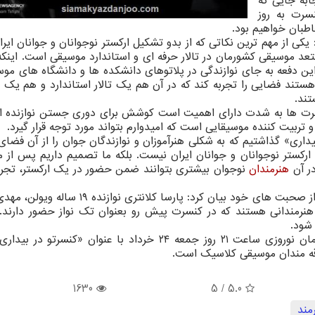
ابه جایی كه
سرت به روز
یكی از مهم ترین نكاتی كه از بدو تشكیل اركستر نوجوانان و جوانان ایرا
د موسیقی كشورمان در تالار حرفه ای و استاندارد موسیقی است. اینكه
ین دفعه به جای نوازندگی در پلاتوهای دانشكده ها و دانشگاه های موس
ستند فضایی را تجربه كند كه در آن هم یك تالار استاندارد و هم یك
ند.
 كنسرت ها به شدت دارای اهمیت است كوشش برای دوری جستن نوازنده ا
ربیت كننده موسیقایی است كه امیدوارم بتواند مورد توجه قرار گیرد.
یداری» گذاشتیم كه به شكلی هنرآموزان و نوازندگان جوان را از آن فضا
 اركستر نوجوانان و جوانان ایران نیست. بلكه ما تصمیم داریم پس از 
در آن
هنرمندان
نوجوان بیشتری بتوانند ضمن حضور در یك اركستر، تجرب
رهبر اركستر نوجوانان و جوانان ایران در بخش دیگری از صحبت های خود بیان كرد: پارسا كلانت
 شود.
كنسرت اركستر نوجوانان و جوانان ایران به رهبری آرمان نوروزی ساعت ۲۱ روز جمعه ۲۴ خرداد با عنوان «ك
لاقه مندان موسیقی كلاسیك است.
1630
/ 5
5.0
مند