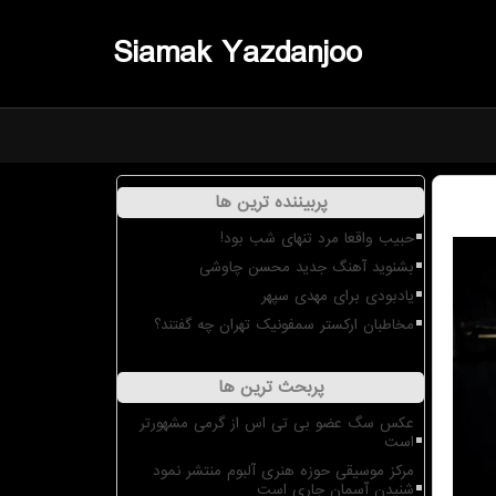
Siamak Yazdanjoo
پربیننده ترین ها
حبیب واقعا مرد تنهای شب بود!
بشنوید آهنگ جدید محسن چاوشی
یادبودی برای مهدی سپهر
مخاطبان ارکستر سمفونیک تهران چه گفتند؟
پربحث ترین ها
عکس سگ عضو بی تی اس از گرمی مشهورتر
است
مرکز موسیقی حوزه هنری آلبوم منتشر نمود
شنیدن آسمان جاری است