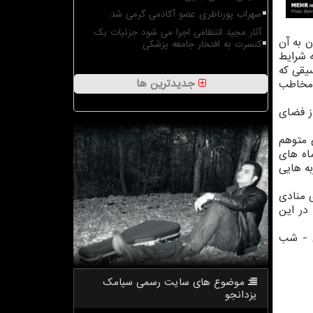
سهراب پورناظری عضو آکادمی گرمی شد
آثار مجید انتظامی اجرا می شود جزئیات یک
ن به آن
کنسرت به افتخار جامعه پزشکی
 شرایط
یقی كه
جدیدترین ها
 مخاطب
ز فضای
ی متوهم
ماه های
ه هایی
ری نوازنده ۱۹ ساله ویولن، مهدی منادی
نسرتو در بیداری - شب
موضوع های سایت رسمی سیامك
یزدانجو