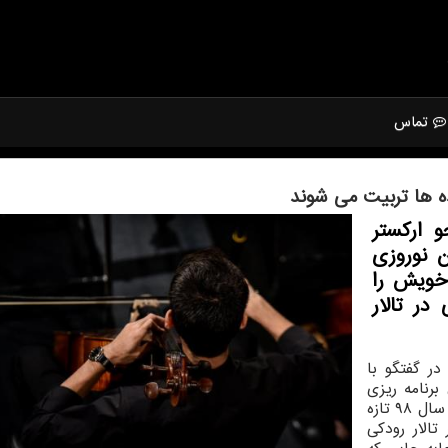
تماس
ده ها تربیت می شوند
 اركستر
ن نوروزی
خویش را
در تالار
در گفتگو با
برنامه ریزی
هایی كه از قبل داشتیم بنا بود روز ۲۶ اردیبهشت ماه سال ۹۸ تازه
تالار رودكی