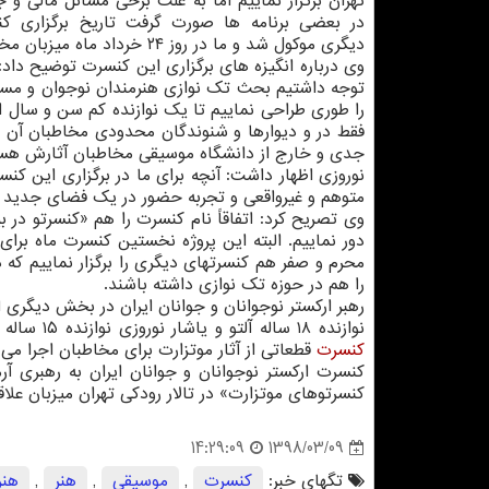
تهران برگزار نماییم اما به علت برخی مسائل مالی و ج
در بعضی برنامه ها صورت گرفت تاریخ برگزاری كن
دیگری موكول شد و ما در روز ۲۴ خرداد ماه میزبان مخاطبان خواهیم بود.
وی درباره انگیزه های برگزاری این كنسرت توضیح داد: 
توجه داشتیم بحث تك نوازی هنرمندان نوجوان و مستع
را طوری طراحی نماییم تا یك نوازنده كم سن و سال ا
فقط در و دیوارها و شنوندگان محدودی مخاطبان آن ه
جدی و خارج از دانشگاه موسیقی مخاطبان آثارش هست
نوروزی اظهار داشت: آنچه برای ما در برگزاری این
متوهم و غیرواقعی و تجربه حضور در یك فضای جدید و ت
وی تصریح كرد: اتفاقاً نام كنسرت را هم «كنسرتو در ب
دور نماییم. البته این پروژه نخستین كنسرت ماه برای
محرم و صفر هم كنسرتهای دیگری را برگزار نماییم كه 
را هم در حوزه تك نوازی داشته باشند.
نوازنده ۱۸ ساله آلتو و یاشار نوروزی نوازنده ۱۵ ساله هنرمندانی هستند كه در كنسرت پیش رو بعنوان تك نواز حضور دارند. در این
كنسرت
قطعاتی از آثار موتزارت برای مخاطبان اجرا می
كنسرتوهای موتزارت» در تالار رودكی تهران میزبان ع
1398/03/09
14:29:09
تگهای خبر:
كنسرت
,
موسیقی
,
هنر
,
هنر