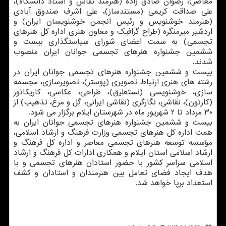
معاصر)، رضوان صادق زاده (هنرمند نقاش و استاد دانشگاه)،
علی صداقت كریمی (مستندساز)، علی اشرف صندوق آبادی
(هنرمند خوشنویس و رئیس انجمن خوشنویسان ایران) و
اردشیر میرمنگره (طراح گرافیك و معاون هنری اداره كل هنرهای
تجسمی) به سمت اعضای شورای سیاستگذاری بیست و
ششمین جشنواره هنرهای تجسمی جوانان ایران منصوب
شدند.
بیست و ششمین جشنواره هنرهای تجسمی جوانان ایران در
رشته های هنری ارتباط تصویری (پوستر)، تصویرسازی، مجسمه
سازی، خوشنویسی (نستعلیق)، طراحی، عكاسی، كاریكاتور
(كارتون)، نقاشی، نگارگری (نقاشی ایرانی، گل و مرغ، تذهیب) از
۳۰ مرداد تا ۲ شهریور ماه در شهرستان ایلام برگزار می شود.
بیست و ششمین جشنواره هنرهای تجسمی جوانان ایران به
همت اداره كل هنرهای تجسمی وزارت فرهنگ و ارشاد اسلامی،
مؤسسه توسعه هنرهای تجسمی معاصر و اداره كل فرهنگ و
ارشاد اسلامی استان ایلام و همكاری ادارات كل فرهنگ و ارشاد
اسلامی سراسر كشور با حضور استادان هنرهای تجسمی و با
هدف ایجاد فضای تعامل بین هنرمندان و استادان و كشف
استعداد برپا خواهد شد.