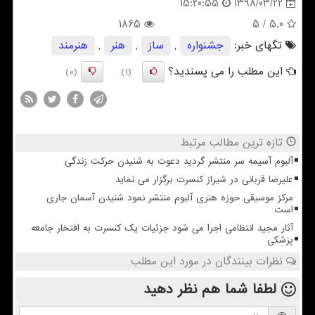
1398/03/22
15:20:55
1865
/ 5
5.0
تگهای خبر:
جشنواره
,
ساز
,
هنر
,
هنرمند
این مطلب را می پسندید؟
(0)
(1)
تازه ترین مطالب مرتبط
آلبوم آسیمه سر منتشر گردید دعوت به شنیدن حرکت زندگی
علیرضا قربانی در شیراز کنسرت برگزار می نماید
مرکز موسیقی حوزه هنری آلبوم منتشر نمود شنیدن آسمان جاری
است
آثار مجید انتظامی اجرا می شود جزئیات یک کنسرت به افتخار جامعه
پزشکی
نظرات بینندگان در مورد این مطلب
لطفا شما هم
نظر دهید