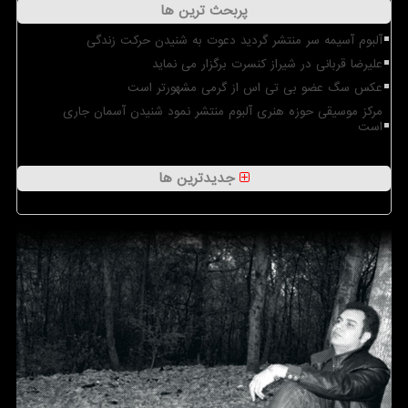
پربحث ترین ها
آلبوم آسیمه سر منتشر گردید دعوت به شنیدن حرکت زندگی
علیرضا قربانی در شیراز کنسرت برگزار می نماید
عکس سگ عضو بی تی اس از گرمی مشهورتر است
مرکز موسیقی حوزه هنری آلبوم منتشر نمود شنیدن آسمان جاری
است
جدیدترین ها