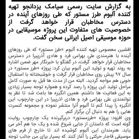
به گزارش سایت رسمی سیامك یزدانجو تهیه
كننده آلبوم طرز مستور كه طی روزهای آینده در
دسترس مخاطبان قرار خواهد گرفت از
خصوصیت های متفاوت این پروژه موسیقایی در
حوزه موسیقی اصیل ایرانی سخن گفت.
افشین معصومی تهیه كننده آلبوم «طرز مستور» كه طی روزهای
آینده با هنرمندی علی بهرامی فرد و هادی آذرپیرا در دسترس
مخاطبان قرار خواهد گرفت، در گفتگو با خبرنگار مهر ضمن اشاره
به روند تهیه و تولید این آلبوم بیان كرد: پروژه «طرز مستور» در
سال ۹۷ پیش روی مخاطبان قرار گرفت و خوشبختانه با استقبال
خوبی هم مواجه گردید. البته من از مدت ها قبل به صورت كامل
مراحل تولید این پروژه را رصد كرده و همواره توجه بسیار زیادی
به این فعالیت ها داشتم. همین انگیزه ها باعث شد تا نظر به
توانمندی علی بهرامی فرد و هادی اذرپیرا در این چارچوب این
انگیزه را پیدا كنم تا آلبوم آنرا منتشر نموده و مجموعه كنسرت
هایی را هم به دنبال آن برگزار كنم.
وی افزود: پروژه «طرزمستور» دربرگیرنده یك چارچوب روایت
گونه است كه داستان از جایی شروع شده و یك جا هم آخر می
یابد. هنرمندان این آلبوم كوشیده اند تا خارج از فرم های
موسیقی قاجار حركتی را آغاز كنند كه بسیار برای من جالب توجه