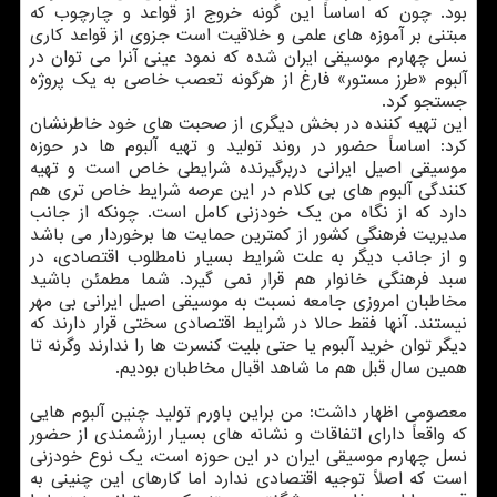
بود. چون كه اساساً این گونه خروج از قواعد و چارچوب كه
مبتنی بر آموزه های علمی و خلاقیت است جزوی از قواعد كاری
نسل چهارم موسیقی ایران شده كه نمود عینی آنرا می توان در
آلبوم «طرز مستور» فارغ از هرگونه تعصب خاصی به یك پروژه
جستجو كرد.
این تهیه كننده در بخش دیگری از صحبت های خود خاطرنشان
كرد: اساساً حضور در روند تولید و تهیه آلبوم ها در حوزه
موسیقی اصیل ایرانی دربرگیرنده شرایطی خاص است و تهیه
كنندگی آلبوم های بی كلام در این عرصه شرایط خاص تری هم
دارد كه از نگاه من یك خودزنی كامل است. چونكه از جانب
مدیریت فرهنگی كشور از كمترین حمایت ها برخوردار می باشد
و از جانب دیگر به علت شرایط بسیار نامطلوب اقتصادی، در
سبد فرهنگی خانوار هم قرار نمی گیرد. شما مطمئن باشید
مخاطبان امروزی جامعه نسبت به موسیقی اصیل ایرانی بی مهر
نیستند. آنها فقط حالا در شرایط اقتصادی سختی قرار دارند كه
دیگر توان خرید آلبوم یا حتی بلیت كنسرت ها را ندارند وگرنه تا
همین سال قبل هم ما شاهد اقبال مخاطبان بودیم.
معصومی اظهار داشت: من براین باورم تولید چنین آلبوم هایی
كه واقعاً دارای اتفاقات و نشانه های بسیار ارزشمندی از حضور
نسل چهارم موسیقی ایران در این حوزه است، یك نوع خودزنی
است كه اصلاً توجیه اقتصادی ندارد اما كارهای این چنینی به