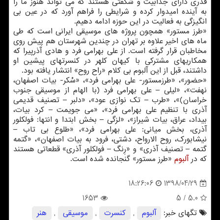
قدری دارای جذابیت و شگفتی هستند كه می تواند هنوز ما را
به آینده امیدوار كرده و شرایطی را فراهم آورد كه در عین بی
انگیزگی به فعالیت در این حوزه ادامه دهیم.
«طرز مستور» همچون پروژه های موسیقی ایرانی است كه طی
ماه های اخیر علاوه بر تهران در چندین شهرستان هم پیش روی
مخاطبان قرار گرفته است. از علی بهرامی فرد و هادی آذرپیرا كه
همكاریهای مشتركی با كیهان كلهر در كنسرتهای پیشین او
داشتند، قبل از این آلبوم بی كلام «راح روح» انتشار یافته بود.
«حضور»، «طرزمستور- علی بهرامی فرد»، «سُكر- بیات اصفهان،
نهفت»، «لیلی – علی بهرامی فرد (با الهام از موسیقی جنوب
خراسان)»، «طرب – تك نوازی عود»، «دلبر – تصنیف قدیمی
آذری با تنظیم علی بهرامی فرد»، «می جویمت – كرد بیات،
بیداد، عراق، بیات شیراز»، «لزگی – بخش ابتدا و انتها: فولكلور
آذری، بخش میانی: علی بهرامی فرد»، «طلوع بی تاب –
نیشابورك، روح الارواح، دشتی، فرود به بیات اصفهان»، «گتمه
گتمه – تصنیف آذری» و «رِنگ – فولكلور آذری» قطعاتی هستند
كه در
آلبوم
«طرز مستور» گنجانده شده است.
1398/04/29
18:26:06
1653
/ 5
5.0
تگهای خبر:
آلبوم
,
كنسرت
,
موسیقی
,
هنر