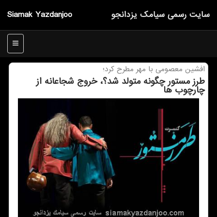
سایت رسمی سیامك یزدانجو
Siamak Yazdanjoo
منو
افشین معصومی با مهر مطرح كرد؛
طرز مستور چگونه متولد شد؟، خروج شجاعانه از
چارچوب ها