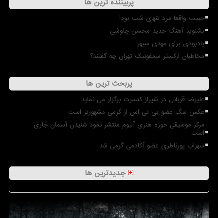
پربیننده ترین ها
حبیب واقعا مرد تنهای شب بود!
بشنوید آهنگ جدید محسن چاوشی
یادبودی برای مهدی سپهر
مخاطبان ارکستر سمفونیک تهران چه گفتند؟
پربحث ترین ها
علیرضا قربانی در شیراز کنسرت برگزار می نماید
عکس سگ عضو بی تی اس از گرمی مشهورتر است
مرکز موسیقی حوزه هنری آلبوم منتشر نمود شنیدن آسمان جاری
است
سهراب پورناظری عضو آکادمی گرمی شد
جدیدترین ها