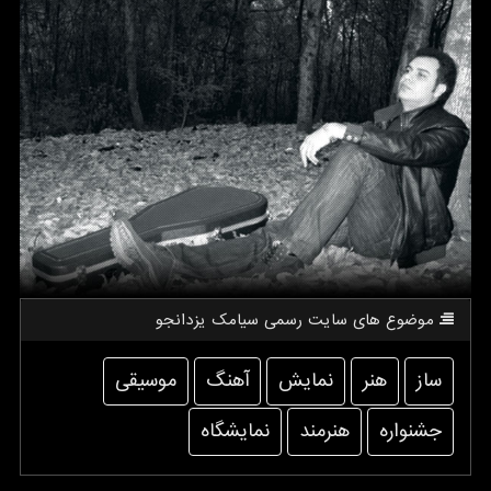
موضوع های سایت رسمی سیامك یزدانجو
ساز
هنر
نمایش
آهنگ
موسیقی
جشنواره
هنرمند
نمایشگاه