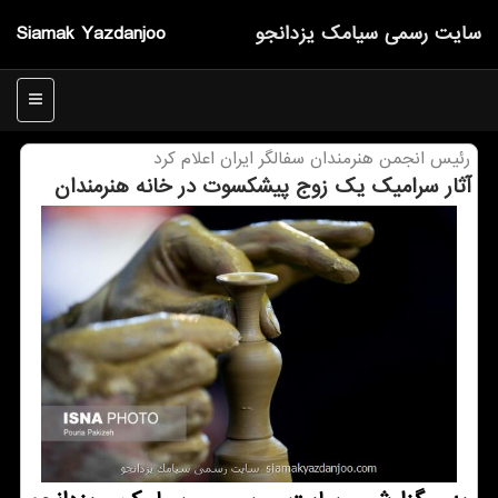
سایت رسمی سیامك یزدانجو
Siamak Yazdanjoo
منو
رئیس انجمن هنرمندان سفالگر ایران اعلام كرد
آثار سرامیك یك زوج پیشكسوت در خانه هنرمندان