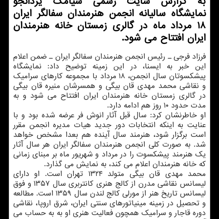
به گزارش سایت رسمی سیامك یزدانجو
نمایشگاه سالیانه انجمن هنرمندان سفالگر ایران
۱۸ مرداد ماه در گالری زمستان خانه هنرمندان
ایران افتتاح می شود.
فرزاد فرجی ـ رئیس انجمن هنرمندان سفالگر ایران ـ ضمن اعلام
این خبر به ایسنا، در این زمینه توضیح داد: نمایشگاه
پیشكسوتان سال انجمن، ۱۸ مرداد با مجموعه كارهای سرامیك
و نقاشی محمد مهدی قان بیگی و همسرشان منیره قان بیگی
در گالری زمستان خانه هنرمندان ایران افتتاح می شود و به
مدت حدود ۱۰ روز هم ادامه دارد.
او خاطرنشان كرد: سال قبل آثار انوش فر عرضه شده بود و با
عنایت به اینكه انتخابات دور جدید هیات مدیره انجمن مقرر
است برگزار شود، هنرمند سال آینده هم بعدا مشخص خواهد
شد. به صورت كلی انجمن هنرمندان سفالگر ایران هر سال آثار
یك هنرمند پیشكسوت را در مرداد و شهریور ماه بر مبنای زمانی
كه خانه هنرمندان اعلام می كند، به نمایش می گذارد.
محمد مهدی قان بیگی متولد ۱۳۲۴ تهران است. او دارای
لیسانس نقاشی مدرن از كالج هنری كانتربری سال ۱۳۵۷ و فوق
لیسانس تاریخ هنر از مورلی كالج لندن سال ۱۳۵۹ است. مطالعه
و تحصیل در زمینه مینیاتورهای سنتی ایران، شرق اروپا، نقاشی
دوره قاجار و سرامیك همچون فعالیت هنری او به به حساب می