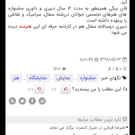
آید.
قان بیگی همینطور به مدت ۱۲ سال دبیری و داوری جشنواره
های هنرهای تجسمی جوانان دررشته سفال، سرامیك و نقاشی
را برعهده داشته است.
دبیری دوسالانه سفال هم در كارنامه حرفه ای این
هنرمند
دیده
می شود.
1398/05/03
11:20:42
1801
/ 5
5.0
تگهای خبر:
جشنواره
,
نمایش
,
نمایشگاه
,
هنر
این مطلب را می پسندید؟
(0)
(1)
تازه ترین مطالب مرتبط
علیرضا قربانی در شیراز کنسرت برگزار می نماید