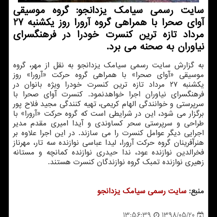
سایت رسمی سیامك یزدانجو: گروه موسیقی
آوای صحرا با همراهی گروه آرورا روز یكشنبه 27
مرداد تازه ترین كنسرت خودرا در فرهنگسرای
نیاوران به صحنه می برد.
به گزارش سایت رسمی سیامك یزدانجو به نقل از مهر، گروه
موسیقی «آوای صحرا» با همراهی گروه حركت «آرورا» روز
یكشنبه ۲۷ مرداد تازه ترین كنسرت خودرا ویژه بانوان در
فرهنگسرای نیاوران اجرا خواهدنمود. كنسرت آوای صحرا با
سرپرستی و خوانندگی الهام كریمی، تهیه كنندگی مجید فلاح پور
برگزار می شود، این در شرایطی است كه گروه حركت «آرورا» با
طراحی و سرپرستی سحر كساوندی و آیدا امیری مقدم مدیر
اجرایی دیگر عوامل كنسرت را می سازند. در این اجرا علاوه بر
هنرآفرینان گروه حركت آرورا، لیدا عباسی نوازنده سه تار، مهرناز
فخرالدین نوازنده عود، ندا حیدری نوازنده كمانچه و مستانه
زهیری نوازنده تمبك گروه نوازندگان كنسرت هستند.
منبع:
سایت رسمی سیامك یزدانجو
1398/05/20
13:56:39