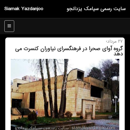
سایت رسمی سیامك یزدانجو
Siamak Yazdanjoo
منو
۲۷ مرداد؛
گروه آوای صحرا در فرهنگسرای نیاوران كنسرت می
دهد