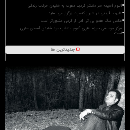
آلبوم آسیمه سر منتشر گردید دعوت به شنیدن حرکت زندگی
علیرضا قربانی در شیراز کنسرت برگزار می نماید
عکس سگ عضو بی تی اس از گرمی مشهورتر است
مرکز موسیقی حوزه هنری آلبوم منتشر نمود شنیدن آسمان جاری
است
جدیدترین ها