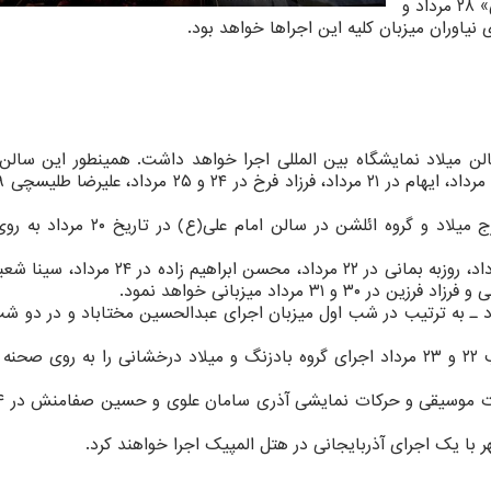
مرداد، گروه «آوای صحرا» ۲۷ مرداد، گروه «ستاره قطبی» ۲۸ مرداد و
سه روز، ۲۶، ۲۷ و ۲۸ مرداد در سالن میلاد نمایشگاه بین المللی اجرا خواهد داشت. همینطور این سا
رضا بهرام در هتل اسپیناس پالاس، گروه چارتا در برج میلاد و گروه ائلشن در سال
برج میلاد هم از اجراهای گروه موسیقی ایوان در ۲۱ مرداد، روزبه بمانی در ۲۲ مرداد، محسن ا
 كاخ سعدآباد در سه شب ـ ۲۸، ۲۹ و ۳۰ مرداد ـ به ترتیب در شب اول میزبان اجرای عبدالحسین مختاباد و در 
فرهنگسرای نیاوران و تالار رودكی به ترتیب در دو شب ۲۲ و ۲۳ مرداد اجرای گروه بادزنگ و میلاد درخشانی را به رو