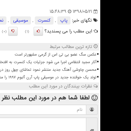
1398/05/21
15:48:39
تگهای خبر:
پاپ
,
كنسرت
,
موسیقی
,
نم
این مطلب را می پسندید؟
(0)
(1)
تازه ترین مطالب مرتبط
عکس سگ عضو بی تی اس از گرمی مشهورتر است
آثار مجید انتظامی اجرا می شود جزئیات یک کنسرت به افتخا
محسن چاوشی آهنگ جدید منتشر نمود تماشای چهل روز در آس
تولد یک خواننده جدید در موسیقی پاپ آرن آلبوم ۱۹۹۷ را منتشر نمود
نظرات بینندگان در مورد این مطلب
لطفا شما هم
در مورد این مطلب
نظر 