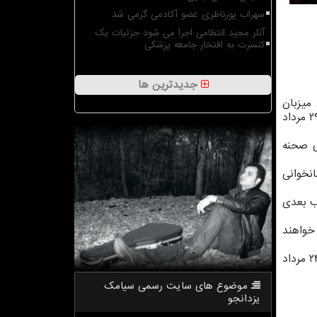
سهراب پورناظری عضو آکادمی گرمی شد
آثار مجید انتظامی اجرا می شود جزئیات یک
کنسرت به افتخار جامعه پزشکی
جدیدترین ها
لن میزبان
كنسرت هنرمندان دیگری همچون حمید عسكری در ۲۰ مرداد، ایهام در ۲۱ مرداد، فرزاد فرخ در ۲۴ و ۲۵ مرداد، علیرضا طلیسچی ۲۹ مرداد
ن امام علی(ع) در تاریخ ۲۰ مرداد به روی صحنه
براهیم زاده در ۲۴ مرداد، سینا شعبانخوانی
دو شب بعدی
ی صحنه خواهند
سالن وزارت كشور هم در تاریخ ۲۱ مرداد میزبان كنسرت موسیقی و حركات نمایشی آذری سامان علوی و حسین صفامنش در ۲۴ مرداد
موضوع های سایت رسمی سیامك
یزدانجو