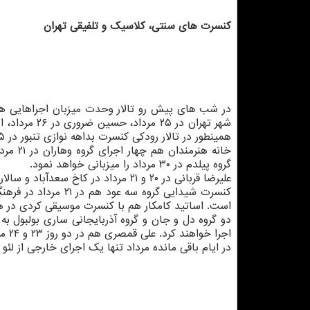
كنسرت های سنتی، كلاسیك و تلفیقی تهران
همینطور در تالار رودكی كنسرت بداهه نوازی تنبور در ۲۵ مرداد برگزار می شود.
گروه پیلدم در ۳۰ مرداد را میزبانی خواهد نمود.
علیرضا قربانی در ۲۰ و ۲۱ مرداد در كاخ سعدآباد و سالار عقیلی در ۳۰ مرداد در سالن میلاد نمایشگاه به روی صحنه خواهند رفت.
است. اساتید كامكار هم با كنسرت موسیقی كردی در هتل اسپیناس پالاس 
اجرا خواهند كرد. علی قمصری هم در دو روز ۲۳ و ۲۴ مرداد در فرهنگسرای ارسباران كنسرت خواهد داشت.
در ایام باقی مانده مرداد تنها یك اجرای خارجی از لئو روخاس در ۲۲ مرداد در سالن وزارت كش