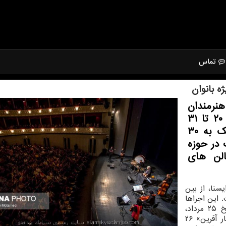
تماس
نرمندان
موسیقی در سبك های مختلف از تاریخ ۲۰ تا ۳۱
مرداد به روی صحنه خواهند رفت. نزدیك به ۳۰
بیشتر از ۲۰ كنسرت در حوزه
لن های
نا، از بین
 این اجراها
شامل كنسرت گروه هایی همچون «كالیوه» در تاریخ ۲۵ مرداد،
«كوك ماه» و «گروه مستور» در ۲۴ مرداد، گروه «بهار آفرین» ۲۶