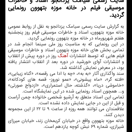
سایت رسمی سیامك یزدانجو: اسناد و خاطرات
موسیقی فیلم در خانه موزه بتهوون رونمایی
گردید.
به گزارش سایت رسمی سیامك یزدانجو به نقل از روابط عمومی
خانه موزه بتهوون، اسناد و خاطرات موسیقی فیلم روز پنجشنبه
هفتم شهریورماه در خانه موزه بتهوون رونمایی گردید.
در این رونمایی كه به مناسبت روز ملی سینما انجام شد در
تمامی بخش های خانه موزه بتهوون اسناد و خاطرات موسیقی
فیلم هایی كه توسط انتشارات
آهنگ
روز در دوره پیش از انقلاب
و انتشارات آوای خورشید در دوره بعد از انقلاب انتشار یافته
بود، در معرض نمایش گذاشته شد.
سند واگذاری آثار «به به»، «چه با ادا می رقصه»، «گناه زیبایی»،
«فتنه گر»، «ماه پیشونی»، «عمو نوروز- قصه های كودكانه»،
«خاموشی دریا»، «گذشته، حال استمراری»، «ازدواج صورتی»
و... همچون اسناد رونمایی شده در این نمایشگاه است.
تمامی این اسناد متعلق به آرشیو شخصی خانواده چمن آراست
و قبل از این در جایی نمایش داده نشده است.
علاقمندان می توانند همه روزه از ساعت ۹ تا ۲۲ از این مجموعه
دیدن كنند.
خانه موزه بتهوون واقع در خیابان كریمخان زند، خیابان میرزای
شیرازی، شماره ۶۹ نبش كوچه یازدهم است.