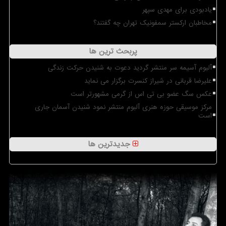
یادبودی برای مهدی سپهر
مخاطبان ارکستر سمفونیک تهران چه گفتند؟
پربحث ترین ها
آلبوم آسیمه سر منتشر گردید دعوت به شنیدن حرکت زندگی
علیرضا قربانی در شیراز کنسرت برگزار می نماید
عکس سگ عضو بی تی اس از گرمی مشهورتر است
مرکز موسیقی حوزه هنری آلبوم منتشر نمود شنیدن آسمان جاری
است
جدیدترین ها