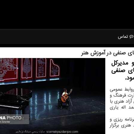
تماس
ای صنفی در آموزش هنر
 مدیركل
ای صنفی
ود.
وابط عمومی
رت فرهنگ و
زاد هنری با
د اله یاری
نامه ریزی و
هنری برگزار