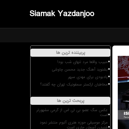
Siamak Yazdanjoo
پربیننده ترین ها
حبیب واقعا مرد تنهای شب بود!
بشنوید آهنگ جدید محسن چاوشی
یادبودی برای مهدی سپهر
مخاطبان ارکستر سمفونیک تهران چه گفتند؟
پربحث ترین ها
عکس سگ عضو بی تی اس از گرمی مشهورتر
است
مرکز موسیقی حوزه هنری آلبوم منتشر نمود
شنیدن آسمان جاری است