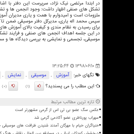
در ابتدا مرتضی نیك نژاد، سرپرست این دفتر با اشا
تشكل های صنفی اظهار داشت: وجود انجمن ها و ت
ملزومات است و امیدوارم با همت و یاری مدیران آموزش
سپس محمد اله یاری، مدیركل دفتر موسیقی ضمن تاك
برای رسیدن به نظام مندی و كیفیت بالای آموزش های 
در این جلسه اهداف انجمن های صنفی و فرایند تشكیل
موسیقی، تجسمی و نمایشی به بررسی دیدگاه ها و مسا
1398/06/10
13:25:44
تگهای خبر:
آموزش
,
موسیقی
,
نمایش
,
این مطلب را می پسندید؟
(0)
(1)
تازه ترین مطالب مرتبط
عکس سگ عضو بی تی اس از گرمی مشهورتر است
سهراب پورناظری عضو آکادمی گرمی شد
خنیاگران خیام با مهرگان آمدند شنیدن ظرافت های موسیقی 
درخشش کودکان ایرانی در مسابقه بین المللی نقاشی هنگ ک