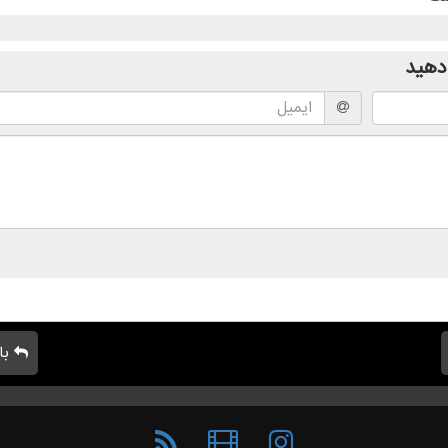
دهید
با