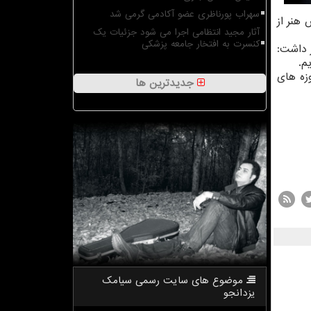
سهراب پورناظری عضو آکادمی گرمی شد
هنر از
آثار مجید انتظامی اجرا می شود جزئیات یک
کنسرت به افتخار جامعه پزشکی
 داشت:
م.
زه های
جدیدترین ها
موضوع های سایت رسمی سیامك
یزدانجو