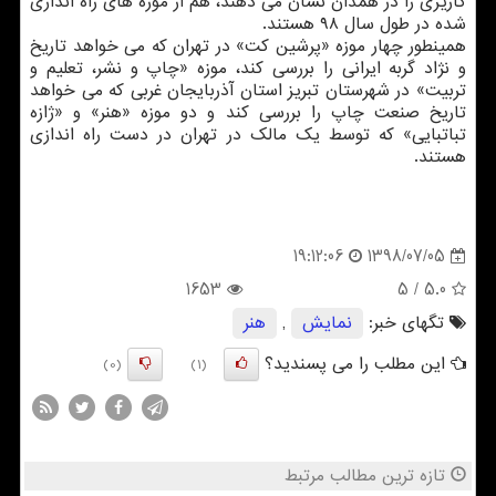
كاریزی را در همدان نشان می دهند، هم از موزه های راه اندازی
شده در طول سال ۹۸ هستند.
همینطور چهار موزه «پرشین كت» در تهران كه می خواهد تاریخ
و نژاد گربه ایرانی را بررسی كند، موزه «چاپ و نشر، تعلیم و
تربیت» در شهرستان تبریز استان آذربایجان غربی كه می خواهد
تاریخ صنعت چاپ را بررسی كند و دو موزه «هنر» و «ژازه
تباتبایی» كه توسط یك مالك در تهران در دست راه اندازی
هستند.
1398/07/05
19:12:06
1653
/ 5
5.0
تگهای خبر:
نمایش
,
هنر
این مطلب را می پسندید؟
(0)
(1)
تازه ترین مطالب مرتبط