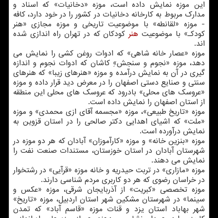
این موزه نمایش داده است، موزه «دخانیات» كه اسناد و
مدارك مربوط به كارخانه دخانیات در كشور را در خود دارد، كافه
- موزه «لقانطه» با موضوعیت تاریخی و موزه مجازی «هنر
كودكـ» با موضوعیت
هنر
كودكان كه در تهران راه اندازی شده
اند.
موزه «عصار خانه شاهی» كه ادوات روغن كشی را نمایش می
دهد، موزه «نجوم و سنجش»ِ كاشان كه ادوات نجوم و اندازه
گیری در آن به نمایش درآمده و موزه «هنرهای زیبا» كه هنرهای
سنتی و صنایع دستی اصفهان را در معرض دید قرار داده و موزه
«عروسك های محلی» بادرود كه عروسك های محلی این منطقه
از استان اصفهان را نمایش داده است.
موزه «تاریخ طبیعی»، موزه «مجسمه آقای ازی محمدی» و موزه
«ملت» كه اشیای اهدایی دكتر صالحی را در استان قزوین به
نمایش درآورده است.
موزه «بنزین خانه» و موزه «كارآموزان» آبادان كه هر دو موزه در
شهرستان آبادان در استان خوزستان، مستندات صنعت نفت را
نمایش می دهند.
موزه «مازاری» در تربت حیدریه و خانه موزه «قرآیی» در رشتخوار
در خراسان رضوی كه هر دو كاربری مردم شناسی دارند.
موزه تخصصی «كبریت» از آذربایجان شرقی، موزه «عكس و
سینما» در شهرستان مشكین شهر استان اردبیل، موزه «تاریخ»
شهر بهاباد استان یزد و قنات موزه «قاسم آباد» كه تمدن