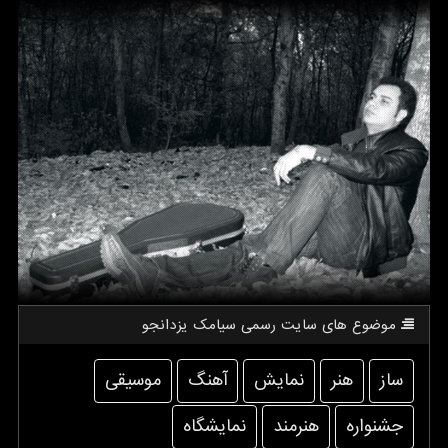
موضوع های سایت رسمی سیامك یزدانجو
ساز
هنر
نمایش
آهنگ
موسیقی
جشنواره
هنرمند
نمایشگاه