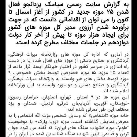
به گزارش سایت رسمی سیامك یزدانجو فعال
شدن ۲۵ موزه جدید در كشور از آغاز امسال تا
كنون را می توان از اقداماتی دانست كه در جهت
برآورده شدن آرزوی مدیر كل موزه های كشور
برای ایجاد هزار موزه تا پیش از آخر كار دولت
دوازدهم در جلسات مختلف مطرح كرده است.
در آماری كه اداره كل موزه های وزارتخانه میراث فرهنگی،
گردشگری و صنایع دستی از موزه های فعال شده یا در دست
راه اندازی در سراسر كشور در اختیار خبرنگار ایسنا قرار داده، از
تعداد ۲۵ موزه، ۱۵ موزه خصوصی توسط بخش خصوصی، ۹
موزه توسط بخش های غیر وابسته به وازتخانه میراث فرهنگی،
گردشگری و صنایع دستی و دو موزه وابسته به این وزارتخانه
اعلام شده اند.
این موزه ها در ۹ استان ِ تهران، اصفهان، خراسان رضوی،
خوزستان، قزوین، آذربایجان شرقی، اردبیل، همدان و یزد
مختلف این طور معرفی شده اند؛
خانه موزه «انتظامی» كه وسایل شخصی عزت الله انتظامی را به
معرض نمایش گذاشته است، موزه «رویا پارك» با موضوعیت
"علوم"، موزه «شهاب سنگ های ایران» كه گفته می شود جوان
ترین و قدیمی ترین شهاب سنگ شناسایی شده در ایران را در