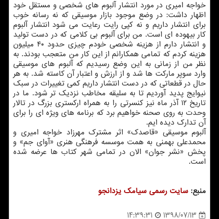
خواجه امیری در مورد انتشار آلبوم های شخصی و مستقل خود
اظهار داشت: در وضع موجود بازار موسیقی كه نه رسانه خوب
برای انتشار داریم و نه كپی رایت رعایت می شود انتشار آلبوم
كار بیهوده ای است. من برای آلبوم بی كلامی كه در دست تولید
و انتشار دارم از هزینه شخصی خودم چیزی حدود ۴۰ میلیون
هزینه كردم كه تمامی همكارانم از این كار من متعجب بودند. به
نظر من از زمانی به این وضع رسیدیم كه آلبوم های موسیقی
وارد سوپر ماركت ها شد و از ارزش و اعتبار آن كاسته شد. به هر
حال در قطعاتی كه در دست انتشار داریم كمی تغییرات در سبك
نیوایج پدید آوردیم تا به سلیقه مخاطب نزدیك تر شود. ما در
تاریخ ۱۲ آذر ماه نیز كنسرتی را به همراه اركستری بزرگ در تالار
وحدت به روی صحنه خواهیم برد كه برنامه های ویژه ای را برای
آن تدارك دیده ایم.
آلبوم موسیقی «قاصدك» اثر مشترك مهرزاد خواجه امیری و
محمدعلی بهمنی به همت موسسه فرهنگی هنری «آوای جم» و
پخش «نشر جوان» الان در تمامی شهر كتاب ها عرضه شده
است.
منبع:
سایت رسمی سیامك یزدانجو
1398/07/13
14:39:31