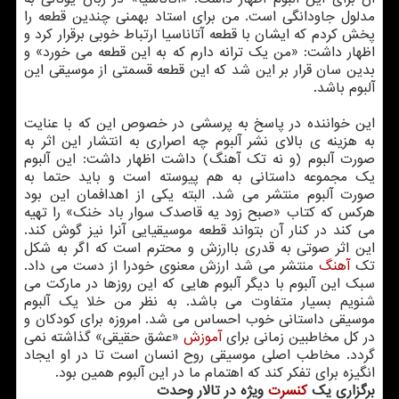
مدلول جاودانگی است. من برای استاد بهمنی چندین قطعه را
پخش كردم كه ایشان با قطعه آتاناسیا ارتباط خوبی برقرار كرد و
اظهار داشت: «من یك ترانه دارم كه به این قطعه می خورد» و
بدین سان قرار بر این شد كه این قطعه قسمتی از موسیقی این
آلبوم باشد.
این خواننده در پاسخ به پرسشی در خصوص این كه با عنایت
به هزینه ی بالای نشر آلبوم چه اصراری به انتشار این اثر به
صورت آلبوم (و نه تك آهنگ) داشت اظهار داشت: این آلبوم
یك مجموعه داستانی به هم پیوسته است و باید حتما به
صورت آلبوم منتشر می شد. البته یكی از اهدافمان این بود
هركس كه كتاب «صبح زود یه قاصدك سوار باد خنك» را تهیه
می كند در كنار آن بتواند قطعه موسیقیایی آنرا نیز گوش كند.
این اثر صوتی به قدری باارزش و محترم است كه اگر به شكل
تك
آهنگ
منتشر می شد ارزش معنوی خودرا از دست می داد.
سبك این آلبوم با دیگر آلبوم هایی كه این روزها در ماركت می
شنویم بسیار متفاوت می باشد. به نظر من خلا یك آلبوم
موسیقی داستانی خوب احساس می شد. امروزه برای كودكان و
در كل مخاطبین زمانی برای
آموزش
«عشق حقیقی» گذاشته نمی
گردد. مخاطب اصلی موسیقی روح انسان است تا در او ایجاد
انگیزه برای تفكر كند كه اهتمام ما در این آلبوم همین بود.
برگزاری یك
كنسرت
ویژه در تالار وحدت