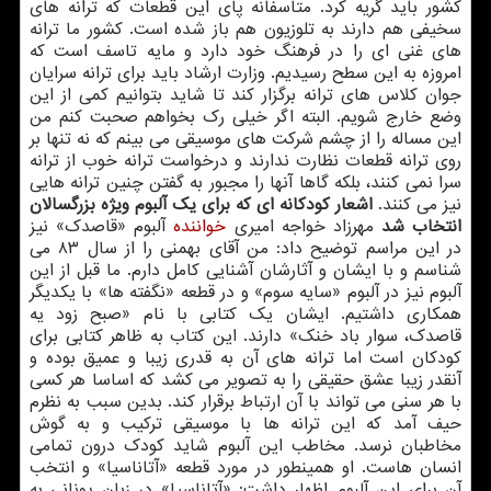
كشور باید گریه كرد. متاسفانه پای این قطعات كه ترانه های
سخیفی هم دارند به تلوزیون هم باز شده است. كشور ما ترانه
های غنی ای را در فرهنگ خود دارد و مایه تاسف است كه
امروزه به این سطح رسیدیم. وزارت ارشاد باید برای ترانه سرایان
جوان كلاس های ترانه برگزار كند تا شاید بتوانیم كمی از این
وضع خارج شویم. البته اگر خیلی رك بخواهم صحبت كنم من
این مساله را از چشم شركت های موسیقی می بینم كه نه تنها بر
روی ترانه قطعات نظارت ندارند و درخواست ترانه خوب از ترانه
سرا نمی كنند، بلكه گاها آنها را مجبور به گفتن چنین ترانه هایی
نیز می كنند.
اشعار كودكانه ای كه برای یك آلبوم ویژه بزرگسالان
انتخاب شد
مهرزاد خواجه امیری
خواننده
آلبوم «قاصدك» نیز
در این مراسم توضیح داد: من آقای بهمنی را از سال ۸۳ می
شناسم و با ایشان و آثارشان آشنایی كامل دارم. ما قبل از این
آلبوم نیز در آلبوم «سایه سوم» و در قطعه «نگفته ها» با یكدیگر
همكاری داشتیم. ایشان یك كتابی با نام «صبح زود یه
قاصدك، سوار باد خنك» دارند. این كتاب به ظاهر كتابی برای
كودكان است اما ترانه های آن به قدری زیبا و عمیق بوده و
آنقدر زیبا عشق حقیقی را به تصویر می كشد كه اساسا هر كسی
با هر سنی می تواند با آن ارتباط برقرار كند. بدین سبب به نظرم
حیف آمد كه این ترانه ها با موسیقی تركیب و به گوش
مخاطبان نرسد. مخاطب این آلبوم شاید كودك درون تمامی
انسان هاست. او همینطور در مورد قطعه «آتاناسیا» و انتخب
آن برای این آلبوم اظهار داشت: «آتاناسیا» در زبان یونانی به