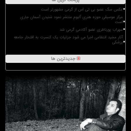
پربحث ترین ها
عکس سگ عضو بی تی اس از گرمی مشهورتر است
مرکز موسیقی حوزه هنری آلبوم منتشر نمود شنیدن آسمان جاری
است
سهراب پورناظری عضو آکادمی گرمی شد
آثار مجید انتظامی اجرا می شود جزئیات یک کنسرت به افتخار جامعه
پزشکی
جدیدترین ها