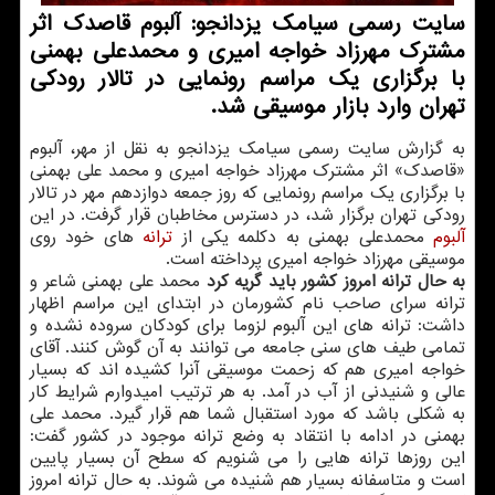
سایت رسمی سیامك یزدانجو: آلبوم قاصدك اثر
مشترك مهرزاد خواجه امیری و محمدعلی بهمنی
با برگزاری یك مراسم رونمایی در تالار رودكی
تهران وارد بازار موسیقی شد.
به گزارش سایت رسمی سیامك یزدانجو به نقل از مهر،
آلبوم
«قاصدك» اثر مشترك مهرزاد خواجه امیری و محمد علی بهمنی
با برگزاری یك مراسم رونمایی كه روز جمعه دوازدهم مهر در تالار
رودكی تهران برگزار شد، در دسترس مخاطبان قرار گرفت. در این
آلبوم
محمدعلی بهمنی به دكلمه یكی از
ترانه
های خود روی
موسیقی مهرزاد خواجه امیری پرداخته است.
به حال ترانه امروز كشور باید گریه كرد
محمد علی بهمنی شاعر و
ترانه سرای صاحب نام كشورمان در ابتدای این مراسم اظهار
داشت: ترانه های این آلبوم لزوما برای كودكان سروده نشده و
تمامی طیف های سنی جامعه می توانند به آن گوش كنند. آقای
خواجه امیری هم كه زحمت موسیقی آنرا كشیده اند كه بسیار
عالی و شنیدنی از آب در آمد. به هر ترتیب امیدوارم شرایط كار
به شكلی باشد كه مورد استقبال شما هم قرار گیرد. محمد علی
بهمنی در ادامه با انتقاد به وضع ترانه موجود در كشور گفت:
این روزها ترانه هایی را می شنویم كه سطح آن بسیار پایین
است و متاسفانه بسیار هم شنیده می شوند. به حال ترانه امروز