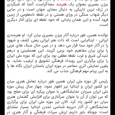
بیژن بصیری بعنوان یك
هنرمند
معناگراست. آنجا كه شبگردی
در ژرف ترین تاریكی به دنبال معنای جهان است و در جایی
دیگر شهاب سنگی در ورای هستی و در نقطه نامعلومی از زمین
فرود آمده و این همان پایانی كه خود نقطه ای برای آغاز دیگری
است.
نوكنده همین طور درباره آثار بیژن بصیری بیان كرد: او هنرمندی
ایرانی - ایتالیایی است كه ذات هنر ایرانی یعنی كشف و شهود
را در آثار خود مبنا قرار می دهد و در عین حال سبك های غربی
را برای بیان مفاهیم خود برمی گزیند. این همنشینی و درهم
تنیدگی شرق و غرب نقطه عطفی بود برای این كه موزه ملی ایران
را برای برگزاری این رویداد فرهنگی تشویق و ترغیب نماید. به
یقین نمایش اثری معاصر در موزه ایران باستان ایزان نگاه ها را
به این پیام مهم فرهنگی جذب می كند.
رئیس كل موزه ملی ایران همین طور درباره تعامل هنری میان
دو كشور ایران و ایتالیا نیز اظهار نمود: چهار سال پیش موزه
ملی ایران میزبان نمایشگاهی با عنوان پیكره ای برای صلح بود
كه می توان از آن با عنوان سرآغازی برای افزایش گفتمان هنری
میان دو كشور یاد كرد. الان نیز موزه ملی ایران برای برگزاری
نمایشگاهی از آثار دیرینه شناسی تمدن ایتالیا بسیار مشتاق
است؛ چونكه باور داریم ارزش میراث فرهنگی و آثار هنری در