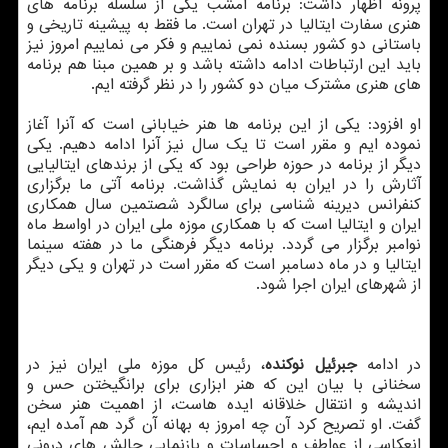
پرونه اظهار داشت: برنامه امشب یكی از سلسله برنامه های
هنری سفارت ایتالیا در تهران است. ما فقط به پیشینه تاریخی و
باستانی دو كشور بسنده نمی نماییم و فكر می نماییم امروز نیز
باید این ارتباطات ادامه داشته باشد و بر همین مبنا هم برنامه
های هنری مشترك میان دو كشور را در نظر گرفته ایم.
او افزود: یكی از این برنامه ها هنر خیابانی است كه آنرا آغاز
نموده ایم و مقرر است تا یك سال نیز آنرا ادامه دهیم. یكی
دیگر از برنامه در حوزه طراحی بود كه یكی از برندهای ایتالیایی
آثارش را در ایران به نمایش گذاشت. برنامه آتی ما برگزاری
كنفرانس دیرینه شناسی برای سالگرد شصتمین سال همكاری
ایران و ایتالیا است كه با همكاری موزه ملی ایران در اواسط ماه
نوامبر برگزار می گردد. برنامه دیگر فرهنگی ما در هفته سینما
ایتالیا و در ماه دسامبر است كه مقرر است در تهران و یكی دیگر
از شهرهای ایران اجرا شود.
در ادامه
جبرئیل نوكنده
، رئیس كل موزه ملی ایران
نیز در
سخنانی با بیان این كه هنر ابزاری برای برانگیختن حس و
اندیشه و انتقال خلاقانه ایده هاست، از اهمیت هنر سخن
گفت. او تصریح كرد آن چه امروز به بهانه آن گرد هم آمده ایم،
انعكاسی از عواطف و احساسات و بازنمایی چالش های درونی