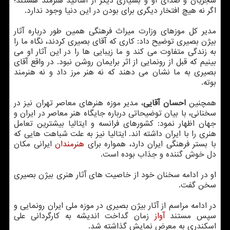
شجریان و صدای او و بسیاری دیگر از اساتید هنرمند هستند؛
اگر نه هیچ افتخار دیگری برای بودن در این دنیا وجود ندارد.
مدیر كل موزهای وزارت میراث فرهنگی همین طور درباره آثار
بیژن بصیری توضیح داد: كاری كه آقای بصیری كردند، نگاه ما را
به زندگی متفاوت می كند و ما زیبایی ها را در این آثار او می
بینیم كه قبل از رونمایی از اثر برایمان روشن نبود. در واقع آقای
بصیری به ما نشان می دهند كه نه هنر مرز داد و نه هنرمند
بوته.
همچنین
احسان آقایی
، مدیر موزه هنرهای معاصر تهران
نیز در
سخنانی، با بیان توضیحاتی درباره جایگاه هنر معاصر در ایران و
جهان اظهار نمود: كشورهای فرانسه و ایتالیا بیشترین تعامل
هنری را با ایران داشته اند. ایتالیا نیز به علت شباهت هایی كه
با بستر فرهنگی ایران دارد، همواره برای
هنرمندان
ایرانی مكان
دل خوش گننده و جذاب بوده است.
او در ادامه سخنان خود از خاصیت های آثار هنری بیژن بصیری
سخن گفت.
در ادامه مراسم از آثار بیژن بصیری در موزه ملی ایران رونمایی و
سپس مستند
آواز
زمان گداخت اندیشه به كارگردانی علی
اسكندری به معرض نمایش گذاشته شد.