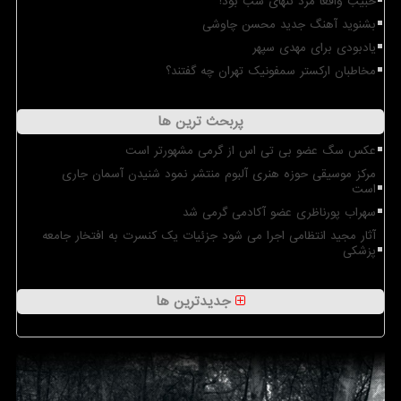
حبیب واقعا مرد تنهای شب بود!
بشنوید آهنگ جدید محسن چاوشی
یادبودی برای مهدی سپهر
مخاطبان ارکستر سمفونیک تهران چه گفتند؟
پربحث ترین ها
عکس سگ عضو بی تی اس از گرمی مشهورتر است
مرکز موسیقی حوزه هنری آلبوم منتشر نمود شنیدن آسمان جاری
است
سهراب پورناظری عضو آکادمی گرمی شد
آثار مجید انتظامی اجرا می شود جزئیات یک کنسرت به افتخار جامعه
پزشکی
جدیدترین ها