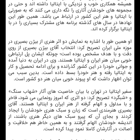
همیشه همكاری خوب و نزدیكی با ایتالیا داشته اند و حتی در
مجموعه های خودشان آثاری را نگه داری می كنند كه به صورتی
با ایتالیا و هنر این كشور در ارتباط می باشد. همین طور این
نهادها در سال های گذشته برنامه های مشترك بسیاری را در با
ایتالیا برگزار كرده اند.
او همین طور با اشاره به نمایش دو اثر هنری از بیژن بصیری در
موزه ملی ایران تصریح كرد: انتخاب آقای بیژن بصیری از روی
دقت و با هدف مشخص بوده است؛ چونكه ایشان پل ارتباطی
خوبی میان هنر ایران و ایتالیا هستند. وی در ایران به دنیا آمده
و جوانی خودرا در این كشور گذرانده و برای ادامه تحصیل و كار
به ایتالیا رفته و هنر خودرا بسط داده است. بدین سبب می
توان اظهار داشت كه او پیوند خوبی میان هنر دو كشور است.
سفیر ایتالیا در تهران با بیان خاصیت های آثار «شهاب سنگ»
و «شبگرد» تصریح كرد: دو اثری كه امروز رونمایی می شود، فاخر
و با مدلول و الهام گرفته از هنر ایران و ایتالیا هستند. آقای
بصیری هنرمندی است كه زبان و سبك هنری خودشان را ایجاد
كردند و بجای آن كه پیرو سبك های دیگر هنری باشند، از
اندیشه خودشان الهام گرفتند و به همین خاطر هم خلاقیت و
اصالت در آثارشان كاملا نمود پیدا كرده است.