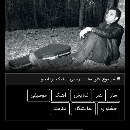
موضوع های سایت رسمی سیامك یزدانجو
ساز
هنر
نمایش
آهنگ
موسیقی
جشنواره
نمایشگاه
هنرمند