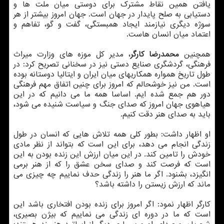
یافتن همین نقاط مشترك برای دوستی میان ملت ها و
دستیابی به صلح پایدار در جهان است. جهان امروز بیشتر از هر
سوژه دیگری نیازمند ایجاد همبستگی، گفت و گو، تفاهم و
اعتماد میان انسان هاست.
همچنین
محمدرضا كارگر
، مدیر كل موزه های وزارت میراث
فرهنگی، گردشگری صنایع دستی نیز در سخنانی تصریح كرد: در
طول تاریخ همواره همكاریهای میان ایران و ایتالیا دوستانه بوده
است. من نیز خوشحالم كه امروز برای چنین اتفاق مهم فرهنگی
دور هم جمع شده ایم. اساسا همه ما می دانیم كه در این
هیاهوی جهان امروز كه صدای جنگ و سیاست شنیده می شود،
باید به صدای هنر دقت كنیم.
او اظهار داشت: بطور كلی همه تلاش هایی كه انسان در طول
زندگی انجام می دهد، برای این است كه بتواند از نظر مادی
خودش را تامین كند. در این میان ارزش این زنده بودن به این
است كه فرصت كند و صدای سخن عشق را كه از هنر برمی
انگیزد، بشنود. اگر ما هنر را زندگی حدف نماییم چه چیزی می
ماند كه ارزش زیستن را داشته باشد؟
كارگر اظهار نمود: اگر امروز برای زنده بودن افتخاری باشد این
است كه ما در دوره ای زندگی می نماییم كه بیژن بصیری،