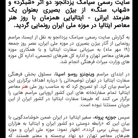
سایت رسمی سیامك یزدانجو: دو اثر «شبگرد» و
«شهاب سنگ» از بیژن بصیری بعنوان یك
هنرمتد ایرانی - ایتالیایی همزمان با روز هنر
معاصر ایتالیا در موزه ملی ایران رونمایی گردید.
به گزارش سایت رسمی سیامك یزدانجو به نقل از ایسنا، مراسم
رونمایی از آثار بیژن بصیری در موزه ملی ایران، عصر روز جمعه
(۱۹ مهر ماه) به میزبانی سفارت ایتالیا و با همكاری موزه
هنرهای معاصر تهران و اداره كل هنرهای تجسمی، اداره كل موزه
های وزارت میراث فرهنگی انجام شد.
در ابتدای مراسم
وینچنزو روسو اسپنا
،
مسئول بخش فرهنگی
سفارت ایتالیا در تهران توضیحاتی را درباره اهداف برگزاری این
مراسم بیان كرد. او تصریح كرد كه به مناسب روز ملی
هنر
معاصر
ایتالیا تمام سفارتخانه های این كشور اروپایی مراسم هایی را
برگزار می كنند كه طبیعتا سفارت ایتالیا در كشور ایران از این
جریان مستثنا نبوده است.
سپس
جوزپه پرونه
، سفیر ایتالیا در ایران ضمن خوشامدگویی با
بیان این كه «رابطه دوستی دو كشور ایران و ایتالیا به هزاران
سال پیش برمی گردد»، اظهار نمود: موزه ملی ایران و موزه
هنرهای معاصر تهران دو نهاد برجسته و معتبر هستند كه