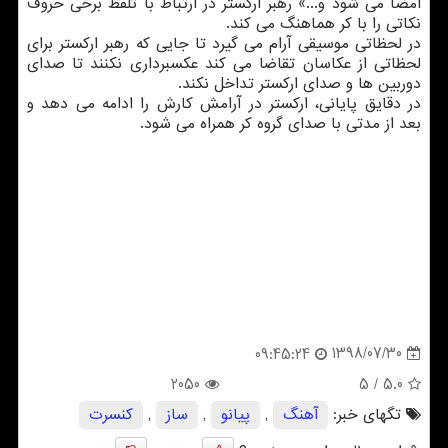
امضا می شود و...» رهبر اركستر در ارتباط با تلفظ برخی حروف
نكاتی را با كر هماهنگ می كند.
در لحظاتی موسیقی آرام می گیرد تا جایی كه رهبر اركستر برای
لحظاتی از عكاسان تقاضا می كند عكسبرداری نكنند تا صدای
دوربین ها و صدای اركستر تداخل نكند.
در دقایق پایانی، اركستر در آرامش كارش را ادامه می دهد و
بعد از مدتی با صدای گروه كر همراه می شود.
1398/07/30
09:45:24
2050
/ 5
5.0
تگهای خبر:
آهنگ
,
پیانو
,
ساز
,
كنسرت