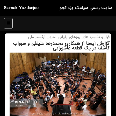
سایت رسمی سیامك یزدانجو
Siamak Yazdanjoo
منو
فراز و نشیب های روزهای پایانی تمرین اركستر ملی
گزارش ایسنا از همكاری محمدرضا علیقلی و سهراب
كاشف در یك قطعه عاشورایی