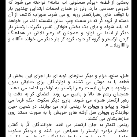
بخشی از قطعه «پوئم سمفونی آب تشنه» نواخته می شود كه
شروعی حماسی دارد، ولی در همان لحظات ابتدایی چندین بار
با توقف های رهبراركستر روبه رو می شود. سهراب كاشف از آن
دسته از گروه كُر كه در سمت چپ سالن نشسته اند، می خواهد
كه بلند شوند و برای یك بخش طولانی نفس بگیرند. اركستر بار
دیگر از ابتدا می نوازد و همچنان كه رهبر تلاش در هماهنگ
كردن اركستر و گروه كر دارد، گروه كر بار دیگر می خواند «آااااه و
واااااویلا... ».
طبل، سنج، درام و دیگر سازهای كوبه ای بار اجرای این بخش از
قطعه را به دوش می كشند و نوازندگان برای دقایقی بدون
مواجهه با فرمان ایست رهبر اركستر، به نواختن ادامه می دهند.
همچنان ریتم ها بالا و پایین می روند. اعضای كر به دقت با
رهبر اركستر همراه می شوند. باری دیگر سكوت حكم فرما می
شود و پیانو و ویولن با ریتمی آرام می نوازند. در همین حین
نوازندگان ویولن سل آرشه های خویش را به صورت ممتد روی
سازهایشان می كشند.
ریتمی تندتر به جان اركستر می افتد. خوانندگان كُر با گفتن
«علمدار برادر» اركستر را همراهی می كنند و باردیگر سكوت