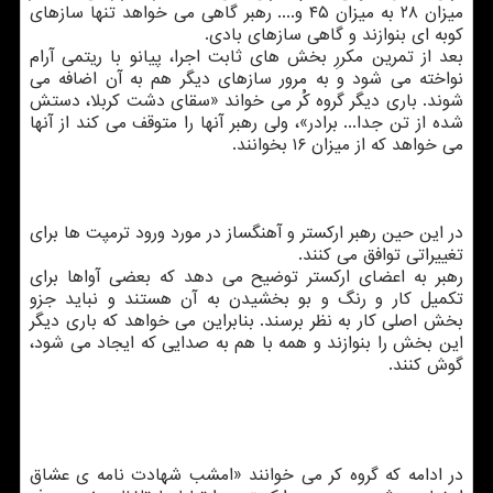
میزان ۲۸ به میزان ۴۵ و.... رهبر گاهی می خواهد تنها سازهای
كوبه ای بنوازند و گاهی سازهای بادی.
بعد از تمرین مكررِ بخش های ثابت اجرا، پیانو با ریتمی آرام
نواخته می شود و به مرور سازهای دیگر هم به آن اضافه می
شوند. باری دیگر گروه كُر می خواند «سقای دشت كربلا، دستش
شده از تن جدا... برادر»، ولی رهبر آنها را متوقف می كند از آنها
می خواهد كه از میزان ۱۶ بخوانند.
در این حین رهبر اركستر و آهنگساز در مورد ورود ترمپت ها برای
تغییراتی توافق می كنند.
رهبر به اعضای اركستر توضیح می دهد كه بعضی آواها برای
تكمیل كار و رنگ و بو بخشیدن به آن هستند و نباید جزو
بخش اصلی كار به نظر برسند. بنابراین می خواهد كه باری دیگر
این بخش را بنوازند و همه با هم به صدایی كه ایجاد می شود،
گوش كنند.
در ادامه كه گروه كر می خوانند «امشب شهادت نامه ی عشاق