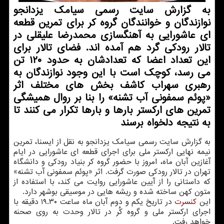
به گزارش سایت رسمی سیامك یزدانجو
نوازندگان و خوانندگان گروه كر برای تمرین قطعه
ای عاشورایی به آهنگسازی محمدرضا علیقلی در
تالار رودكی گرد هم آمده اند. فضای تالار برای
این تعداد اعضا كه تعدادشان به حدود ۱۲۰ تن
می رسد، كوچك است با این وجود نوازندگان به
رهبری سهراب كاشف بخش های مختلف اثر
«پوئم سمفونی آب تشنه» را بنا بر روال همیشگی
تمرین های اركستر بارها و بارها تكرار می كنند تا
به نتیجه دلخواه برسند
به گزارش سایت رسمی سیامك یزدانجو به نقل از ایسنا، تمرین
نیمه نهایی اركستر ملی برای اجرای قطعه ای عاشورایی در ایام
آغازین آبان ماه، امروز با حضور گروه كر بنیاد رودكی و دانشگاه
تهران در تالار رودكی صورت گرفت. اثر «پوئم سمفونی آب تشنه»
كه داستانی را از آیین عاشورایی روایت می كند، با استفاده از
متون كهن ساخته شده و ریشه هایی در موسیقی بوشهر دارد.
این
كنسرت
در تاریخ یكم و دوم آبان ماه ساعت ۱۹.۳۰ دقیقه با
اجرای اركستر ملی و گروه كُر در تالار وحدت به روی صحنه
خواهد رفت.