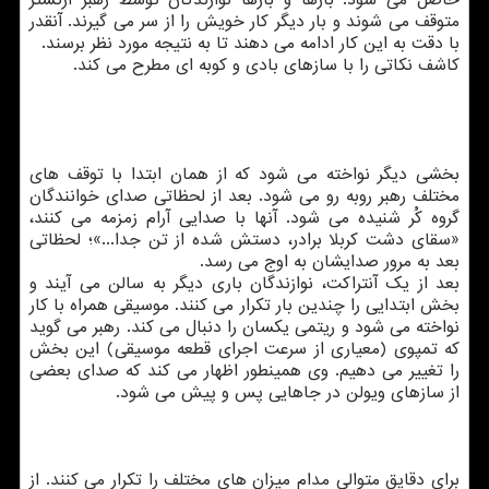
حاصل می شود. بارها و بارها نوازندگان توسط رهبر اركستر
متوقف می شوند و بار دیگر كار خویش را از سر می گیرند. آنقدر
با دقت به این كار ادامه می دهند تا به نتیجه مورد نظر برسند.
كاشف نكاتی را با سازهای بادی و كوبه ای مطرح می كند.
بخشی دیگر نواخته می شود كه از همان ابتدا با توقف های
مختلف رهبر روبه رو می شود. بعد از لحظاتی صدای خوانندگان
گروه كُر شنیده می شود. آنها با صدایی آرام زمزمه می كنند،
«سقای دشت كربلا برادر، دستش شده از تن جدا...»؛ لحظاتی
بعد به مرور صدایشان به اوج می رسد.
بعد از یك آنتراكت، نوازندگان باری دیگر به سالن می آیند و
بخش ابتدایی را چندین بار تكرار می كنند. موسیقی همراه با كار
نواخته می شود و ریتمی یكسان را دنبال می كند. رهبر می گوید
كه تمپوی (معیاری از سرعت اجرای قطعه موسیقی) این بخش
را تغییر می دهیم. وی همینطور اظهار می كند كه صدای بعضی
از سازهای ویولن در جاهایی پس و پیش می شود.
برای دقایق متوالی مدام میزان های مختلف را تكرار می كنند. از