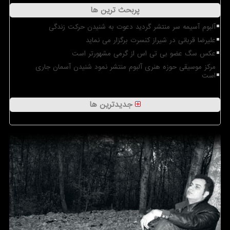
پربحث ترین ها
آلبوم آسیمه سر منتشر گردید دعوت به شنیدن حرکت زندگی
علیرضا قربانی در شیراز کنسرت برگزار می نماید
عکس سگ عضو بی تی اس از گرمی مشهورتر است
مرکز موسیقی حوزه هنری آلبوم منتشر نمود شنیدن آسمان جاری
است
جدیدترین ها