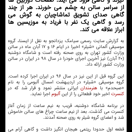
گیرند و گاهی فرود می آیند. صفحات دوربین ها
از سراسر سالن به چشم می خورند. هر از چند
گاهی صدای تشویق تماشاچیان به گوش می
رسد و گاهی یك نفر با فریاد به موزیسین ها
ابراز علاقه می كند.
به گزارش سایت رسمی سیامك یزدانجو به نقل از ایسنا، گروه
موسیقی آلمانی «شیلر» اخیرا در ایام ۱۶ و ۱۷ آبان ماه در سالن
وزارت كشور تهران به روی صحنه رفته است و شامگاه دوشنبه
(۲۰ آبان) نیز آخرین اجرای خودرا در سال ۹۸ در ایران در سالن
وزارت كشور ارائه داد.
این گروه قبل از این نیز در سال ۹۶ در ایران اجرا كرده است.
گروه موسیقی «شیلر» در اردیبهشت امسال آلبومی را به نام
«صبحدم» با
هنرمندان
ایرانی منتشر نمود و قرار شد كه در
كنسرت
اخیر خود قطعاتی را از این
آلبوم
اجرا نماید.
در برنامه شامگاه دوشنبه، قریب به نیم ساعت از زمان آغاز
كنسرت می گذشت. بعد از نیم ساعت چراغ های سالن خاموش
شد و اعضای گروه شیلر به روی صحنه آمدند.
قطعه اول حدودا ریتمی هیجان انگیز داشت و گاهی آرام می