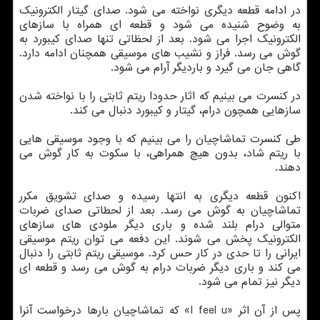
در ادامه قطعه دیگری نواخته می شود. صدای گیتار الكترونیك
به وضوح شنیده می شود و قطعه ای همراه با سازهای
الكترونیك اجرا می شود. بعد از لحظاتی تنها صدای كیبورد به
گوش می رسد. فراز و نشیب های موسیقی همچنان ادامه دارد.
گاهی جان می گیرد و باردیگر آرام می شود.
در كنسرت می بینیم كه اثار حدودا ریتم ثابتی را با نواخته شدن
سازهایی همچون درام، گیتار و كیبورد دنبال می كند.
طی كنسرت تماشاچیان را می بینیم كه با وجود موسیقی هایی
با ریتم شاد، بدون هیچ همراهی، با سكوت به كار گوش می
دهند.
اكنون قطعه دیگری به انتها رسیده و صدای تشویق مكرر
تماشاچیان به گوش می رسد. بعد از لحطاتی صدای ضربات
متوالی درام بلند شده و باری دیگر ملودی های سازهای
الكترونیك پخش می شوند. این دفعه می توان ریتم موسیقی
ایرانی را تا حدی در كار حس كرد. موسیقی ریتم ثابتی را دنبال
می كند و باری دیگر ضربات درام به گوش می رسد و قطعه ای
دیگر نیز تمام می شود.
پس از آن اثر «I feel u» كه تماشاچیان بارها درخواست آنرا