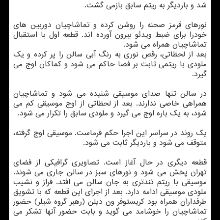
شد و باردیگر به ریتم سابق بازمی گشت.
نورهای قرمز صحنه را روشن كرده و تماشاچیان دوربین های
خودرا برای ضبط ویدئو بیرون آورده اند. قطعه اول با استقبال
تماشاچیان همراه می شود.
بعد از لحظاتی، رقص نوری به رنگ آبی سالن را پر كرده و یك
ملودی با ریتمی ثابت بر فضا حاكم می شود و كماكان اوج می
گیرد.
در سالن تنها صدای موسیقی شنیده می شود و تماشاچیان
همراهی خاصی ندارند. بعد از لحظاتی از اوج موسیقی كم می
شود، به یك باره اوج می گیرد و ملودی سابق را تكرار می شود.
یك روند در سراسر این اجرا حكم فرماست. موسیقی اوج گرفته،
متوقف می شود و باردیگر ثابت می شود.
قطعه دیگری در حال آغاز است. تصاویری گرافیكی از فضای
تهران پخش می شود و نورهای سبز در سالن جاری می شوند.
موسیقی با ریتم تندتری به جان سالن می افتد. فراز و نشیب
ملودی موسیقی ادامه دارد. بعد از اجرای این قطعه كه با تشویق
طرفداران همراه بود كریستوفر ون دیلن (رهبر گروه شیلر) حضور
تماشاچیان را خوشامد می گوید و بابت حضور آنها تشكر می