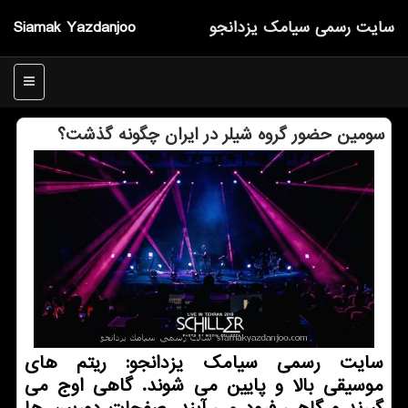
سایت رسمی سیامك یزدانجو
Siamak Yazdanjoo
منو
سومین حضور گروه شیلر در ایران چگونه گذشت؟
سایت رسمی سیامك یزدانجو: ریتم های
موسیقی بالا و پایین می شوند. گاهی اوج می