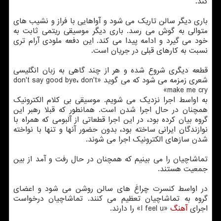
كند.
باری دیگر سالن تاریك می شود و آواهایی با فراز و نشیب های
متوالی به گوش می رسد. باری دیگر موسیقی ریتمی ثابت به
خود می گیرد و ادامه پیدا می كند. این دفعه ملودی آرام تری
نسبت به كارهای قبلی در جریان است.
قطعه دیگری شروع شده و هر از چند گاهی به زبان انگلیسی
شعری زمزمه می شود كه می گوید «don't say good bye، don't
make me cry»
به اواسط اجرا نزدیك می شویم. موسیقی بی كلام الكترونیك
همچنان در حال اجرا شدن است. همانطور كه قبلا رهبر این
گروه بیان كرده بود، در این اجرا قطعاتی از آلبومی كه همراه با
نوازندگان ایرانی ساخته بود، بدون حضور آنها و تنها با نواخته
شدن سازهای الكترونیك اجرا می شوند.
تماشاچیان را می بینیم كه همچنان در حال رفت و آمد از بین
جمعیت هستند.
در اواسط كنسرت چراغ های سالن روشن می شود و اعضای
گروه به تماشاچیان تعظیم می كنند. تماشاچیان درخواست
اجرای
آهنگ
«I feel u» را دارند.