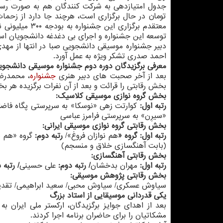
تومان در حال برگزاری است، هرچند جا دارد از زحمات
معتقدم برگزاری
توسعه این جشنواره و اجرای بی دغدغه دانشجویان است ك
دبیر جشنواره موسیقی دانشجویی صبا در انتها از مهدی
احمد صدری تشكر ویژه به عمل آورد.
معرفی برگزیدگان دوره دوم جشنواره موسیقی دانشجوی
بعد از آخر صحبت های دبیر هنری
جشنواره
، محمدرضا
بخش رقابتی را قرائت و بعد از آن نفرات برگزیده هر ب
بخش گروه نوازی موسیقی كلاسیك:
رتبه اول:
كوارتت زهی «نوسكا» به سرپرستی پگاه فاضل
«سیرِن» به سرپرستی فرامرز عباسی
بخش رقابتی گروه نوازی موسیقی ایرانی:
رتبه اول:
گروه
«
هم نوازان فروغ»/
رتبه دوم:
گروه «هم ن
(بابت آهنگسازی خلاق و منسجم)
بخش رقابتی آهنگسازی:
رتبه اول:
مهران بدخشان
/
رتبه دوم:
علی حسینی
/
رتبه 
بخش رقابتی پژوهش موسیقی:
سیاوش عسكری/ سیاوش محبی/ سعید ابراهیمی/ تقدیر 
یكی قدردانی موسیقایی از استاد بزرگ
بعد از اهدای جوایز برگزیدگان، اركستر ملی ایران 
مشكاتیان را برای حاضران برنامه اجرا كردند.