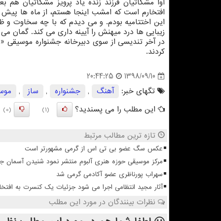
آوا مشكاتیان فرزند زنده یاد پرویز مشكاتیان هم ب
افتخارم است كه امشب اینجا هستم، از ماه ها پیش ش
این اختتامیه بودم. و می دیدم كه با چه سخاوت و ظر
زیبایی ها درد میهنش را آیینه داری می كند. گمان می 
در آخر تندیسی از سوی دبیرخانه جشنواره موسیقی «صب
كردند.
1398/09/10
20:44:25
تگهای خبر:
آهنگ
,
جشنواره
,
ساز
,
موس
این مطلب را می پسندید؟
(0)
(1)
تازه ترین مطالب مرتبط
عکس سگ عضو بی تی اس از گرمی مشهورتر است
مرکز موسیقی حوزه هنری آلبوم منتشر نمود شنیدن آسمان 
سهراب پورناظری عضو آکادمی گرمی شد
آثار مجید انتظامی اجرا می شود جزئیات یک کنسرت به افتخا
نظرات بینندگان در مورد این مطلب