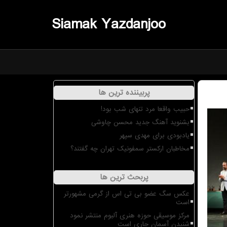
Siamak Yazdanjoo
پربیننده ترین ها
حبیب واقعا مرد تنهای شب بود!
بشنوید آهنگ جدید محسن چاوشی
یادبودی برای مهدی سپهر
مخاطبان ارکستر سمفونیک تهران چه گفتند؟
پربحث ترین ها
عکس سگ عضو بی تی اس از گرمی مشهورتر
است
مرکز موسیقی حوزه هنری آلبوم منتشر نمود
شنیدن آسمان جاری است