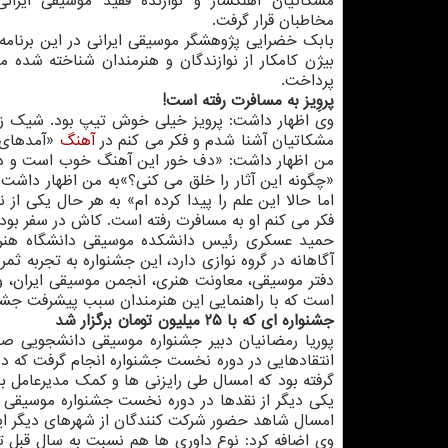
مشكاتیان آهنگساز و نوازنده فقید موسیقی ایرا
مخاطبان قرار گرفت.
بابك خضرایی پژوهشگر موسیقی ایرانی در این برنامه ق
بیژن كامكار از نوازندگان و هنرمندان شناخته شده 
پرداخت.
پروِیز به مسافرت رفته است!
وی اظهار داشت: پرویز خیلی خوش تیپ بود. شیك
مشكاتیان آشنا شدم و فكر می كنم در
آهنگ
«آمدهای پ
من اظهار داشت: «دف خور این آهنگ خوب است و در 
«چگونه این آثار را خلق می كنی؟»به من اظهار داشت:
اما حالا این علم را پیدا كرده ام» به هر حال یكی از 
فكر می كنم او به مسافرت رفته است. كاش در سفر بود و 
حمید عسكری رئیس دانشكده موسیقی دانشگاه هنر ه
آگاهانه در گروه نوازی دارد، این جشنواره به تجربه ث
دفتر موسیقی، معاونت هنری، انجمن موسیقی ایران، 
است كه با راهنمایی این هنرمندان سبب پیشرفت جشن
جشنواره ای كه با ۲۵ میلیون تومان برگزار شد
پوریا رمضانیان دبیر جشنواره موسیقی دانشجویی صب
انتقادهایی در دوره نخست جشنواره انجام گرفت كه در ا
گرفته بود كه امسال طی رایزنی ها و كمك مدیرعامل بنی
یكی دیگر از نقدها در دوره نخست جشنواره موسیقی صب
امسال شاهد حضور شركت كنندگان از شهرهای دیگر ایر
وی اضافه كرد: نوع داوری ها هم نسبت به سال قبل ت