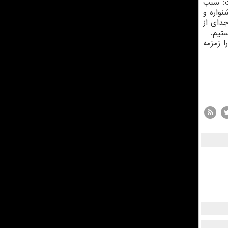
ت: سبب
واره و
دای از
ستیم.
 زمزمه