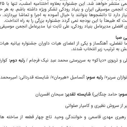
 انجمن موسیقی ایران و بنیاد رودكی تشكر ویژه داشته باشم. به هر حا
 این جشنواره به بودجه ۳۰۰ میلیونی نیاز دارد تا دانشجوها بتوانند با خیال آسوده به اجرا و تماشا بپرداز
ه طبیعتاً با این بودجه نمی گردد جشنواره بزرگی را به راه انداخت.
 افضلی مدیرعامل بنیاد رودكی، علی ثابت نیا مدیرعامل انجمن موسیقی 
ی صبا
 تفضلی، آهنگساز و یكی از اعضای هیات داوران جشنواره بیانیه هیات 
خش به ترتیب زیر انتخاب شدند.
ی و تریوی «دیاكو» به سرپرستی محمد عبدِ نیك فرجام /
رتبه دوم:
كوار
وازان سریر»/
رتبه سوم:
آنسامبل «هیرمان»/ شایسته قدردانی: امیرمحمد
سوم:
حامد چنگایی
/
شایسته تقدیر:
سبحان افسریان
از سروش نظیری و كامیار صلواتی
به رهبری مهدی قاسمی و خوانندگی وحید تاج چهار قطعه از ساخته های