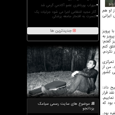
سهراب پورناظری عضو آکادمی گرمی شد
ز او هم
آثار مجید انتظامی اجرا می شود جزئیات یک
ایرانی
کنسرت به افتخار جامعه پزشکی
جدیدترین ها
ا پرویز
رویز به
 گفتم:
خلق كنم
 نكردم.
تمركزی
. من از
ی كشور
ح داد:
قد قرار
نماییم.
بود كه
موضوع های سایت رسمی سیامك
یزدانجو
ه بود.