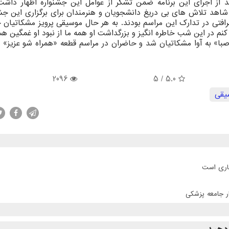
عد از اجرای این برنامه ضمن تشكر از عوامل این جشنواره اظهار داش
اهد تلاش های بی دریغ دانشجویان و هنرمندان برای برگزاری این جشن
افتی در تدارك این مراسم بودند. به هر حال موسیقی پرویز مشكاتیان ج
كنم در این شب خاطره انگیز و بزرگداشت او همه ما از نبود او غمگین ه
ا» به آوا مشكاتیان شد و حاضران در مراسم قطعه «همراه شو عزیز» را
2096
/ 5
5.0
یقی
جاری است
ر جامعه پزشکی