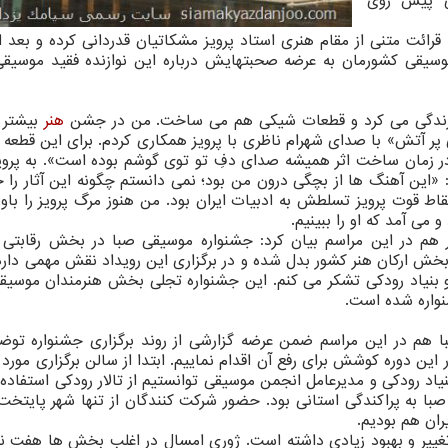
نی پیش روی
رائت متنی از مقام هنری استاد پرویز مشكاتیان قدردانی كرده و بعد ا
موسیقی كشورمان به عرضه صحبتهایش درباره این نوازنده فقید موسیقی 
 زندگی می كرد و قطعات شیكی هم می ساخت. من در جشن
هنر
بیشتر ب
ر آتش» با صدای شهرام ناظری با پرویز همكاری كردم. برای این قطعه پ
زمان ساخت اثر همیشه صدای دفِ تو توی گوشم بوده است». به پرویز
 «این آهنگ ها از بچگی درون من بود؛ نمی دانستم چگونه این آثار را 
نقاط قوت پرویز تسلطش به ادبیات ایران بود. من هنوز مرگ پرویز را باور
می آمد كه او را ببینیم.
م در این مراسم بیان كرد: جشنواره موسیقی صبا در بخش رقابتی 
مربخش اركان هنر كشور بدل شده و در برگزاری این رویداد نقش مهمی دارد
و بنیاد رودكی تشكر می كنم. این جشنواره تجلی بخش هنرمندان موسیق
واره شده است.
ا هم در این مراسم ضمن عرضه گزارشی از روند برگزاری جشنواره توضی
ین دوره كوشش برای رفع آن اقدام نماییم. ابتدا از سالن برگزاری مورد ن
اد رودكی و مدیرعامل انجمن موسیقی توانستیم از تالار رودكی استفاده 
ا به پراكندگی استانی بود. حضور شركت كنندگان از تنها شهر پایتخت 
ان هم بودیم.
غییر و بهبود زیادی داشته است. ژوری امسال در اغلب بخش ها هفت نفر