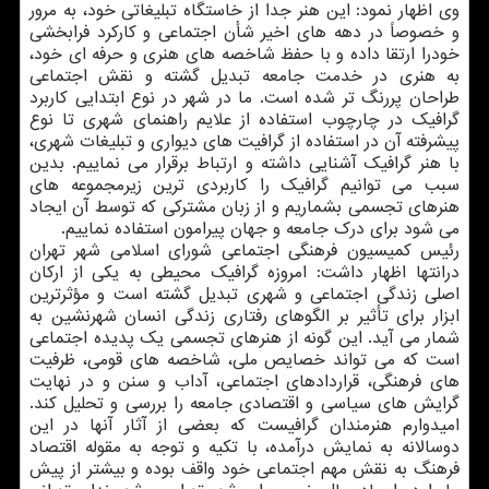
وی اظهار نمود: این هنر جدا از خاستگاه تبلیغاتی خود، به مرور
و خصوصاً در دهه های اخیر شأن اجتماعی و كاركرد فرابخشی
خودرا ارتقا داده و با حفظ شاخصه های هنری و حرفه ای خود،
به هنری در خدمت جامعه تبدیل گشته و نقش اجتماعی
طراحان پررنگ تر شده است. ما در شهر در نوع ابتدایی كاربرد
گرافیك در چارچوب استفاده از علایم راهنمای شهری تا نوع
پیشرفته آن در استفاده از گرافیت های دیواری و تبلیغات شهری،
با هنر گرافیك آشنایی داشته و ارتباط برقرار می نماییم. بدین
سبب می توانیم گرافیك را كاربردی ترین زیرمجموعه های
هنرهای تجسمی بشماریم و از زبان مشتركی كه توسط آن ایجاد
می شود برای درك جامعه و جهان پیرامون استفاده نماییم.
رئیس كمیسیون فرهنگی اجتماعی شورای اسلامی شهر تهران
درانتها اظهار داشت: امروزه گرافیك محیطی به یكی از اركان
اصلی زندگی اجتماعی و شهری تبدیل گشته است و مؤثرترین
ابزار برای تأثیر بر الگوهای رفتاری زندگی انسان شهرنشین به
شمار می آید. این گونه از هنرهای تجسمی یك پدیده اجتماعی
است كه می تواند خصایص ملی، شاخصه های قومی، ظرفیت
های فرهنگی، قراردادهای اجتماعی، آداب و سنن و در نهایت
گرایش های سیاسی و اقتصادی جامعه را بررسی و تحلیل كند.
امیدوارم هنرمندان گرافیست كه بعضی از آثار آنها در این
دوسالانه به نمایش درآمده، با تكیه و توجه به مقوله اقتصاد
فرهنگ به نقش مهم اجتماعی خود واقف بوده و بیشتر از پیش