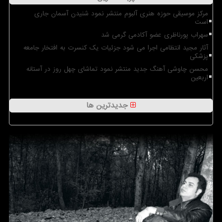
مرکز موسیقی حوزه هنری آلبوم منتشر نمود شنیدن آسمان جاری
است
سهراب پورناظری عضو آکادمی گرمی شد
آثار مجید انتظامی اجرا می شود جزئیات یک کنسرت به افتخار جامعه
پزشکی
محسن چاوشی آهنگ جدید منتشر نمود تماشای چهل روز در آستانه
اربعین
جدیدترین ها