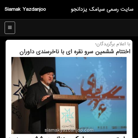
سایت رسمی سیامك یزدانجو
Siamak Yazdanjoo
منو
با اعلام برگزیدگان؛
اختتام ششمین سرو نقره ای با ناخرسندی داوران