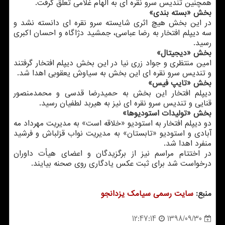
همچنین تندیس سرو نقره ای به الهام غلامی تعلق گرفت.
بخش «بسته بندی»
در این بخش هیچ اثری شایسته سرو نقره ای دانسته نشد و
سه دیپلم افتخار به رضا عباسی، جمشید دژاگاه و احسان اكبری
رسید.
بخش «دیجیتال»
امین منتظری و جواد زری نیا در این بخش دیپلم افتخار گرفتند
و تندیس سرو نقره ای این بخش به سیاوش یعقوبی اهدا شد.
بخش «تایپ فیس»
دیپلم افتخار این بخش به حمیدرضا قدسی و محمدمنصور
قنایی و تندیس سرو نقره ای نیز به هیربد لطفیان رسید.
بخش «تولیدات استودیوها»
دو دیپلم افتخار به استودیو «خلاقه است» به مدیریت مهرداد مه
آبادی و استودیو «تابستان» به مدیریت نواب قزلباش و فرشید
منفرد اهدا شد.
در اختتام مراسم نیز از برگزیدگان و اعضای هیأت داوران
درخواست شد برای ثبت عكس یادگاری روی صحنه بیایند.
منبع:
سایت رسمی سیامك یزدانجو
1398/09/30
12:47:14