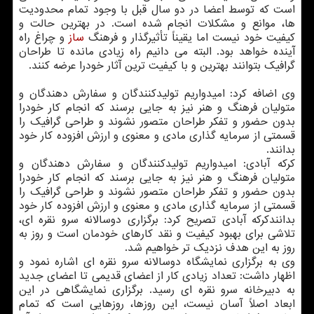
است كه توسط اعضا در دو سال قبل با وجود تمام محدودیت
ها، موانع و مشكلات انجام شده است. در بهترین حالت و
كیفیت خود نیست اما یقیناً تأثیرگذار و فرهنگ
ساز
و چراغ راه
آینده خواهد بود. البته می دانیم راه زیادی مانده تا طراحان
گرافیك بتوانند بهترین و با كیفیت ترین آثار خودرا عرضه كنند.
وی اضافه كرد: امیدواریم تولیدكنندگان و سفارش دهندگان و
متولیان فرهنگ و هنر نیز به جایی برسند كه انجام كار خودرا
بدون حضور و تفكر طراحان متصور نشوند و طراحی گرافیك را
قسمتی از سرمایه گذاری مادی و معنوی و ارزش افزوده كار خود
بدانند.
كركه آبادی: امیدواریم تولیدكنندگان و سفارش دهندگان و
متولیان فرهنگ و هنر نیز به جایی برسند كه انجام كار خودرا
بدون حضور و تفكر طراحان متصور نشوند و طراحی گرافیك را
قسمتی از سرمایه گذاری مادی و معنوی و ارزش افزوده كار خود
بدانندكركه آبادی تصریح كرد: برگزاری دوسالانه سرو نقره ای،
تلاشی برای بهبود كیفیت و نقد كارهای خودمان است و روز به
روز به این هدف نزدیك تر خواهیم شد.
وی به برگزاری نمایشگاه دوسالانه سرو نقره ای اشاره نمود و
اظهار داشت: تعداد زیادی كار از اعضای قدیمی تا اعضای جدید
به دبیرخانه سرو نقره ای رسید. برگزاری نمایشگاهی در این
ابعاد اصلاً آسان نیست، این روزها، روزهایی است كه تمام