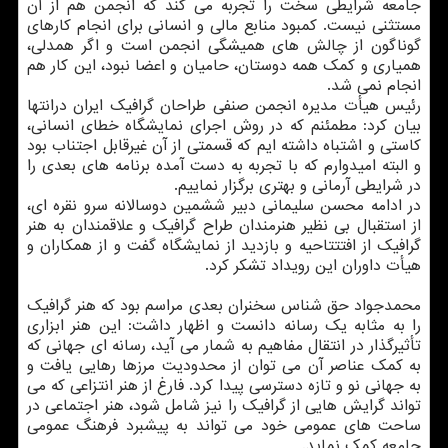
جامعه شرایطی سخت را تجربه می كند كه انجمن هم از آن
مستثنی نیست. كمبود منابع مالی و انسانی برای انجام كارهای
گوناگون از چالش های همیشگی انجمن است و اگر همدلی،
همیاری و كمك همه دوستان، حامیان و اعضا نبود، این كار هم
انجام نمی شد.
رئیس هیأت مدیره انجمن صنفی طراحان گرافیك ایران درانتها
بیان كرد: مطمئنم كه در روش اجرای نمایشگاه خطای انسانی،
كاستی و اشتباه داشته ایم كه قسمتی از آن غیرقابل اجتناب بود
و البته امیدوارم كه با تجربه به دست آمده برنامه های بعدی را
در شرایطی آرمانی و بهتری برگزار نماییم.
در ادامه محسن سلیمانی دبیر ششمین دوسالانه سرو نقره ای،
از استقبال بی نظیر هنرمندان طراح گرافیك و علاقمندان به هنر
گرافیك از افتتتاحیه و بازدید از نمایشگاه گفت و از همكاران و
هیأت داوران این رویداد تشكر كرد.
محمدجواد حق شناس سخنران بعدی مراسم بود كه هنر گرافیك
را به مثابه یك رسانه دانست و اظهار داشت: این هنر ابزاری
تأثیرگذار در انتقال مفاهیم به شمار می آید، رسانه ای جهانی كه
به كمك عناصر آن می توان از محدودیت مرزها رهایی یافت و
به جهانی نو و تازه دسترسی پیدا كرد. فارغ از هنر انتزاعی كه می
تواند گرایش هایی از گرافیك را نیز شامل شود، هنر اجتماعی در
ساحت های عمومی خود می تواند به پیشبرد فرهنگ عمومی
جامعه كمك نماید.