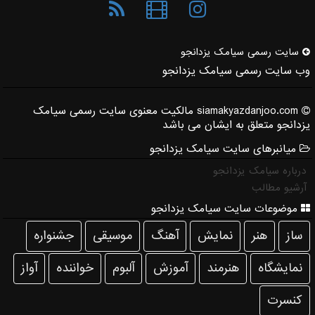
سایت رسمی سیامك یزدانجو
وب سایت رسمی سیامک یزدانجو
siamakyazdanjoo.com مالکیت معنوی سایت رسمی سیامک
یزدانجو متعلق به ایشان می باشد
میانبرهای سایت سیامک یزدانجو
درباره سیامک یزدانجو
آرشیو مطالب
موضوعات سایت سیامک یزدانجو
ساز
هنر
نمایش
آهنگ
موسیقی
جشنواره
نمایشگاه
هنرمند
آموزش
آلبوم
خواننده
آواز
كنسرت