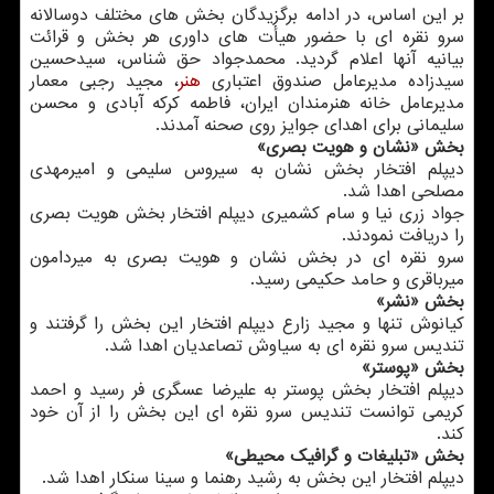
بر این اساس، در ادامه برگزیدگان بخش های مختلف دوسالانه
سرو نقره ای با حضور هیأت های داوری هر بخش و قرائت
بیانیه آنها اعلام گردید. محمدجواد حق شناس، سیدحسین
سیدزاده مدیرعامل صندوق اعتباری
هنر
، مجید رجبی معمار
مدیرعامل خانه هنرمندان ایران، فاطمه كركه آبادی و محسن
سلیمانی برای اهدای جوایز روی صحنه آمدند.
بخش «نشان و هویت بصری»
دیپلم افتخار بخش نشان به سیروس سلیمی و امیرمهدی
مصلحی اهدا شد.
جواد زری نیا و سام كشمیری دیپلم افتخار بخش هویت بصری
را دریافت نمودند.
سرو نقره ای در بخش نشان و هویت بصری به میردامون
میرباقری و حامد حكیمی رسید.
بخش «نشر»
كیانوش تنها و مجید زارع دیپلم افتخار این بخش را گرفتند و
تندیس سرو نقره ای به سیاوش تصاعدیان اهدا شد.
بخش «پوستر»
دیپلم افتخار بخش پوستر به علیرضا عسگری فر رسید و احمد
كریمی توانست تندیس سرو نقره ای این بخش را از آن خود
كند.
بخش «تبلیغات و گرافیك محیطی»
دیپلم افتخار این بخش به رشید رهنما و سینا سنكار اهدا شد.