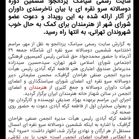
سایت رسمی سیامك یزدانجو: ششمین دوره
دوسالانه سرو نقره ای با بیان ناخرسندی داوران
از آثار ارائه شده به این رویداد و دعوت عضو
شورای شهر از هنرمندان برای كمك به حال خوب
شهروندان تهرانی، به انتها راه رسید.
به گزارش سایت رسمی سیامك یزدانجو به نقل از مهر، مراسم
اختتامیه ششمین دوسالانه سرو نقره ای شامگاه جمعه ۲۹
آذرماه با حضور محمدجواد حق شناس رئیس كمیسیون فرهنگی
اجتماعی شورای اسلامی شهر تهران، سیدحسین سیدزاده
مدیرعامل صندوق اعتباری هنر، فاطمه كركه آبادی رئیس هیأت
مدیره انجمن صنفی طراحان گرافیك، محسن سلیمانی دبیر
دوسالانه سرو نقره ای، اعضای شورای سیاستگذاری و اعضای
هیأت داوران دوسالانه و جمع كثیری از
هنرمندان
و اعضای
انجمن در سالن شهناز خانه هنرمندان ایران برگزار گردید.
اجرای این مراسم برعهده بهزاد صدیقی نویسنده و كارگردان بود
و بعنوان سخنران اول از فاطمه كركه آبادی دعوت به حضور روی
صحنه كرد.
فاطمه كركه آبادی رئیس هیأت مدیره انجمن صنفی طراحان
گرافیك با اشاره به اینكه ششمین دوسالانه سرو نقره ای امسال
مستقل از هر ارگان و نهادی برگزار شد، اظهار داشت: «سرو» آینه
و انعكاس فعالیت اعضای انجمن است؛ خوب یا بد، تلاشی