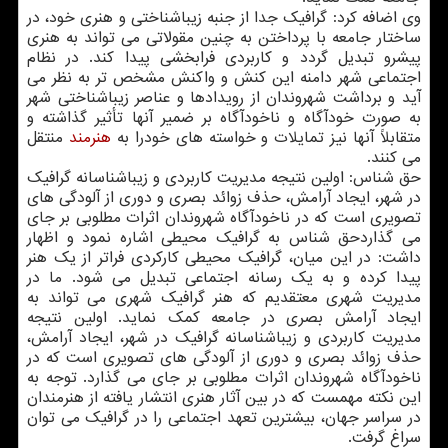
وی اضافه كرد: گرافیك جدا از جنبه زیباشناختی و هنری خود، در
ساختار جامعه با پرداختن به چنین مقولاتی می تواند به هنری
پیشرو تبدیل گردد و كاربردی فرابخشی پیدا كند. در نظام
اجتماعی شهر دامنه این كنش و واكنش مشخص تر به نظر می
آید و برداشت شهروندان از رویدادها و عناصر زیباشناختی شهر
به صورت خودآگاه و ناخودآگاه بر ضمیر آنها تأثیر گذاشته و
متقابلاً آنها نیز تمایلات و خواسته های خودرا به
هنرمند
منتقل
می كنند.
حق شناس: اولین نتیجه مدیریت كاربردی و زیباشناسانه گرافیك
در شهر، ایجاد آرامش، حذف زوائد بصری و دوری از آلودگی های
تصویری است كه در ناخودآگاه شهروندان اثرات مطلوبی بر جای
می گذاردحق شناس به گرافیك محیطی اشاره نمود و اظهار
داشت: در این میان، گرافیك محیطی كاركردی فراتر از یك هنر
پیدا كرده و به یك رسانه اجتماعی تبدیل می شود. ما در
مدیریت شهری معتقدیم كه هنر گرافیك شهری می تواند به
ایجاد آرامش بصری در جامعه كمك نماید. اولین نتیجه
مدیریت كاربردی و زیباشناسانه گرافیك در شهر، ایجاد آرامش،
حذف زوائد بصری و دوری از آلودگی های تصویری است كه در
ناخودآگاه شهروندان اثرات مطلوبی بر جای می گذارد. توجه به
این نكته مهمست كه در بین آثار هنری انتشار یافته از هنرمندان
در سراسر جهان، بیشترین تعهد اجتماعی را در گرافیك می توان
سراغ گرفت.