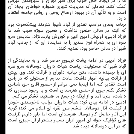
ما را در ایجاد حال خوب برای شهر تهران و شهروندان تهرانی
كمك كنند. تعاملی كه مدیریت شهری همواره خواهان ایجاد آن
است و به تأثیر آن در بهبود اوضاع روحی و روانی جامعه اعتقاد
دارد.
برنامه بعدی مراسم، تقدیر از قباد شیوا هنرمند پیشكسوت بود
كه البته در سالن حضور نداشت و همین سوژه سبب شد تا
فرزاد ادیبی، اونیش امین الهی و كوروش پارسانژاد، تندیس سرو
نقره ای به همراه لوح تقدیر را به نماینده ای كه از جانب قباد
شیوا در سالن حاضر بود، تقدیم كنند.
فرزاد ادیبی در ادامه پشت تریبون حاضر شد و به نمایندگی از
قباد شیوا كه مسئولیت ریاست هیأت داوران دوسالانه سرو نقره
ای را برعهده داشت، متن بیانیه داوران را قرائت كند. وی پیش
از قرائت بیانیه اظهار داشت: عادت ندارم از مسئولی كه در رأس
است تقدیر كنم اما اینجا نمی توانم از حضور آقای حق شناس
تشكر نكنم چون از جنس هنرمندان است و با وجود بیماری كه
داشت، اینجا آمد و از اینكه در جمع ما هستید، تشكر می كنم.
ادیبی در ادامه بیان كرد: هیأت داوران مراتب ناخرسندی خودرا
از كیفیت آثار دوسالانه ششم سرو نقره ای اعلام می كند؛ گرچه
این آثار حاصل كار دوساله هنرمندان است اما باور داریم ظرفیت
های گرافیك حرفه ای امروز ایران بسیار بیشتر از آن چیزی است
كه در این دوسالانه دیده شد.