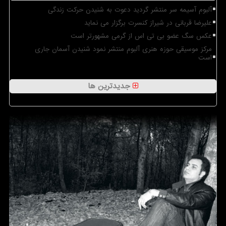
آلبوم آسیمه سر منتشر گردید دعوت به شنیدن حرکت زندگی
علیرضا قربانی در شیراز کنسرت برگزار می نماید
عکس سگ عضو بی تی اس از گرمی مشهورتر است
مرکز موسیقی حوزه هنری آلبوم منتشر نمود شنیدن آسمان جاری
است
جدیدترین ها