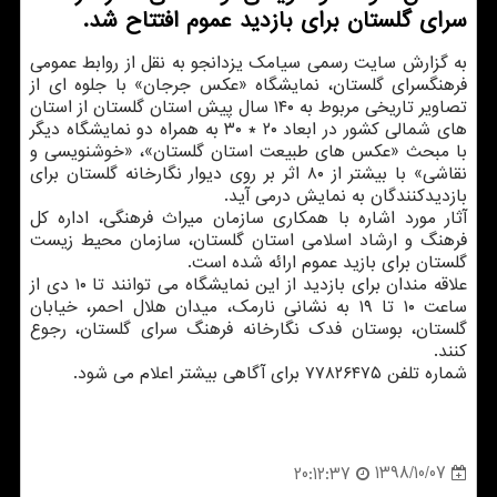
سرای گلستان برای بازدید عموم افتتاح شد.
به گزارش سایت رسمی سیامك یزدانجو به نقل از روابط عمومی
فرهنگسرای گلستان، نمایشگاه «عكس جرجان» با جلوه ای از
تصاویر تاریخی مربوط به ۱۴۰ سال پیش استان گلستان از استان
های شمالی كشور در ابعاد ۲۰ * ۳۰ به همراه دو نمایشگاه دیگر
با مبحث «عكس های طبیعت استان گلستان»، «خوشنویسی و
نقاشی» با بیشتر از ۸۰ اثر بر روی دیوار نگارخانه گلستان برای
بازدیدكنندگان به نمایش درمی آید.
آثار مورد اشاره با همكاری سازمان میراث فرهنگی، اداره كل
فرهنگ و ارشاد اسلامی استان گلستان، سازمان محیط زیست
گلستان برای بازید عموم ارائه شده است.
علاقه مندان برای بازدید از این نمایشگاه می توانند تا ۱۰ دی از
ساعت ۱۰ تا ۱۹ به نشانی نارمك، میدان هلال احمر، خیابان
گلستان، بوستان فدك نگارخانه فرهنگ سرای گلستان، رجوع
كنند.
شماره تلفن ۷۷۸۲۶۴۷۵ برای آگاهی بیشتر اعلام می شود.
1398/10/07
20:12:37