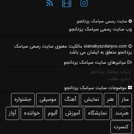
سایت رسمی سیامك یزدانجو
وب سایت رسمی سیامک یزدانجو
siamakyazdanjoo.com مالکیت معنوی سایت رسمی سیامک
یزدانجو متعلق به ایشان می باشد
میانبرهای سایت سیامک یزدانجو
درباره سیامک یزدانجو
آرشیو مطالب
موضوعات سایت سیامک یزدانجو
ساز
هنر
نمایش
آهنگ
موسیقی
جشنواره
هنرمند
نمایشگاه
آموزش
آلبوم
خواننده
آواز
كنسرت