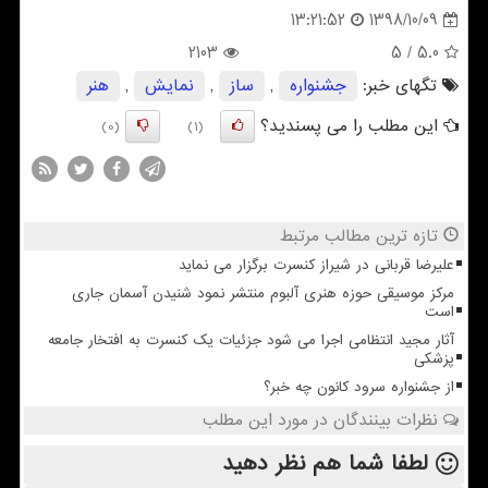
1398/10/09
13:21:52
2103
/ 5
5.0
تگهای خبر:
جشنواره
,
ساز
,
نمایش
,
هنر
این مطلب را می پسندید؟
(0)
(1)
تازه ترین مطالب مرتبط
علیرضا قربانی در شیراز کنسرت برگزار می نماید
مرکز موسیقی حوزه هنری آلبوم منتشر نمود شنیدن آسمان جاری
است
آثار مجید انتظامی اجرا می شود جزئیات یک کنسرت به افتخار جامعه
پزشکی
از جشنواره سرود کانون چه خبر؟
نظرات بینندگان در مورد این مطلب
لطفا شما هم
نظر دهید