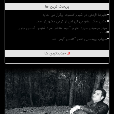
پربحث ترین ها
علیرضا قربانی در شیراز کنسرت برگزار می نماید
عکس سگ عضو بی تی اس از گرمی مشهورتر است
مرکز موسیقی حوزه هنری آلبوم منتشر نمود شنیدن آسمان جاری
است
سهراب پورناظری عضو آکادمی گرمی شد
جدیدترین ها