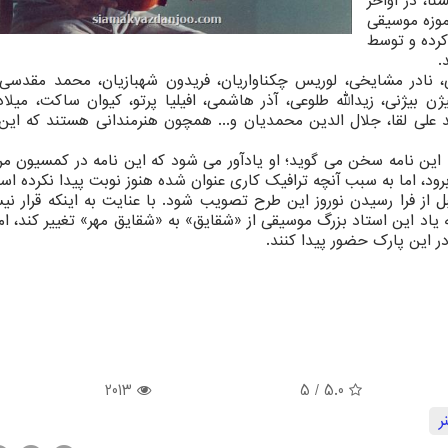
ا، در اواخر
موزه موسیقی
كرده و توسط
.
ی، نادر مشایخی، لوریس چكناواریان، فریدون شهبازیان، محمد مقدسی،
 بیژنی، زیدالله طلوعی، آذر هاشمی، افیلیا پرتو، كیوان ساكت، میلاد
 علی لقا، جلال الدین محمدیان و... همچون هنرمندانی هستند كه این ن
این نامه سخن می گوید؛ او یادآور می شود كه این نامه در كمسیون مرب
، اما به سبب آنچه ترافیك كاری عنوان شده هنوز نوبت پیدا نكرده اس
از فرا رسیدن نوروز این طرح تصویب شود. با عنایت به اینكه قرار نی
 یاد این استاد بزرگ موسیقی از «شقایق» به «شقایق مهر» تغییر كند، ام
در این پارك حضور پیدا كنند.
2013
/ 5
5.0
ر