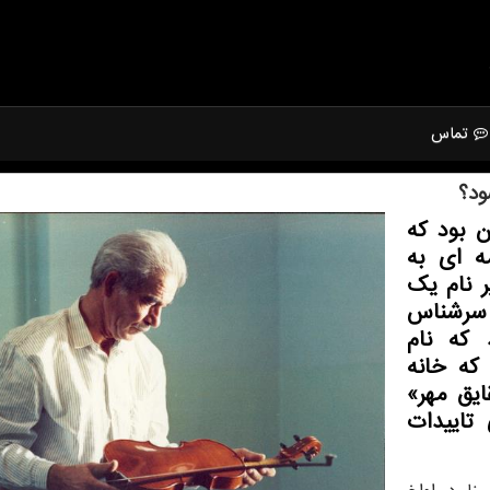
تماس
ود؟
 بود كه
ه ای به
ر نام یك
ه سرشناس
 كه نام
 كه خانه
یق مهر»
 تاییدات