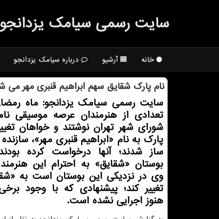
سایت رسمی سیامك یزدانجو
خانه
آرشیو
درباره سیامک یزدانجو
نام پارك شقایق سهم ابراهیم قنبری مهر می ش
سایت رسمی سیامك یزدانجو: ماه رمضان
تعدادی از هنرمندان عرصه موسیقی نام
شورای شهر تهران نوشتند و خواهان تغیی
پارك به نام «ابراهیم قنبری مهر»، سازند
ساز شدند؛ آنها درخواست كرده بودند
بوستان «شقایق» به احترام این هنرمند
وی در نزدیكی این بوستان است به «شقا
تغییر كند؛ پیشنهادی كه با وجود برخی
هنوز اجرایی نشده است.