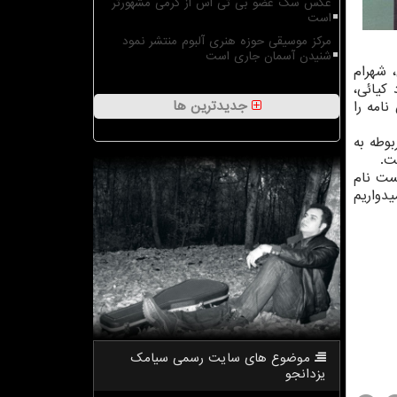
عکس سگ عضو بی تی اس از گرمی مشهورتر
است
مرکز موسیقی حوزه هنری آلبوم منتشر نمود
شنیدن آسمان جاری است
 شهرام
 كیائی،
جدیدترین ها
امه را
وطه به
ت.
ست نام
یدواریم
موضوع های سایت رسمی سیامك
یزدانجو