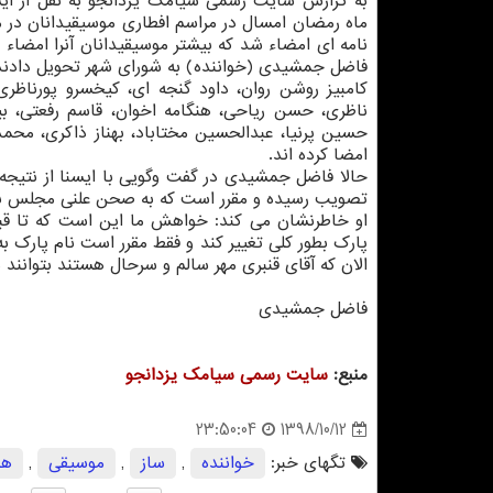
به گزارش سایت رسمی سیامك یزدانجو به نقل از ایسن
ماه رمضان امسال در مراسم افطاری موسیقیدانان در 
نامه ای امضاء شد كه بیشتر موسیقیدانان آنرا امضاء 
فاضل جمشیدی (خواننده) به شورای شهر تحویل دادند
كامبیز روشن روان، داود گنجه ای، كیخسرو پورناظر
ناظری، حسن ریاحی، هنگامه اخوان، قاسم رفعتی، بیژن
حسین پرنیا، عبدالحسین مختاباد، بهناز ذاكری، محمد
امضا كرده اند.
حالا فاضل جمشیدی در گفت وگویی با ایسنا از نتیجه 
تصویب رسیده و مقرر است كه به صحن علنی مجلس برود
او خاطرنشان می كند: خواهش ما این است كه تا قبل 
پارك بطور كلی تغییر كند و فقط مقرر است نام پارك به
الان كه آقای قنبری مهر سالم و سرحال هستند بتوانند 
فاضل جمشیدی
منبع:
سایت رسمی سیامك یزدانجو
1398/10/12
23:50:04
تگهای خبر:
خواننده
,
ساز
,
موسیقی
,
هن