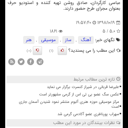
عباسی كارگردان، صادق روشن تهیه كننده و استودیو حرف
بعنوان مجرای طرح حضور دارند.
1398/10/19
19:57:40
1861
/ 5
5.0
تگهای خبر:
آهنگ
,
ساز
,
موسیقی
,
هنر
این مطلب را می پسندید؟
(0)
(1)
تازه ترین مطالب مرتبط
علیرضا قربانی در شیراز کنسرت برگزار می نماید
عکس سگ عضو بی تی اس از گرمی مشهورتر است
مرکز موسیقی حوزه هنری آلبوم منتشر نمود شنیدن آسمان جاری
است
سهراب پورناظری عضو آکادمی گرمی شد
نظرات بینندگان در مورد این مطلب