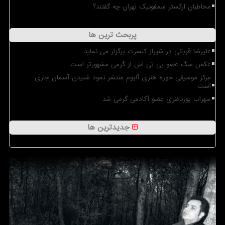
مخاطبان ارکستر سمفونیک تهران چه گفتند؟
پربحث ترین ها
علیرضا قربانی در شیراز کنسرت برگزار می نماید
عکس سگ عضو بی تی اس از گرمی مشهورتر است
مرکز موسیقی حوزه هنری آلبوم منتشر نمود شنیدن آسمان جاری
است
سهراب پورناظری عضو آکادمی گرمی شد
جدیدترین ها