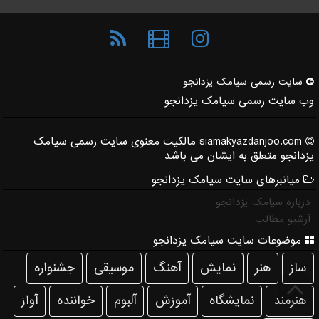
سایت رسمی سیامك یزدانجو
وب سایت رسمی سیامک یزدانجو
siamakyazdanjoo.com مالکیت معنوی سایت رسمی سیامک
یزدانجو متعلق به ایشان می باشد
میانبرهای سایت سیامک یزدانجو
درباره سیامک یزدانجو
آرشیو مطالب
موضوعات سایت سیامک یزدانجو
ساز
هنر
نمایش
آهنگ
موسیقی
جشنواره
هنرمند
نمایشگاه
آموزش
آلبوم
خواننده
آواز