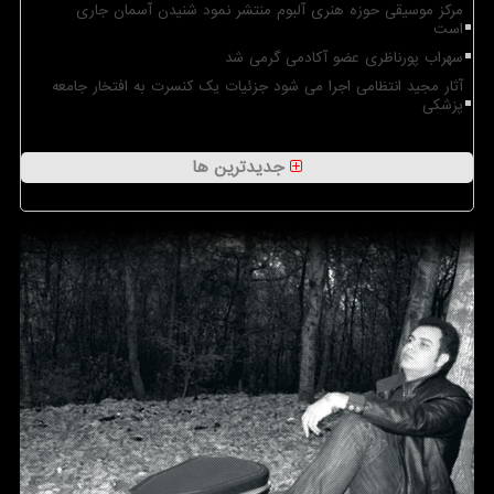
مرکز موسیقی حوزه هنری آلبوم منتشر نمود شنیدن آسمان جاری
است
سهراب پورناظری عضو آکادمی گرمی شد
آثار مجید انتظامی اجرا می شود جزئیات یک کنسرت به افتخار جامعه
پزشکی
جدیدترین ها