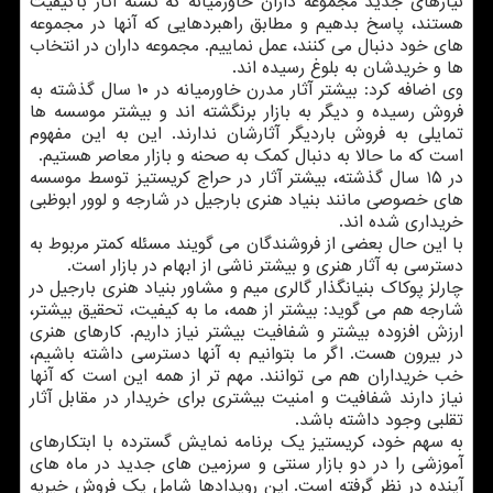
نیازهای جدید مجموعه داران خاورمیانه كه تشنه آثار باكیفیت
هستند، پاسخ بدهیم و مطابق راهبردهایی كه آنها در مجموعه
های خود دنبال می كنند، عمل نماییم. مجموعه داران در انتخاب
ها و خریدشان به بلوغ رسیده اند.
وی اضافه كرد: بیشتر آثار مدرن خاورمیانه در ۱۰ سال گذشته به
فروش رسیده و دیگر به بازار برنگشته اند و بیشتر موسسه ها
تمایلی به فروش باردیگر آثارشان ندارند. این به این مفهوم
است كه ما حالا به دنبال كمك به صحنه و بازار معاصر هستیم.
در ۱۵ سال گذشته، بیشتر آثار در حراج كریستیز توسط موسسه
های خصوصی مانند بنیاد هنری بارجیل در شارجه و لوور ابوظبی
خریداری شده اند.
با این حال بعضی از فروشندگان می گویند مسئله كمتر مربوط به
دسترسی به آثار هنری و بیشتر ناشی از ابهام در بازار است.
چارلز پوكاك بنیانگذار گالری میم و مشاور بنیاد هنری بارجیل در
شارجه هم می گوید: بیشتر از همه، ما به كیفیت، تحقیق بیشتر،
ارزش افزوده بیشتر و شفافیت بیشتر نیاز داریم. كارهای هنری
در بیرون هست. اگر ما بتوانیم به آنها دسترسی داشته باشیم،
خب خریداران هم می توانند. مهم تر از همه این است كه آنها
نیاز دارند شفافیت و امنیت بیشتری برای خریدار در مقابل آثار
تقلبی وجود داشته باشد.
به سهم خود، كریستیز یك برنامه نمایش گسترده با ابتكارهای
آموزشی را در دو بازار سنتی و سرزمین های جدید در ماه های
آینده در نظر گرفته است. این رویدادها شامل یك فروش خیریه