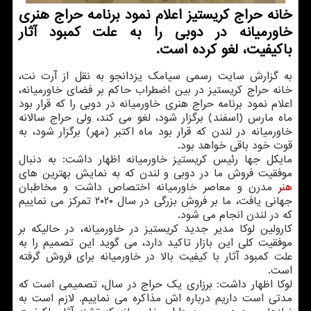
خانه حراج كریستیز اعلام نمود برنامه حراج هنری
خاورمیانه در دوبی را به علت كمبود آثار
باكیفیت، لغو كرده است.
به گزارش سایت رسمی سیامك یزدانجو به نقل از آرت نت،
خانه حراج كریستیز در بین اضطراب حاكم بر فضای خاورمیانه،
اعلام نمود برنامه حراج هنری خاورمیانه در دوبی را كه قرار بود
ماه مارس (اسفند) برگزار شود، لغو می كند، ولی حراج سالانه
خاورمیانه در لندن كه قرار بود ماه اكتبر (مهر) برگزار شود، به
قوت خود باقی خواهد بود.
مایكل جها رئیس كریستیز خاورمیانه اظهار داشت: به دنبال
موفقیت فروش ما در دوبی و لندن كه به نمایش بهترین های
هنر
مدرن و معاصر خاورمیانه اختصاص داشت و مخاطبان
جهانی یافت، ما بر فروش بزرگی در سال ۲۰۲۰ تمركز می نماییم
كه در لندن انجام می شود.
كارولین لوكا مدیر جدید كریستیز در خاورمیانه، در حالیكه بر
موفقیت كلی این بازار تاكید دارد، می گوید این تصمیم را به
علت كمبود آثار با كیفیت بالا در خاورمیانه برای فروش گرفته
است.
لوكا اظهار داشت: برزاری یك حراج در سال، تصمیمی است كه
مدتی است داریم درباره اش مذاكره می نماییم. لازم است به