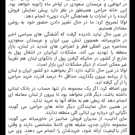
در ابوظبی و عربستان سعودی در اواخر ماه ژانویه خواهد بود.
این خانه حراجی همینطور در نظر دارد پیش نمایش فروش
آینده را در امارات با هماهنگی «آرت دوبی» انجام دهد.
لوكا تصریح كرد: ما در حال تغییر دادن حضور خود به روشی
معنادار هستیم.
در عین حال نباید نادیده گرفت كه آشفتگی های سیاسی اخیر
در خاورمیانه، همچون تنش بین ایران و عربستان سعودی،
محاصره بین المللی قطر و اعتراض های شدید در لبنان، بازار
منطقه را تهدید می كند. مشكلات ایرانیان در انتقال پول به
خارج از كشور، در حالیكه گرفتن پول از بانكهای لبنان هم تقریباً
غیر ممكن است، از دیگر مشكلات این بازار است.
لوكا در عین حال تاكید دارد: اگر بخواهید دو كشور ایران و لبنان
را از برنامه بیرون بگذارید، حداقل ۶۰ درصد قدرت خرید حراجی
را از آن گرفته اید.
وی اضافه كرد: اگر یك مجموعه دار تنها حساب در بانك لبنانی
داشته باشد، دیگر قادر نخواهد بود تا بیرون از لبنان معامله ای
انجام دهد كه ربطی هم به علاقه آنها به خرید ندارد.
در همین حال نمایندگان دیگر خانه های حراجی می گویند
نگرانی ای درباره بی ثباتی كلی منطقه ندارند.
مای ادلیب، از مدیران فروش ساتبیز در خاورمیانه می گوید:
مجموعه داران جدی، سلیقه های كاملاً مشخصی دارند و وقتی
آثار باكیفیت ارائه شود، خریدشان را انجام می دهند. وی می