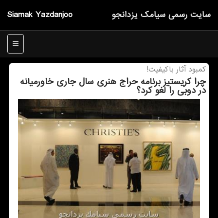
سایت رسمی سیامك یزدانجو
Siamak Yazdanjoo
منو
كمبود آثار باكیفیت!
چرا كریستیز برنامه حراج هنری سال جاری خاورمیانه
در دوبی را لغو كرد؟