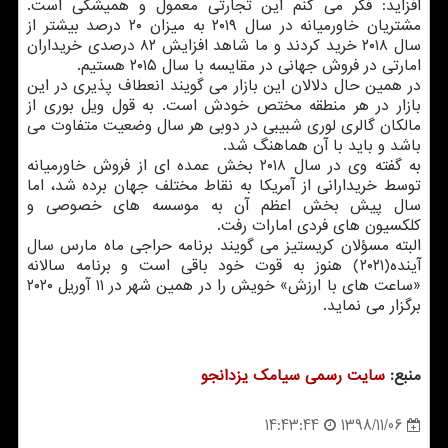
افزاید: فكر می كنم این تجارتی معمول و همیشگی است.
مشتریان خاورمیانه در سال ۲۰۱۹ به میزان ۲۰ درصد بیشتر از
سال ۲۰۱۸ خرید كردند و ما شاهد افزایش ۸۲ درصدی خریداران
امارتی در فروش جهانی در مقایسه با سال ۲۰۱۵ هستیم.
در همین حال دلالان این بازار می گویند انعطاف پذیری در این
بازار در هر منطقه مختص خودش است. به قول ویل بوری از
مالكان گالری لوری شبیبی در دوبی هر سال وضعیت متفاوت می
باشد و باید با آن هماهنگ شد.
به گفته وی در سال ۲۰۱۸ بخش عمده ای از فروش خاورمیانه
توسط خریدارانی از آمریكا به نقاط مختلف جهان برده شد، اما
سال پیش بخش اعظم آن به موسسه های خصوصی و
كلكسیون های فردی امارات رفت.
البته مسؤلان كریستیز می گویند برنامه حراجی ماه مارس سال
آینده(۲۰۲۱) هنوز به قوت خود باقی است و برنامه سالانه
«ساعت های با ارزش» خویش را در همین شهر در ۱۱ آوریل ۲۰۲۰
برگزار می نماید.
منبع:
سایت رسمی سیامك یزدانجو
1398/11/06
14:43:44