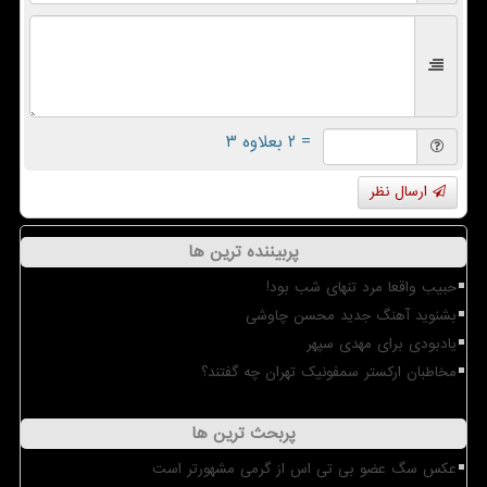
= ۲ بعلاوه ۳
ارسال نظر
پربیننده ترین ها
حبیب واقعا مرد تنهای شب بود!
بشنوید آهنگ جدید محسن چاوشی
یادبودی برای مهدی سپهر
مخاطبان ارکستر سمفونیک تهران چه گفتند؟
پربحث ترین ها
عکس سگ عضو بی تی اس از گرمی مشهورتر است