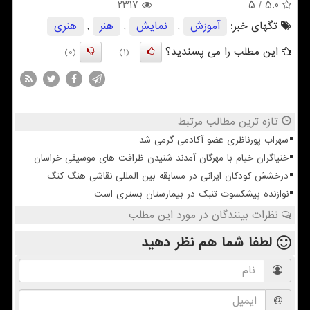
2317
/ 5
5.0
تگهای خبر:
آموزش
,
نمایش
,
هنر
,
هنری
این مطلب را می پسندید؟
(0)
(1)
تازه ترین مطالب مرتبط
سهراب پورناظری عضو آکادمی گرمی شد
خنیاگران خیام با مهرگان آمدند شنیدن ظرافت های موسیقی خراسان
درخشش کودکان ایرانی در مسابقه بین المللی نقاشی هنگ کنگ
نوازنده پیشکسوت تنبک در بیمارستان بستری است
نظرات بینندگان در مورد این مطلب
لطفا شما هم
نظر دهید