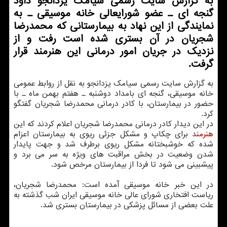
به گزارش سایت رسمی سیامك یزدانجو داود
گنجه ای ـ عضو شورایعالی خانه موسیقی ـ به
نمایندگی از این نهاد به بیمارستانی كه محمدرضا
شجریان در آن بستری شده است رفت و از
نزدیك در جریان امور درمانی این هنرمند قرار
گرفت.
به گزارش سایت رسمی سیامك یزدانجو به نقل از روابط عمومی
خانه موسیقی، گنجه ای بامداد دوشنبه ـ هفتم بهمن ماه ـ با
حضور در بیمارستان، با كادر درمانی محمدرضا شجریان گفتگو
كرد.
در این دیدار كادر درمانی محمدرضا شجریان اعلام كردند كه این
هنرمند
برای چكاپ و مشكل جزئی ریوی به بیمارستان اعزام
شده كه خوشبختانه مشكل ریوی برطرف شد و جهت پایدار
شدن وضعیت در بخش مراقبت های ویژه به سر می برد و
پیشبینی می شود تا فردا از بیمارستان مرخص شود.
در این خبر خانه موسیقی آمده است: محمدرضا شجریان،
ریاست افتخاری شورای عالی خانه موسیقی ایران شب گذشته به
علت بعضی از مسائل پزشكی در بیمارستان بستری شد.