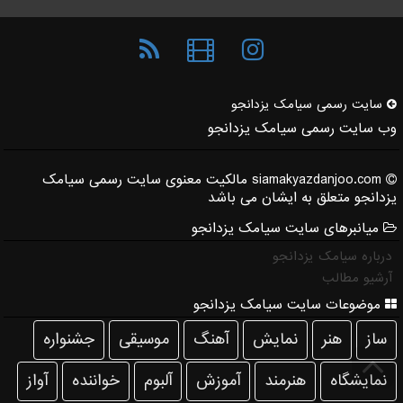
سایت رسمی سیامك یزدانجو
وب سایت رسمی سیامک یزدانجو
siamakyazdanjoo.com مالکیت معنوی سایت رسمی سیامک
یزدانجو متعلق به ایشان می باشد
میانبرهای سایت سیامک یزدانجو
درباره سیامک یزدانجو
آرشیو مطالب
موضوعات سایت سیامک یزدانجو
ساز
هنر
نمایش
آهنگ
موسیقی
جشنواره
نمایشگاه
هنرمند
آموزش
آلبوم
خواننده
آواز