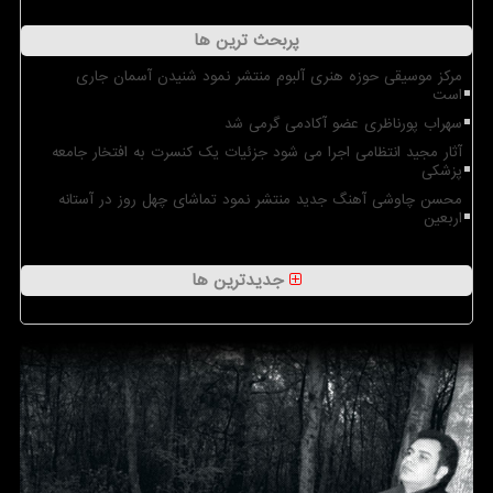
پربحث ترین ها
مرکز موسیقی حوزه هنری آلبوم منتشر نمود شنیدن آسمان جاری
است
سهراب پورناظری عضو آکادمی گرمی شد
آثار مجید انتظامی اجرا می شود جزئیات یک کنسرت به افتخار جامعه
پزشکی
محسن چاوشی آهنگ جدید منتشر نمود تماشای چهل روز در آستانه
اربعین
جدیدترین ها