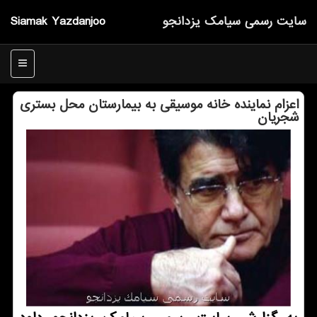
سایت رسمی سیامك یزدانجو
Siamak Yazdanjoo
منو
اعزام نماینده خانه موسیقی به بیمارستان محل بستری
شجریان