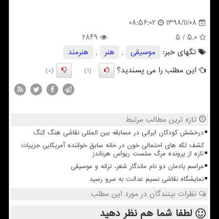
1398/11/08
08:56:02
2849
/ 5
5.0
تگهای خبر:
موسیقی
,
هنر
,
هنرمند
این مطلب را می پسندید؟
(0)
(1)
تازه ترین مطالب مرتبط
درخشش کودکان ایرانی در مسابقه بین المللی نقاشی هنگ کنگ
کشف لکه های احتمالی خون در خانه سابق خواننده آمریکایی جزییات
تازه از پرونده مرگ سلست ریواس هرناندز
مراسم یادمان دو نام ماندگار شعر، ترانه و موسیقی
نمایشگاه نقاشی نسیم عدالت به سرو رسید
نظرات بینندگان در مورد این مطلب
لطفا شما هم
نظر دهید