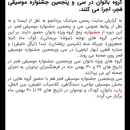
گروه بانوان در سی و پنجمین جشنواره موسیقی
فجر، اجرا می كنند.
به گزارش سایت رسمی سیامك یزدانجو به نقل از ایسنا و به
نقل از روابط عمومی سی و پنجمین جشنواره موسیقی فجر، در
این دوره از
جشنواره
، پنج گروه ویژه بانوان حضور دارند. بر این
اساس گروه های نوشه (نیوشا بریمانی)، كوك ماه (لیلا
جعفرپور)، چریكه سنه (شرمین زرفشان)، تیدا (ترگل خلیقی) و
ستاره قطبی (بهار ایلچی) در سی وپنجمین جشنواره موسیقی
فجر روی صحنه می روند.
گروه های ویژه بانوان سی وپنجمین جشنواره موسیقی فجر در
تاریخ های ۲۹ و ۳۰ بهمن ماه در فرهنگسرای نیاوران به اجرای
صحنه ای می پردازند.
سی وپنجمین جشنواره موسیقی فجر هم با حضور گروه هایی در
بخش موسیقی نواحی، دستگاهی، كلاسیك، تلفیقی، بین الملل،
پاپ
، بانوان، كودك و نوجوان در تاریخ های ۲۴ تا ۳۰ بهمن ماه
برگزار می گردد.