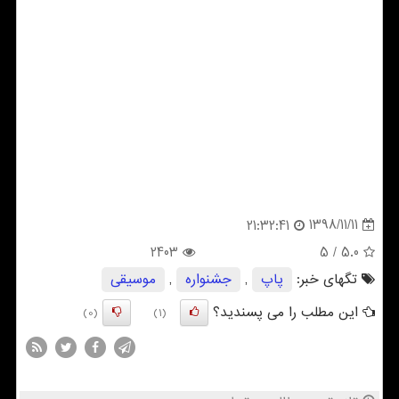
1398/11/11
21:32:41
2403
/ 5
5.0
تگهای خبر:
پاپ
,
جشنواره
,
موسیقی
این مطلب را می پسندید؟
(0)
(1)