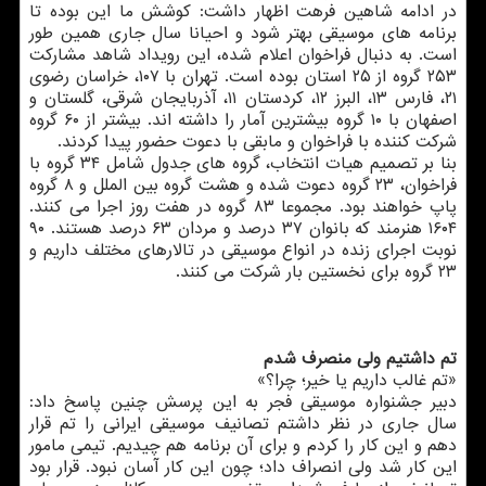
در ادامه شاهین فرهت اظهار داشت: كوشش ما این بوده تا
برنامه های موسیقی بهتر شود و احیانا سال جاری همین طور
است. به دنبال فراخوان اعلام شده، این رویداد شاهد مشاركت
۲۵۳ گروه از ۲۵ استان بوده است. تهران با ۱۰۷، خراسان رضوی
۲۱، فارس ۱۳، البرز ۱۲، كردستان ۱۱، آذربایجان شرقی، گلستان و
اصفهان با ۱۰ گروه بیشترین آمار را داشته اند. بیشتر از ۶۰ گروه
شركت كننده با فراخوان و مابقی با دعوت حضور پیدا كردند.
بنا بر تصمیم هیات انتخاب، گروه های جدول شامل ۳۴ گروه با
فراخوان، ۲۳ گروه دعوت شده و هشت گروه بین الملل و ۸ گروه
پاپ خواهند بود. مجموعا ۸۳ گروه در هفت روز اجرا می كنند.
۱۶۰۴ هنرمند كه بانوان ۳۷ درصد و مردان ۶۳ درصد هستند. ۹۰
نوبت اجرای زنده در انواع موسیقی در تالارهای مختلف داریم و
۲۳ گروه برای نخستین بار شركت می كنند.
تم داشتیم ولی منصرف شدم
«تم غالب داریم یا خیر؛ چرا؟»
دبیر جشنواره موسیقی فجر به این پرسش چنین پاسخ داد:
سال جاری در نظر داشتم تصانیف موسیقی ایرانی را تم قرار
دهم و این كار را كردم و برای آن برنامه هم چیدیم. تیمی مامور
این كار شد ولی انصراف داد؛ چون این كار آسان نبود. قرار بود