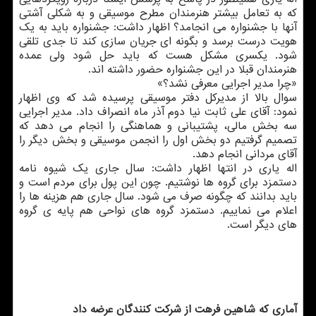
كه به تعامل بیشتر هنرمندان مطرح موسیقی و به شكلی آشتی
آنها با جشنواره می انجامد؟ اظهار داشت: جشنواره باید به یك
هویت درست برسد و بگونه ای جریان سازی كند تا جدی تلقی
شود. یكسری مشكل هست كه باید حل شود ولی عمده
هنرمندان قبلا در این جشنواره حضور داشته اند.
«چرا مدیر اجرایی معرفی نشد؟»
سوال بالا از مدیركل دفتر موسیقی پرسیده شد كه وی اظهار
نمود: آقای علی ثابت نیا دوم آذر ماه انصراف داد. مدیر اجرایی
سه بخش مالی، پشتیبانی و هماهنگی را انجام می دهد كه
تصمیم گرفتیم دو بخش اول را انجمن موسیقی و بخش دیگر را
آقای مردانی انجام دهد.
اله یاری در انتها اظهار داشت: سال جاری یك شیوه نامه
دستمزد برای گروه ها نوشتیم. چون این پول برای مردم است و
باید بدانند كه چگونه صرف می شود. سال جاری هم هزینه ها را
اعلام می نماییم. دستمزد گروه های نواحی هم پایه ی گروه
های دیگر است.
آماری كه شاهین فرهت از شركت كنندگان عرضه داد