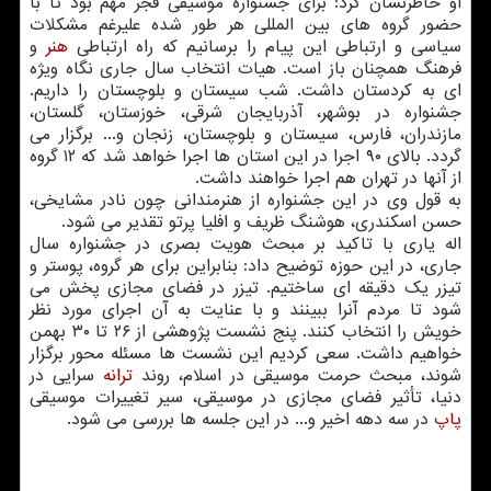
او خاطرنشان كرد: برای جشنواره موسیقی فجر مهم بود تا با
حضور گروه های بین المللی هر طور شده علیرغم مشكلات
سیاسی و ارتباطی این پیام را برسانیم كه راه ارتباطی
هنر
و
فرهنگ همچنان باز است. هیات انتخاب سال جاری نگاه ویژه
ای به كردستان داشت. شب سیستان و بلوچستان را داریم.
جشنواره در بوشهر، آذربایجان شرقی، خوزستان، گلستان،
مازندران، فارس، سیستان و بلوچستان، زنجان و... برگزار می
گردد. بالای ۹۰ اجرا در این استان ها اجرا خواهد شد كه ۱۲ گروه
از آنها در تهران هم اجرا خواهند داشت.
به قول وی در این جشنواره از هنرمندانی چون نادر مشایخی،
حسن اسكندری، هوشنگ ظریف و افلیا پرتو تقدیر می شود.
اله یاری با تاكید بر مبحث هویت بصری در جشنواره سال
جاری، در این حوزه توضیح داد: بنابراین برای هر گروه، پوستر و
تیزر یك دقیقه ای ساختیم. تیزر در فضای مجازی پخش می
شود تا مردم آنرا ببینند و با عنایت به آن اجرای مورد نظر
خویش را انتخاب كنند. پنج نشست پژوهشی از ۲۶ تا ۳۰ بهمن
خواهیم داشت. سعی كردیم این نشست ها مسئله محور برگزار
شوند، مبحث حرمت موسیقی در اسلام، روند
ترانه
سرایی در
دنیا، تأثیر فضای مجازی در موسیقی، سیر تغییرات موسیقی
پاپ
در سه دهه اخیر و... در این جلسه ها بررسی می شود.