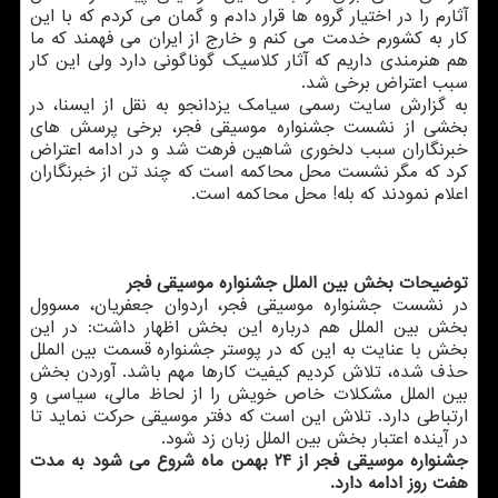
آثارم را در اختیار گروه ها قرار دادم و گمان می كردم كه با این
كار به كشورم خدمت می كنم و خارج از ایران می فهمند كه ما
هم هنرمندی داریم كه آثار كلاسیك گوناگونی دارد ولی این كار
سبب اعتراض برخی شد.
به گزارش سایت رسمی سیامك یزدانجو به نقل از ایسنا، در
بخشی از نشست جشنواره موسیقی فجر، برخی پرسش های
خبرنگاران سبب دلخوری شاهین فرهت شد و در ادامه اعتراض
كرد كه مگر نشست محل محاكمه است كه چند تن از خبرنگاران
اعلام نمودند كه بله! محل محاكمه است.
توضیحات بخش بین الملل جشنواره موسیقی فجر
در نشست جشنواره موسیقی فجر، اردوان جعفریان، مسوول
بخش بین الملل هم درباره این بخش اظهار داشت: در این
بخش با عنایت به این كه در پوستر جشنواره قسمت بین الملل
حذف شده، تلاش كردیم كیفیت كارها مهم باشد. آوردن بخش
بین الملل مشكلات خاص خویش را از لحاظ مالی، سیاسی و
ارتباطی دارد. تلاش این است كه دفتر موسیقی حركت نماید تا
در آینده اعتبار بخش بین الملل زبان زد شود.
جشنواره موسیقی فجر از ۲۴ بهمن ماه شروع می شود به مدت
هفت روز ادامه دارد.