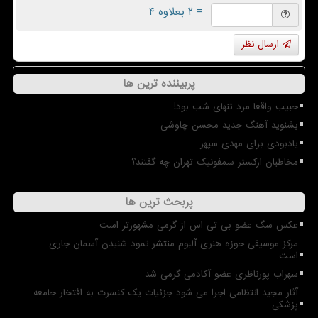
= ۲ بعلاوه ۴
ارسال نظر
پربیننده ترین ها
حبیب واقعا مرد تنهای شب بود!
بشنوید آهنگ جدید محسن چاوشی
یادبودی برای مهدی سپهر
مخاطبان ارکستر سمفونیک تهران چه گفتند؟
پربحث ترین ها
عکس سگ عضو بی تی اس از گرمی مشهورتر است
مرکز موسیقی حوزه هنری آلبوم منتشر نمود شنیدن آسمان جاری
است
سهراب پورناظری عضو آکادمی گرمی شد
آثار مجید انتظامی اجرا می شود جزئیات یک کنسرت به افتخار جامعه
پزشکی