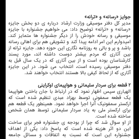
جوایز «رسانه» و «ترانه»
مدیر كل دفتر موسیقی وزارت ارشاد درباره ی دو بخش جایزه
«رسانه» و «ترانه» توضیح داد: می خواهیم جشنواره با جایزه
موسیقی و رسانه خودش را از دیگر جشنواره ها متمایز كند.
امیدوارم این امر ادامه پیدا كند و تشویقی هم برای اهالی رسانه
باشد و پر و بالی به روزنامه نگاری این حوزه دهد. جایزه ترانه از
بین آثاری كه مردم بیشتر دوست داشته اند، مورد پسند
كارشناسان بوده است و از بین آثاری كه در یك سال قبل به
دفتر موسیقی رسیده است، انتخاب می شود. در این جایزه
آثاری كه از لحاظ كیفی بالا هستند انتخاب خواهند شد.
۲ قطعه برای سردار سلیمانی و هواپیمای اوكراینی
الهیاری سپس اظهار نمود كه در ارتباط با جان باختن هواپیما
یك قطعه سمفونی توسط بهزاد عبدی تنظیم شده است كه
اركستر سمفونیك آنرا اجرا خواهد نمود. همینطور یك قطعه هم
برای اركستر ملی به یاد سردار سلیمانی توسط همان شخص
ساخته شده است.
از او سوال شد كه چرا از بودجه ی جشنواره فجر برای ساخت
این دو اثر هزینه شده است كه پاسخ داد: یكی از اهداف
جشنواره این است كه نسبت به اتفاقات و مسائل جامعه