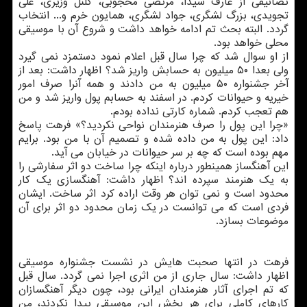
تصانیفی از عارف شیدا، مرتضی محجوبی، كلنل وزیری، علی
تجویدی، بزرگ لشگری، جواد لشگری، همایون خرم و... انتخاب
گردد. البته بحث تم ادامه خواهد داشت و شروع آن با موسیقی
محلی خواهد بود.
از او سوال شد كه چرا سال قبل اعلام نمود دستمزد نمی گیرد
ولی بعدا ۵۰ میلیون به حسابش واریز شد؟ اظهار داشت: بعد از
آخر جشنواره ۵۰ میلیون به من دادند و همه آنرا صرف امور
خیریه و حیوانات كردم. در اسفند به حسابم پول واریز شد و من
هم تعجب كردم. شماره كارتی نداده بودم.
«چرا این پول را صرف هنرمندان نواحی نكردید؟» فرهت پاسخ
داد: این پول به من داده شده و تصمیم آن با من بود. برایم
مهم بوده است كه چه بر سر حیوانات در خیابان می آید.
این آهنگساز همینطور درباره اینكه چرا ساخت دو اثر سفارشی را
به یك هنرمند سپرده اند؟ اظهار داشت: آهنگسازی یك كار
محدود است و نمی توان هر وقت اراده كرد اثر ساخت. ایشان
فردی است كه می توانست در یك زمان محدود دو اثر برای آن
موضوعات بسازد.
فرهت در انتها صحبت هایش در نشست جشنواره موسیقی
اظهار داشت: سال جاری از من اثری اجرا نمی گردد. سال قبل
كه تم اجرای آثار هنرمندان ایرانی بود، چون دیگر آهنگسازان
كارهای كاملی برای هر بخش این موسیقی پیدا نكردند، من