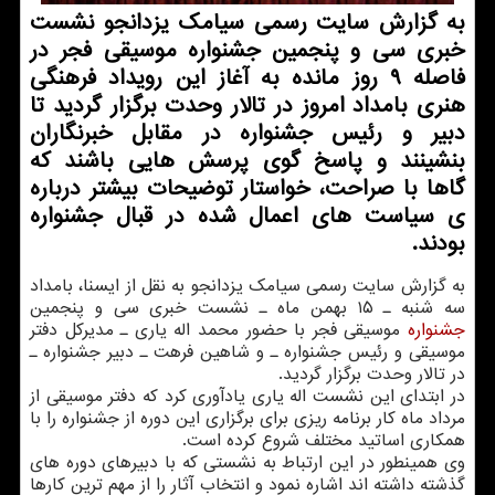
به گزارش سایت رسمی سیامك یزدانجو نشست
خبری سی و پنجمین جشنواره موسیقی فجر در
فاصله ۹ روز مانده به آغاز این رویداد فرهنگی
هنری بامداد امروز در تالار وحدت برگزار گردید تا
دبیر و رئیس جشنواره در مقابل خبرنگاران
بنشینند و پاسخ گوی پرسش هایی باشند كه
گاها با صراحت، خواستار توضیحات بیشتر درباره
ی سیاست های اعمال شده در قبال جشنواره
بودند.
به گزارش سایت رسمی سیامك یزدانجو به نقل از ایسنا، بامداد
سه شنبه ـ ۱۵ بهمن ماه ـ نشست خبری سی و پنجمین
جشنواره
موسیقی فجر با حضور محمد اله یاری ـ مدیركل دفتر
موسیقی و رئیس جشنواره ـ و شاهین فرهت ـ دبیر جشنواره ـ
در تالار وحدت برگزار گردید.
در ابتدای این نشست اله یاری یادآوری كرد كه دفتر موسیقی از
مرداد ماه كار برنامه ریزی برای برگزاری این دوره از جشنواره را با
همكاری اساتید مختلف شروع كرده است.
وی همینطور در این ارتباط به نشستی كه با دبیرهای دوره های
گذشته داشته اند اشاره نمود و انتخاب آثار را از مهم ترین كارها