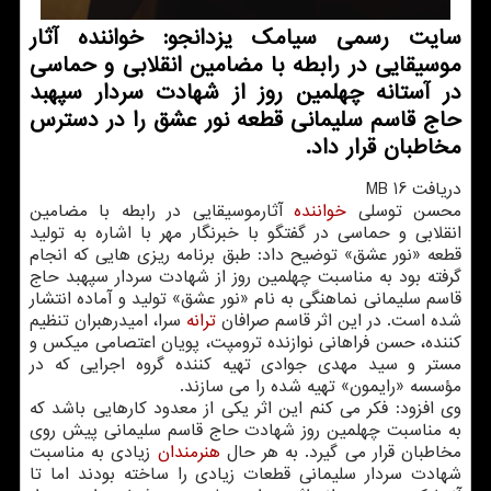
سایت رسمی سیامك یزدانجو: خواننده آثار
موسیقایی در رابطه با مضامین انقلابی و حماسی
در آستانه چهلمین روز از شهادت سردار سپهبد
حاج قاسم سلیمانی قطعه نور عشق را در دسترس
مخاطبان قرار داد.
دریافت 16 MB
محسن توسلی
خواننده
آثارموسیقایی در رابطه با مضامین
انقلابی و حماسی در گفتگو با خبرنگار مهر با اشاره به تولید
قطعه «نور عشق» توضیح داد: طبق برنامه ریزی هایی كه انجام
گرفته بود به مناسبت چهلمین روز از شهادت سردار سپهبد حاج
قاسم سلیمانی نماهنگی به نام «نور عشق» تولید و آماده انتشار
شده است. در این اثر قاسم صرافان
ترانه
سرا، امیدرهبران تنظیم
كننده، حسن فراهانی نوازنده ترومپت، پویان اعتصامی میكس و
مستر و سید مهدی جوادی تهیه كننده گروه اجرایی كه در
مؤسسه «رایمون» تهیه شده را می سازند.
وی افزود: فكر می كنم این اثر یكی از معدود كارهایی باشد كه
به مناسبت چهلمین روز شهادت حاج قاسم سلیمانی پیش روی
مخاطبان قرار می گیرد. به هر حال
هنرمندان
زیادی به مناسبت
شهادت سردار سلیمانی قطعات زیادی را ساخته بودند اما تا