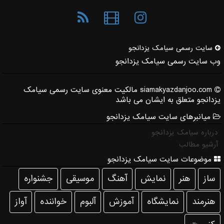
سایت رسمی سیامك یزدانجو
وب سایت رسمی سیامک یزدانجو
siamakyazdanjoo.com مالکیت معنوی سایت رسمی سیامک
یزدانجو متعلق به ایشان می باشد
میانبرهای سایت سیامک یزدانجو
درباره سیامک یزدانجو
آرشیو مطالب
موضوعات سایت سیامک یزدانجو
ساز
هنر
نمایش
آهنگ
موسیقی
جشنواره
هنرمند
نمایشگاه
آموزش
آلبوم
خواننده
آواز