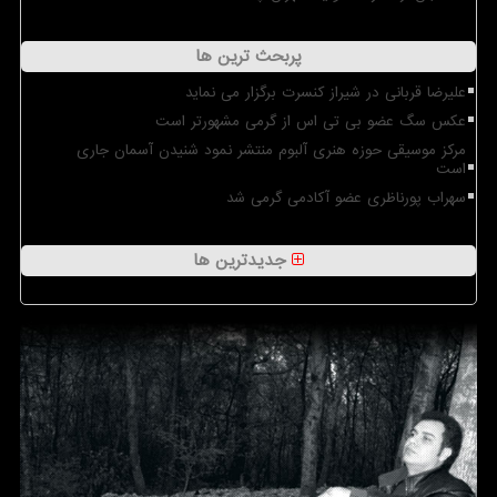
پربحث ترین ها
علیرضا قربانی در شیراز کنسرت برگزار می نماید
عکس سگ عضو بی تی اس از گرمی مشهورتر است
مرکز موسیقی حوزه هنری آلبوم منتشر نمود شنیدن آسمان جاری
است
سهراب پورناظری عضو آکادمی گرمی شد
جدیدترین ها