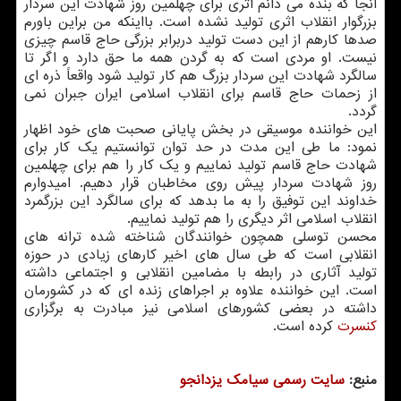
آنجا كه بنده می دانم اثری برای چهلمین روز شهادت این سردار
بزرگوار انقلاب اثری تولید نشده است. بااینكه من براین باورم
صدها كارهم از این دست تولید دربرابر بزرگی حاج قاسم چیزی
نیست. او مردی است كه به گردن همه ما حق دارد و اگر تا
سالگرد شهادت این سردار بزرگ هم كار تولید شود واقعاً ذره ای
از زحمات حاج قاسم برای انقلاب اسلامی ایران جبران نمی
گردد.
این خواننده موسیقی در بخش پایانی صحبت های خود اظهار
نمود: ما طی این مدت در حد توان توانستیم یك كار برای
شهادت حاج قاسم تولید نماییم و یك كار را هم برای چهلمین
روز شهادت سردار پیش روی مخاطبان قرار دهیم. امیدوارم
خداوند این توفیق را به ما بدهد كه برای سالگرد این بزرگمرد
انقلاب اسلامی اثر دیگری را هم تولید نماییم.
محسن توسلی همچون خوانندگان شناخته شده ترانه های
انقلابی است كه طی سال های اخیر كارهای زیادی در حوزه
تولید آثاری در رابطه با مضامین انقلابی و اجتماعی داشته
است. این خواننده علاوه بر اجراهای زنده ای كه در كشورمان
داشته در بعضی كشورهای اسلامی نیز مبادرت به برگزاری
كنسرت
كرده است.
منبع:
سایت رسمی سیامك یزدانجو