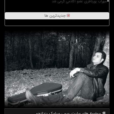
سهراب پورناظری عضو آکادمی گرمی شد
جدیدترین ها
موضوع های سایت رسمی سیامك یزدانجو