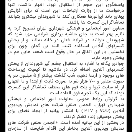
پاسخگوی این حجم از استقبال نبود، اظهار داشت: تنها
درخواست ما از وزارت ارتباطات این است كه برای افزایش
پهنای باند اپراتورها همكاری كنند تا شهروندان بیشتری بتوانند
تماشاگر این كنسرت ها باشند.
معاون امور اجتماعی و فرهنگی شهرداری تهران تصریح كرد: به
نظرم بهتر است به جای حاشیه پردازی شرایطی مهیا شود كه
شهروندان بتوانند در شرایط فعلی در خانه بمانند و از پخش
كنسرتهای آنلاین استفاده كنند، البته بی گمان چون برای
نخستین بار این اتفاق در حال وقوع است ضعف هایی هم در
پخش وجود دارد.
جوادی یگانه با اشاره به استقبال چشم گیر شهروندان از پخش
كنسرتهای آنلاین اضافه كرد: در تلاشیم تا كیفیت زیرساخت
های موجود را ارتقا دهیم، شب گذشته بیشتر از ۵ میلیون نفر به
صورت متغیر و ۷۰۰ هزار نفر به صورت ثابت از ابتدا و تا انتهای
از راه سایت تیوا و پلت فرم های مختلف تماشاگر این كنسرت
بودند كه این یك تجربه فوق العاده است.
به گزارش روابط عمومی معاونت امور اجتماعی و فرهنگی
شهرداری تهران، انجمن صنفی شركت های نمایش ویدیوی
آنلاین (VOD و IPTV) با انتشار بیانیه از ایجاد فضای برای
پخش موسیقی زنده تشكر كردند.
در بخشی از این بیانیه آمده است: «انجمن صنفی شركت های
نمایش ویدیوی آنلاین بخاطر این اقدام شایسته از سازمان