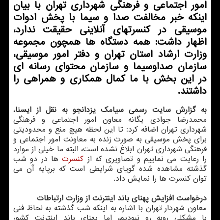
امور اجتماعی و فرهنگی شهرداری تهران با بیان
اینكه خبر مخالفت صدا و سیما با پخش ادوات
موسیقی در كنسرتهای آنلاینی حقیقت ندارد،
اظهار داشت: همه دستگاه ها همچون مجموعه
وزارت ارشاد استان تهران و دفتر امور موسیقی،
سازمان صداوسیما و سازمان محتوای رسانه ای
در این بخش با ما كمال همكاری و همراهی را
داشتند.
به گزارش سایت رسمی سیامك یزدانجو به نقل از ایسنا
،
محمدرضا جوادی یگانه معاون امور اجتماعی و فرهنگی
شهرداری تهران اضافه كرد: تا این لحظه هیچ منع و محدودیتی
برای پخش موسیقی به صورت زنده به معاونت امور اجتماعی و
فرهنگی شهرداری تهران ابلاغ نشده است، البته ما خیلی از موارد
را رعایت می نماییم و تصاویری كه از
كنسرت
ها در دو شب
گذشته مشاهده شده گویای شرایطی است كه برپایه آن می
توان كنسرت ها را نمایش داد.
درخواست افزایش پهنای باند اینترنت از وزارت ارتباطات
معاون شهردار تهران با اشاره به اینكه شب گذشته به لحاظ فنی
با مشكلی روبه رو نبودیم، اما پهنای باند اینترنت كشور