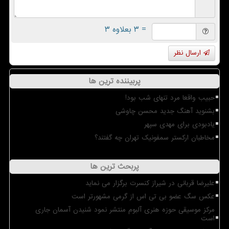
= ۳ بعلاوه ۳
ارسال نظر
پربیننده ترین ها
حبیب واقعا مرد تنهای شب بود!
بشنوید آهنگ جدید محسن چاوشی
یادبودی برای مهدی سپهر
مخاطبان ارکستر سمفونیک تهران چه گفتند؟
پربحث ترین ها
علیرضا قربانی در شیراز کنسرت برگزار می نماید
عکس سگ عضو بی تی اس از گرمی مشهورتر است
مرکز موسیقی حوزه هنری آلبوم منتشر نمود شنیدن آسمان جاری
است