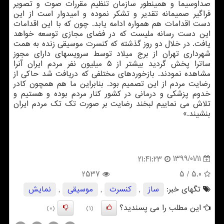
صداوسیما و همینطور سازمان تنظیم مقررات صوت و تصویر
فراگیر صمیمانه تقدیر و تشكر نموده و امیدوار است از این
دست اقدامات هم همواره ادامه یابد. چون كه با این اقدامات
این دست رسانه ملیست كه در فضای مجازی توسعه خواهد
یافت. در خلال دو روز گذشته كه كنسرت موسیقی زنده به همت
شهرداری تهران از برج میلاد توسط سرویسهای دارای مجوز
ساترا پخش گردید بیشتر از ۵ میلیون نفر مردم ایران آنرا
مشاهده نمودند. بازخوردهای مختلفی كه دریافت شد حاكی از
رضایت مردم از این تصمیم بود. بنابراین ما هم همچون كادر
خدوم پزشكی و درمانی در كشور كنار مردم بوده و هستیم و
تلاش می نماییم لبخند رضایت بر صورت تك تك مردم ایران
بنشیند.»
1399/01/11
21:41:23
2537
/ 5
5.0
تگهای خبر:
ساز
,
كنسرت
,
موسیقی
,
نمایش
این مطلب را می پسندید؟
(0)
(1)