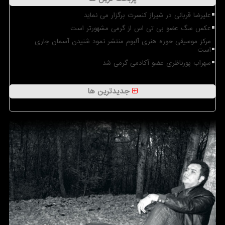
علیرضا قربانی در شیراز کنسرت برگزار می نماید
عکس سگ عضو بی تی اس از گرمی مشهورتر است
مرکز موسیقی حوزه هنری آلبوم منتشر نمود شنیدن آسمان جاری
است
سهراب پورناظری عضو آکادمی گرمی شد
جدیدترین ها