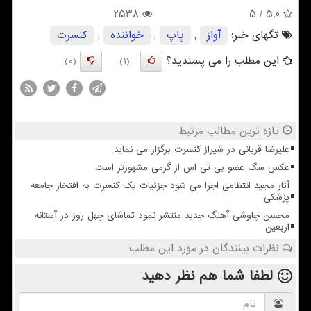
2538
/ 5
5.0
تگهای خبر:
آواز
,
پاپ
,
خواننده
,
كنسرت
این مطلب را می پسندید؟
(0)
(1)
تازه ترین مطالب مرتبط
علیرضا قربانی در شیراز کنسرت برگزار می نماید
عکس سگ عضو بی تی اس از گرمی مشهورتر است
آثار مجید انتظامی اجرا می شود جزئیات یک کنسرت به افتخار جامعه
پزشکی
محسن چاوشی آهنگ جدید منتشر نمود تماشای چهل روز در آستانه
اربعین
نظرات بینندگان در مورد این مطلب
لطفا شما هم
نظر دهید