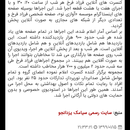
كنسرت های آنلاینِ فرزاد فرخ هر شب از ساعت ۲۰: ۳۰ و با
اجرای هفت یا هشت قطعه اجرا شد. این اجراها بوسیله صفحه
های اینستاگرامِ موسسه «آوازی نو»، صفحه شخصی فرزاد فرخ و
تعدادی دیگر از شبكه های مجازی به صورت آنلاین پخش
گردید.
بر اساس آمار اعلام شده، این اجراها در تمام صفحه های یاد
شده هر شب حدود ۹۰۰ هزار بازدیدكننده داشته است. این
بازدیدها هم شاملِ بازدیدهای آنلاین و هم شامل بازدیدهای
آفلاین است. هر شب و بعد از پخش آنلاینِ هر اجرا، ویدیوی آن
شب روی صفحه ها بارگذاری می شد تا مخاطبان بتوانند اجرا را
به صورت آفلاین هم ببینند. در مجموع اجراهای فرزاد فرخ طی
سه شب، حدود ۲ میلیون و ۷۰۰ هزار مخاطب داشته است.
مجموعه برگزار كننده كنسرت اعلام نموده اعضای گروه و تمام
عوامل شامل صدابردار، نورپرداز، تداركات حدود ۲۵ نفر بود. این
افراد با رعایت تمام نكات و اصول بهداشتی به محل اجرا می
آمدند. همین طور این اجراها در استودیوی خصوصی و بدون
حمایت های دولتی یا اُرگانی اجرا شد.
منبع:
سایت رسمی سیامك یزدانجو
1399/01/15
21:33:21