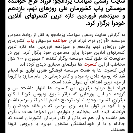
سایت رسمی سیامك یزدانجو: فرزاد فرخ خواننده
موسیقی پاپ كشورمان طی روزهای نهم، یازدهم
و سیزدهم فروردین تازه ترین كنسرتهای آنلاین
خودرا برگزار كرد.
به گزارش سایت رسمی سیامك یزدانجو به نقل از روابط عمومی
موسسه «آوازی نو»، فرزاد فرخ
خواننده
موسیقی
پاپ
كشورمان
طی روزهای نهم، یازدهم و سیزدهم فروردین ماه تازه ترین
كنسرتهای آنلاین خودرا برای مخاطبان خود برگزار كرد. این در
حالیست كه طبق گفته موسسه برگزار كننده، ۲ میلیون و ۷۰۰ هزار
مخاطب از این
كنسرت
ها درفضای مجازی دیدن كرده اند.
این كنسرت ها به همت موسسه فرهنگی هنری آوازی نو انجام
شد كه روحیه دادن به مردم و كادر درمانی در ایام مبارزه با كرونا
از مهم ترین اهداف آن عنوان شده است.
فرزاد فرخ درباره برگزاری این كنسرت ها اظهار داشت: من و
گروهم در این روزهایی كه براثر شیوع ویروس كرونا امكان
برگزاری كنسرت وجود ندارد، ترجیح دادیم تا در كنار مردم باشیم
و با آنچه در توان داریم برای مردمی كه در خانه خودشان را
قرنطینه كرده اند، بخوانیم و بنوازیم. این اجراها هدف دیگری
هم داشت و آن هم قدردانی از كادر درمانیِ كشورمان است كه
جانانه و با از خودگذشتگی مشغول مبارزه با ویروس كرونا
هستند.