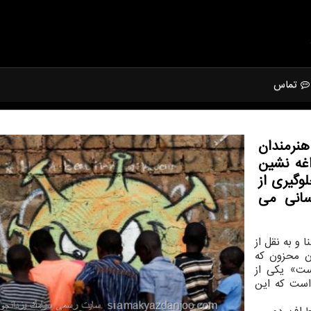
تماس
نرمندان
اغه نشین
وگیری از
سانی می
و به نقل از
ن محزون که
ست» یکی از
 است که این