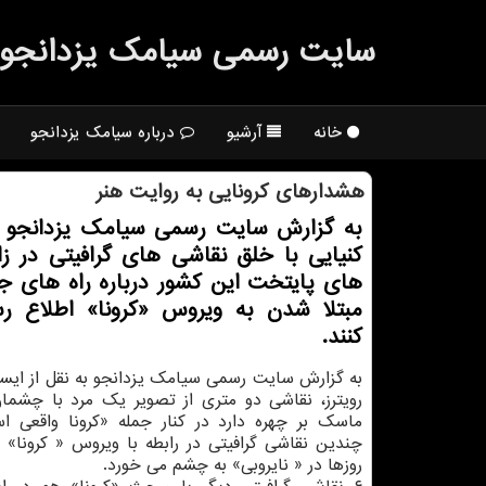
سایت رسمی سیامك یزدانجو
خانه
آرشیو
درباره سیامک یزدانجو
هشدارهای كرونایی به روایت هنر
به گزارش سایت رسمی سیامك یزدانجو ه
كنیایی با خلق نقاشی های گرافیتی در ز
های پایتخت این كشور درباره راه های جل
مبتلا شدن به ویروس «كرونا» اطلاع ر
كنند.
به گزارش سایت رسمی سیامک یزدانجو به نقل از ایسنا 
رویترز، نقاشی دو متری از تصویر یک مرد با چشما
ماسک بر چهره دارد در کنار جمله «کرونا واقعی ا
چندین نقاشی گرافیتی در رابطه با ویروس « کرونا»
روزها در « نایروبی» به چشم می خورد.