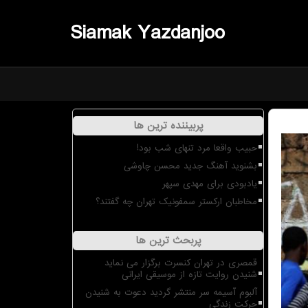
Siamak Yazdanjoo
پربیننده ترین ها
حبیب واقعا مرد تنهای شب بود!
بشنوید آهنگ جدید محسن چاوشی
یادبودی برای مهدی سپهر
مخاطبان ارکستر سمفونیک تهران چه گفتند؟
پربحث ترین ها
قمصری در تهران کنسرت برگزار می نماید
شنیدن روایت تازه از موسیقی ایرانی
آلبوم آسیمه سر منتشر گردید دعوت به شنیدن
حرکت زندگی