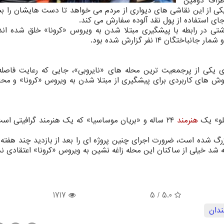
طراف دومین
کی از این نقاشی های دیواری از مردم می خواهد تا دست هایشان را بش
 جای استفاده از پول نقد آلوده سفارش می کند.
تی در رابطه با پیشگیری مبتلا شدن به ویروس «کرونا» خلق شده اند. 
ی یکی از پرجمعیت ترین محله های «نایروبی»، جایی که رعایت فاصله
وش های کاربردی برای پیشگیری از مبتلا شدن به ویروس «کرونا» و محا
ملو» یک
هنرمند
۲۴ ساله و «بریان موساسیا» که یک هنرمند گرافیتی ا
بزرگ شده است، ضرورت اجرای چنین پروژه ای را بعد از بازدید چند هفت
د خیلی از ساکنان این محله زاغه نشین به ویروس «کرونا» اعتقادی ندا
1717
/ 5
5.0
ندان