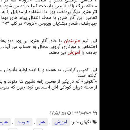
۶ نقاشی گرافیتی دیگر با مبحث «کرونا» هم در ا
منطقه بزرگ زاغه نشینی پایتخت کنیا دیده می شود. ی
اثر هنری دیگر پرداخت پول با استفاده از موبایل را به
تمامی این آثار هنری با هدف انتقال پیام های بهداش
چهارشنبه، شمار مبتلایان ویروس «کرونا» در کنیا ۳۰۳ و شمار جانباختگان ۱۴ نفر گزارش شده بود.
این تیم
هنرمندان
با خلق آثار هنری بر روی دیوارها
اجتماعی و دورکاری آرزویی محال به حساب می آید، ر
جامعه را
آموزش
می دهند.
این کمپین گرافیتی به همت و با ایده اولیه «آنتونی 
گرفته است.
«آنتونی» که در یکی از همین زاغه نشین ها متولد و 
از محله دوران کودکی اش احساس کرد، چون که متوجه ش
1399/02/07
17:58:51
تگهای خبر:
آموزش
,
هنر
,
هنرمند
,
هنرم