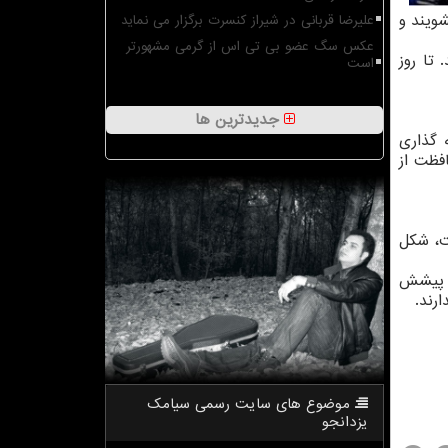
ویند و
علیرضا قربانی در شیراز کنسرت برگزار می نماید
عکس سگ عضو بی تی اس از گرمی مشهورتر
تا روز
است
جدیدترین ها
 گذاری
فظت از
ست، شکل
ه پیشش
رند.
موضوع های سایت رسمی سیامك
یزدانجو