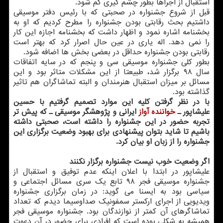
استقبال از اجراها بطور چشم گیری کم شود.
قبل از شروع جشنواره در صحبتی که با رئیس دفتر موسیقی
داشتیم بحث رقابتی بودن جشنواره را مطرح کردیم که او به
بخشنامه اشاره نمود و اظهار داشت که بخشنامه اجازه این کار
را نمی دهد. اله یاری در عین حال اصرار کرد که بهتر است
رقابتی بودن جشنواره حداقل در بعضی بخش ها اضافه شود.
بطور کلی جشنواره موسیقی سی و پنجم که در سایه اتفاقات
سال ۹۸ برگزار شد، طبیعتا از این مشکلات متاثر بود و این
مسائل بر میزان استقبال هنرمندان و البته تماشاگران هم تاثیر
گذاشته بود.
با در نظر گرفتن کلیه این موارد تصمیم گرفتیم با حسین
علیشاپور ـ
خواننده
آواز
ایرانی و پژوهشگر موسیقی ـ که پیش تر
تجربه حضور در این جشنواره را داشته است، صحبتی داشته
باشیم تا شاید بتوان پیشنهادی برای بهبود وضعیت برگزاری این
جشنواره را از زبان او بیان کرد.
اگر وضعیت خوب نیست جشنواره برگزار نکنند
علیشاپور در ابتدا با اعلان اینکه عدم توفیق و استقبال از
جشنواره موسیقی فجر ۹۸ تابع یک سری مسائل اجتماعی و
سیاسی بود به ایسنا می گوید: در زمان برگزاری جشنواره
ویدیویی از اجرای ارکستر سمفونیک صداوسیما دیدم که تعداد
تماشاگرهای آن کمتر از نوازندگان بود. جشنواره موسیقی فجر
همیشه به شکلی بوده است که افرادی برای حضور در آن دعوت