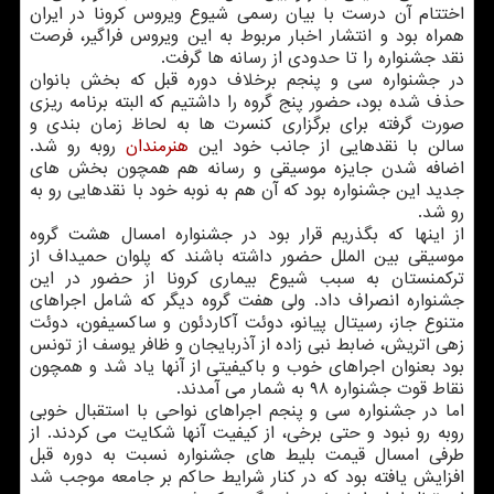
اختتام آن درست با بیان رسمی شیوع ویروس کرونا در ایران
همراه بود و انتشار اخبار مربوط به این ویروس فراگیر، فرصت
نقد جشنواره را تا حدودی از رسانه ها گرفت.
در جشنواره سی و پنجم برخلاف دوره قبل که بخش بانوان
حذف شده بود، حضور پنج گروه را داشتیم که البته برنامه ریزی
صورت گرفته برای برگزاری کنسرت ها به لحاظ زمان بندی و
سالن با نقدهایی از جانب خود این
هنرمندان
روبه رو شد.
اضافه شدن جایزه موسیقی و رسانه هم همچون بخش های
جدید این جشنواره بود که آن هم به نوبه خود با نقدهایی رو به
رو شد.
از اینها که بگذریم قرار بود در جشنواره امسال هشت گروه
موسیقی بین الملل حضور داشته باشند که پلوان حمیداف از
ترکمنستان به سبب شیوع بیماری کرونا از حضور در این
جشنواره انصراف داد. ولی هفت گروه دیگر که شامل اجراهای
متنوع جاز، رسیتال پیانو، دوئت آکاردئون و ساکسیفون، دوئت
زهی اتریش، ضابط نبی زاده از آذربایجان و ظافر یوسف از تونس
بود بعنوان اجراهای خوب و باکیفیتی از آنها یاد شد و همچون
نقاط قوت جشنواره ۹۸ به شمار می آمدند.
اما در جشنواره سی و پنجم اجراهای نواحی با استقبال خوبی
روبه رو نبود و حتی برخی، از کیفیت آنها شکایت می کردند. از
طرفی امسال قیمت بلیط های جشنواره نسبت به دوره قبل
افزایش یافته بود که در کنار شرایط حاکم بر جامعه موجب شد