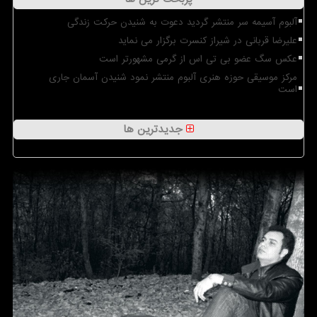
آلبوم آسیمه سر منتشر گردید دعوت به شنیدن حرکت زندگی
علیرضا قربانی در شیراز کنسرت برگزار می نماید
عکس سگ عضو بی تی اس از گرمی مشهورتر است
مرکز موسیقی حوزه هنری آلبوم منتشر نمود شنیدن آسمان جاری
است
جدیدترین ها