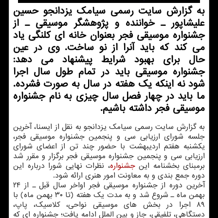
به گزارش سایت رسمی سیامك یزدانجو حسین
علیشاپور ـ خواننده و پژوهشگر موسیقی ـ از
جشنواره موسیقی فجر بعنوان خانه ای كلنگی یاد
می كند كه باید آنرا از نو ساخت. وی در عین
حال برای بهبود شرایط پیشنهاد می دهد:
جشنواره موسیقی باید در تمام طول سال اجرا
شود نه اینكه یك هفته در سال به صورت فشرده.
ما باید در چهار فصل سال چیزی به نام جشنواره
موسیقی فجر داشته باشیم.
به گزارش سایت رسمی سیامک یزدانجو به نقل از ایسنا، آخرین
جلسه شورای ارزیابی سی و پنجمین جشنواره موسیقی فجر،
یکشنبه هفتم اردیبهشت با حضور چند تن از اعضای شورای
ارزیابی سی و پنجمین جشنواره موسیقی فجر برگزار و مقرر شد
برمبنای بخشنامه این
جشنواره
، نظرات نهایی شورا درباره این
دوره جمع بندی و به معاونت امور هنری ارائه شود.
آخرین دوره از جشنواره موسیقی فجر اواخر سال قبل ـ از ۲۴
بهمن ماه ـ شروع شد و به مدت یک هفته (تا ۳۰ بهمن ماه) با
۸۹ اجرا در بخش های موسیقی نواحی، کلاسیک، پاپ،
دستگاهی، تلفیقی، جاز و بین الملل ادامه یافت؛ جشنواره ای که