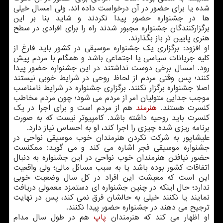
شده یا برای حضور در آن درخواست داده اند. ولی امسال خیلی
ها در جشنواره حضور پیدا نکردند و شاید بنا بر این
برگزارکنندگان جشنواره مجبور شدند راه را برای افرادی در سطح
هنری پایین تر باز بگذارند.
او افزود: برگزاری یک جشنواره موسیقی در کشور باید فارغ از
کلیه جریانات سیاسی یا اجتماعی باشد و همگام با مردم پیش
رود. امسال برخی دوست نداشتند در این جشنواره حضور پیدا
کنند؛ پس وقتی مردم از لحاظ روحی در شرایط خوبی نیستند
اصلا جشنواره برگزار نکنند. برگزاری جشنواره در شرایط نامناسب
موجب جدایی متولیان امر از مردم می شود؛ چون مردم مخاطب
کنسرت هستند.
هنرمند
هم از مردم است و برای اجرا در یک
کنسرت باید روحیه داشته باشد. کامپیوتر نیست که به صورت
برنامه ریزی شده چیزی را اجرا کند، او به احساس نیاز دارد.
علیشاپور به شرکت نکردن هنرمندان خوب موسیقی نواحی در
جشنواره موسیقی فجر اشاره می کند و می گوید: ممکنست
حضور نیافتن هنرمندان خوب نواحی در این جشنواره به دنبال
اتفاقات کشور بوده باشد یا به سبب مسائل مالی؛ ولی واقعیت
این است که معیشت این افراد در کل سال وضعیت خوبی
ندارد؛ حال اینکه در چنین جشنواره ای دستمزد معمولی دریافت
نمایند یا نکنند خیلی به حالشان فرق نمی کند، پس در نهایت
ترجیح می دهند در جشنواره حضور پیدا نکنند.
او اظهار می کند که هنرمندان
پاپ
هم در طول سال مدام