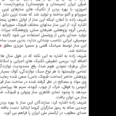
شرقی ایران (سیستان و بلوچستان) برخوردارست.
امروزی، با بهره بردن از تکنیک های سازهای غربی ب
سوپرانو و آلتو ساخته و تولید شد که عمده ترین دلیل
شریف زاده با اعلان اینکه این ساز از اوایل دهه‌ی پ
اشاره کرد: از این ساز مدلهای مختلف قیچک سوپرانو، 
رئیس گروه پژوهشی هنرهای سنتی پژوهشگاه میراث فره
تولید صدای باس از ویلنسل استفاده می شود (البته در 
موسیقی ایرانی تناسب چندانی ندارد، بدین سبب ساخ
این ساز توسط سیامک قلمی و سمیرا عزیزی مطلق
ه
ساخته شد.
شریف زاده به اشاره به این نکته که در طول سال ه
اضافه کرد: بررسی تطبیقی تکنیک های اجرایی و امکانا
حال برطرف نمودن هوم صدا، رفع محدودیت نوازندگی 
تمامی چلیستها با هر نوع سبک نوازندگی، کوک بسیار 
پژوهش حاضر (ساخت قیچک باس) سعی شده رعایت 
وی مواد و مصالح در نظر گرفته شده در ساخت ساز قی
آبنوس یا فوفل، خرک از چوب کبوده، سیم ها پیراسترو
میدهد با وجود تمایز ظاهری ساز ویولن و قیچک، ش
ساز می توان یافت.
شریف زاده اشاره کرد: سازندگان این ساز با بهره بر
چندین ساله به رموز سازگران کروما ایتالیا دست یافته
صدای مطلوب در ارکستر ملی ایران را فراهم می آورد.