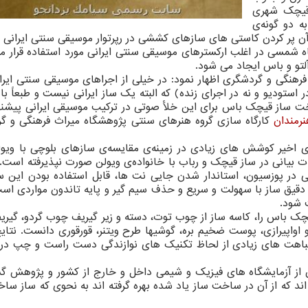
 قیچک شهری
ه دو گونه‌ی
 آن پر کردن کاستی های سازهای کششی در رپرتوار موسیقی سنتی ایرانی ب
نجاه شمسی در اغلب ارکسترهای موسیقی سنتی ایرانی مورد استفاده قرار 
آلتو و باس ایجاد می شود.
نگی و گردشگری اظهار نمود: در خیلی از اجراهای موسیقی سنتی ایران
استودیو و نه در اجرای زنده) که البته یک ساز ایرانی نیست و طبعاً با
ت ساز قیچک باس برای این خلأ صوتی در ترکیب موسیقی ایرانی پیشنه
نرمندان
کارگاه سازی گروه هنرهای سنتی پژوهشگاه میراث فرهنگی و گ
ای اخیر کوشش های زیادی در زمینه‌ی مقایسه‌ی سازهای بلوچی با ویو
ت بیانی در ساز قیچک و رباب با خانواده‌ی ویولن صورت نپذیرفته است.
در پوزسیون، استاندار شدن جایی نت ها، قابل استفاده بودن این سا
دقیق ساز با سهولت و سریع و حذف سیم گیر و پایه تاندون مواردی است
شود.
چک باس را، کاسه ساز از چوب توت، دسته و زیر گیریف چوب گردو، گیر
 اواپیرازی، پوست ضخیم بره، گوشیها طرح ویتنر، قورقوری دانست. نتای
باهت های زیادی از لحاظ تکنیک های نوازندگی دست راست و چپ در 
دن از آزمایشگاه های فیزیک و شیمی داخل و خارج از کشور و پژوهش گس
 اند که از آن در ساخت ساز یاد شده بهره گرفته اند به نحوی که ساز سا