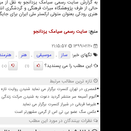
به گزارش سایت رسمی سیامک یزدانجو به نقل از مهر،
حالی از طرف پژوهشگاه میراث فرهنگی و گردشگری انتشا
هنری رودکی بعنوان متولی ارکستر ملی ایران برای جای
منبع:
سایت رسمی سیامك یزدانجو
1399/02/20
21:15:57
تگهای خبر:
ساز
,
موسیقی
,
هنر
,
هنرمند
این مطلب را می پسندید؟
(0)
(1)
تازه ترین مطالب مرتبط
قمصری در تهران کنسرت برگزار می نماید شنیدن روایت تازه ا
آلبوم آسیمه سر منتشر گردید دعوت به شنیدن حرکت زندگی
علیرضا قربانی در شیراز کنسرت برگزار می نماید
عکس سگ عضو بی تی اس از گرمی مشهورتر است
نظرات بینندگان در مورد این مطلب