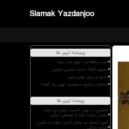
Siamak Yazdanjoo
پربیننده ترین ها
حبیب واقعا مرد تنهای شب بود!
بشنوید آهنگ جدید محسن چاوشی
یادبودی برای مهدی سپهر
مخاطبان ارکستر سمفونیک تهران چه گفتند؟
پربحث ترین ها
قمصری در تهران کنسرت برگزار می نماید
شنیدن روایت تازه از موسیقی ایرانی
آلبوم آسیمه سر منتشر گردید دعوت به شنیدن
حرکت زندگی