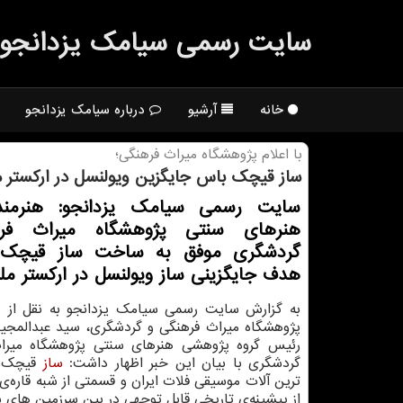
سایت رسمی سیامك یزدانجو
خانه
آرشیو
درباره سیامک یزدانجو
با اعلام پژوهشگاه میراث فرهنگی؛
ساز قیچك باس جایگزین ویولنسل در اركستر م
سایت رسمی سیامك یزدانجو: هنرمند
هنرهای سنتی پژوهشگاه میراث فر
گردشگری موفق به ساخت ساز قیچك 
هدف جایگزینی ساز ویولنسل در اركستر مل
به گزارش سایت رسمی سیامک یزدانجو به نقل از ر
پژوهشگاه میراث فرهنگی و گردشگری، سید عبدالمجید
رئیس گروه پژوهشی هنرهای سنتی پژوهشگاه میرا
گردشگری با بیان این خبر اظهار داشت:
ساز
قیچک ی
ترین آلات موسیقی فلات ایران و قسمتی از شبه قاره‌ی 
از پیشینه‌ی تاریخی قابل توجهی در بین سرزمین های