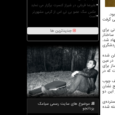
علیرضا قربانی در شیراز کنسرت برگزار می نماید
عکس سگ عضو بی تی اس از گرمی مشهورتر
ود.
است
می گرفت
ی برای
جدیدترین ها
 ساختار
اد شد.
ردشگری
لن شده
 در عین
ز برای
 که در
یف چوب
ج نشان
این دو
ترده‌ی
موضوع های سایت رسمی سیامك
خته شده
یزدانجو