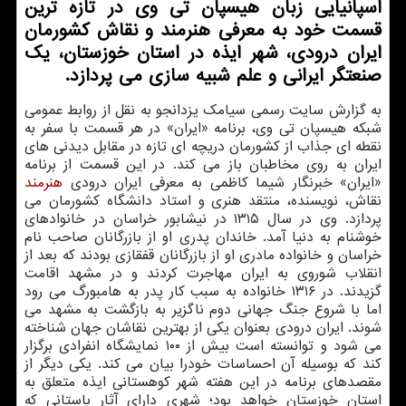
اسپانیایی زبان هیسپان تی وی در تازه ترین
قسمت خود به معرفی هنرمند و نقاش كشورمان
ایران درودی، شهر ایذه در استان خوزستان، یك
صنعتگر ایرانی و علم شبیه سازی می پردازد.
به گزارش سایت رسمی سیامک یزدانجو به نقل از روابط عمومی
شبکه هیسپان تی وی، برنامه «ایران» در هر قسمت با سفر به
نقطه ای جذاب از کشورمان دریچه ای تازه در مقابل دیدنی های
ایران به روی مخاطبان باز می کند. در این قسمت از برنامه
«ایران» خبرنگار شیما کاظمی به معرفی ایران درودی
هنرمند
نقاش، نویسنده، منتقد هنری و استاد دانشگاه کشورمان می
پردازد. وی در سال ۱۳۱۵ در نیشابور خراسان در خانوادهای
خوشنام به دنیا آمد. خاندان پدری او از بازرگانان صاحب نام
خراسان و خانواده مادری او از بازرگانان قفقازی بودند که بعد از
انقلاب شوروی به ایران مهاجرت کردند و در مشهد اقامت
گزیدند. در ۱۳۱۶ خانواده به سبب کار پدر به هامبورگ می رود
اما با شروع جنگ جهانی دوم ناگزیر به بازگشت به مشهد می
شوند. ایران درودی بعنوان یکی از بهترین نقاشان جهان شناخته
می شود و توانسته است بیش از ۱۰۰ نمایشگاه انفرادی برگزار
کند که بوسیله آن احساسات خودرا بیان می کند. یکی دیگر از
مقصدهای برنامه در این هفته شهر کوهستانی ایذه متعلق به
استان خوزستان خواهد بود؛ شهری دارای آثار باستانی که