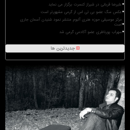
علیرضا قربانی در شیراز کنسرت برگزار می نماید
عکس سگ عضو بی تی اس از گرمی مشهورتر است
مرکز موسیقی حوزه هنری آلبوم منتشر نمود شنیدن آسمان جاری
است
سهراب پورناظری عضو آکادمی گرمی شد
جدیدترین ها