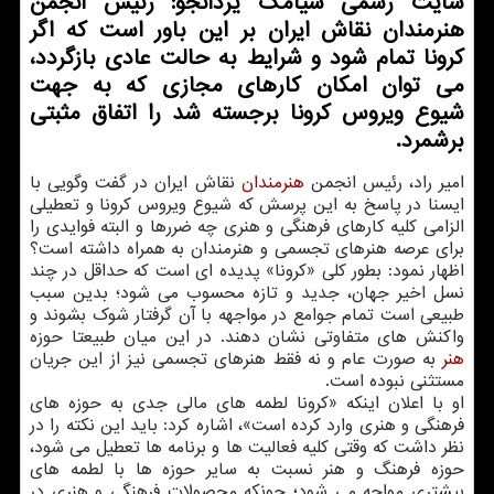
سایت رسمی سیامك یزدانجو: رئیس انجمن
هنرمندان نقاش ایران بر این باور است كه اگر
كرونا تمام شود و شرایط به حالت عادی بازگردد،
می توان امكان كارهای مجازی كه به جهت
شیوع ویروس كرونا برجسته شد را اتفاق مثبتی
برشمرد.
امیر راد، رئیس انجمن
هنرمندان
نقاش ایران در گفت وگویی با
ایسنا در پاسخ به این پرسش که شیوع ویروس کرونا و تعطیلی
الزامی کلیه کارهای فرهنگی و هنری چه ضررها و البته فوایدی را
برای عرصه هنرهای تجسمی و هنرمندان به همراه داشته است؟
اظهار نمود: بطور کلی «کرونا» پدیده ای است که حداقل در چند
نسل اخیر جهان، جدید و تازه محسوب می شود؛ بدین سبب
طبیعی است تمام جوامع در مواجهه با آن گرفتار شوک بشوند و
واکنش های متفاوتی نشان دهند. در این میان طبیعتا حوزه
هنر
به صورت عام و نه فقط هنرهای تجسمی نیز از این جریان
مستثنی نبوده است.
او با اعلان اینکه «کرونا لطمه های مالی جدی به حوزه های
فرهنگی و هنری وارد کرده است»، اشاره کرد: باید این نکته را در
نظر داشت که وقتی کلیه فعالیت ها و برنامه ها تعطیل می شود،
حوزه فرهنگ و هنر نسبت به سایر حوزه ها با لطمه های
بیشتری مواجه می شود؛ چونکه محصولات فرهنگی و هنری در