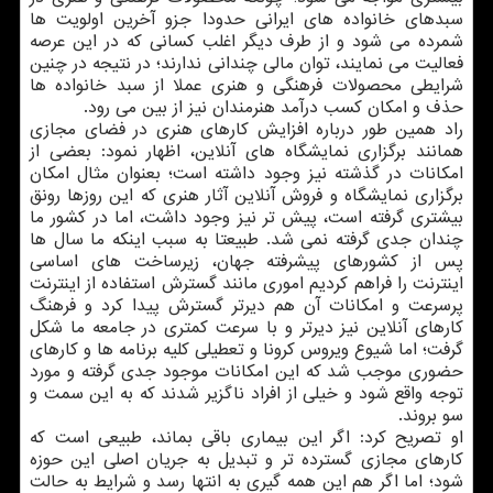
سبدهای خانواده های ایرانی حدودا جزو آخرین اولویت ها
شمرده می شود و از طرف دیگر اغلب کسانی که در این عرصه
فعالیت می نمایند، توان مالی چندانی ندارند؛ در نتیجه در چنین
شرایطی محصولات فرهنگی و هنری عملا از سبد خانواده ها
حذف و امکان کسب درآمد هنرمندان نیز از بین می رود.
راد همین طور درباره افزایش کارهای هنری در فضای مجازی
همانند برگزاری نمایشگاه های آنلاین، اظهار نمود: بعضی از
امکانات در گذشته نیز وجود داشته است؛ بعنوان مثال امکان
برگزاری نمایشگاه و فروش آنلاین آثار هنری که این روزها رونق
بیشتری گرفته است، پیش تر نیز وجود داشت، اما در کشور ما
چندان جدی گرفته نمی شد. طبیعتا به سبب اینکه ما سال ها
پس از کشورهای پیشرفته جهان، زیرساخت های اساسی
اینترنت را فراهم کردیم اموری مانند گسترش استفاده از اینترنت
پرسرعت و امکانات آن هم دیرتر گسترش پیدا کرد و فرهنگ
کارهای آنلاین نیز دیرتر و با سرعت کمتری در جامعه ما شکل
گرفت؛ اما شیوع ویروس کرونا و تعطیلی کلیه برنامه ها و کارهای
حضوری موجب شد که این امکانات موجود جدی گرفته و مورد
توجه واقع شود و خیلی از افراد ناگزیر شدند که به این سمت و
سو بروند.
او تصریح کرد: اگر این بیماری باقی بماند، طبیعی است که
کارهای مجازی گسترده تر و تبدیل به جریان اصلی این حوزه
شود؛ اما اگر هم این همه گیری به انتها رسد و شرایط به حالت