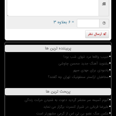
= ۶ بعلاوه ۳
ارسال نظر
پربیننده ترین ها
حبیب واقعا مرد تنهای شب بود!
بشنوید آهنگ جدید محسن چاوشی
یادبودی برای مهدی سپهر
مخاطبان ارکستر سمفونیک تهران چه گفتند؟
پربحث ترین ها
آلبوم آسیمه سر منتشر گردید دعوت به شنیدن حرکت زندگی
علیرضا قربانی در شیراز کنسرت برگزار می نماید
عکس سگ عضو بی تی اس از گرمی مشهورتر است