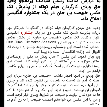
به گزارش سایت رسمی سیامك یزدانجو وحید
حق وردی كارگردان فیلم كوتاه از پذیرش تك
عكس طبیعت بی جان در یك جشنواره انگلیسی
اطلاع داد.
وحید حق وردی کارگردان فیلم کوتاه در گفتگو با خبرنگار مهر،
درباره پذیرفته شدن تک عکس وی در یک
جشنواره
انگلیسی
اظهار داشت: تک عکس «طبیعت بی جان» در بخش عکس
مسابقه جشنواره بین المللی First-Time Filmmaker Sessions
انتخاب شده است این جشنواره زیرمجموعه جشنواره «لیفت آف
گلوبال نت ورک» انگلستان است راه پیدا کرد.
وی بیان نمود: این عکس ۲ سال پیش در یکی از روستاهای
استان مرکزی با نام آستانه در زمستان گرفته شده است. این
روستا دارای طبیعت بکری است که فضای خوبی را برای عکاسی
فراهم می آورد.
حق وردی در انتها اظهار داشت: «طبیعت بی جان» درباره این
است که آدم ها نسبت به طبیعت بی تفاوت شده اند و چیزی
برای آنها مهم نیست. طبیعت کار خویش را می کند اما آدم ها
قدردان آن نیستند. شیوع کرونا این امکان را فراهم نمود تا آدم
ها به خودشان بیایند و طبیعت در شرایط بهتری قرار گرفته است
و من با این عکس می خواستم اهمیت طبیعت را به رخ آدم ها
بکشانم.