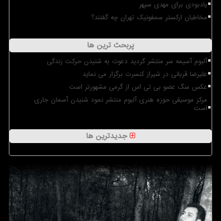
یادبودی برای مهدی سپهر
مخاطبان ارکستر سمفونیک تهران چه گفتند؟
پربحث ترین ها
آلبوم آسیمه سر منتشر گردید دعوت به شنیدن حرکت زندگی
علیرضا قربانی در شیراز کنسرت برگزار می نماید
عکس سگ عضو بی تی اس از گرمی مشهورتر است
مرکز موسیقی حوزه هنری آلبوم منتشر نمود شنیدن آسمان جاری
است
جدیدترین ها