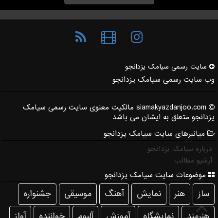
سایت رسمی سیامك یزدانجو
وب سایت رسمی سیامک یزدانجو
siamakyazdanjoo.com مالکیت معنوی سایت رسمی سیامک
یزدانجو متعلق به ایشان می باشد
میانبرهای سایت سیامک یزدانجو
درباره سیامک یزدانجو
آرشیو مطالب
موضوعات سایت سیامک یزدانجو
ساز
هنر
نمایش
آهنگ
موسیقی
جشنواره
هنرمند
نمایشگاه
آموزش
آلبوم
خواننده
آواز