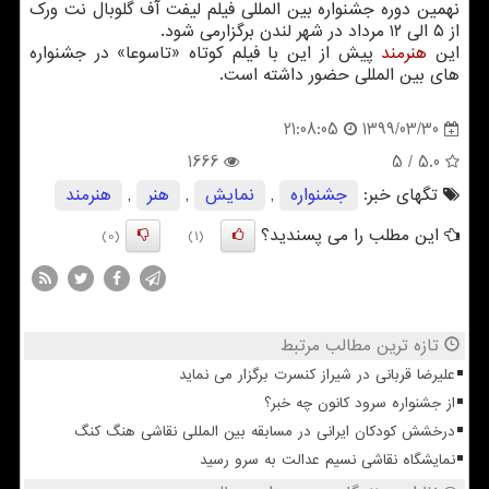
نهمین دوره جشنواره بین المللی فیلم لیفت آف گلوبال نت ورک
از ۵ الی ۱۲ مرداد در شهر لندن برگزارمی شود.
این
هنرمند
پیش از این با فیلم کوتاه «تاسوعا» در جشنواره
های بین المللی حضور داشته است.
1399/03/30
21:08:05
1666
/ 5
5.0
تگهای خبر:
جشنواره
,
نمایش
,
هنر
,
هنرمند
این مطلب را می پسندید؟
(0)
(1)
تازه ترین مطالب مرتبط
علیرضا قربانی در شیراز کنسرت برگزار می نماید
از جشنواره سرود کانون چه خبر؟
درخشش کودکان ایرانی در مسابقه بین المللی نقاشی هنگ کنگ
نمایشگاه نقاشی نسیم عدالت به سرو رسید