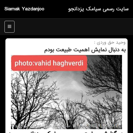
سایت رسمی سیامك یزدانجو
Siamak Yazdanjoo
منو
وحید حق وردی :
به دنبال نمایش اهمیت طبیعت بودم