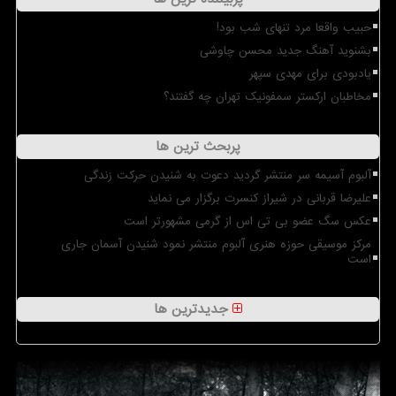
حبیب واقعا مرد تنهای شب بود!
بشنوید آهنگ جدید محسن چاوشی
یادبودی برای مهدی سپهر
مخاطبان ارکستر سمفونیک تهران چه گفتند؟
پربحث ترین ها
آلبوم آسیمه سر منتشر گردید دعوت به شنیدن حرکت زندگی
علیرضا قربانی در شیراز کنسرت برگزار می نماید
عکس سگ عضو بی تی اس از گرمی مشهورتر است
مرکز موسیقی حوزه هنری آلبوم منتشر نمود شنیدن آسمان جاری
است
جدیدترین ها