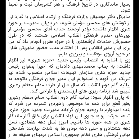
بسیار ماندگاری در تاریخ فرهنگ و هنر کشورمان ثبت و ضبط
شود.
مدیرکل دفتر موسیقی وزارت فرهنگ و ارشاد اسلامی با قدردانی
از کوشش های محسن مؤمنی شریف در دوران مدیریت بر حوزه
هنری اظهار داشت: برادر ارجمند جناب آقای محسن مؤمنی از
نیروهای خدوم فرهنگی انقلاب اسلامی هستند که در طول
حضورش خدمات ارزشمندی را در حوزه هنری انجام داد که من
برای این مدیر انقلابی پس از اختتام مدت حضور مدیریتی شان
در حوزه آرزوی موفقیت و پیروزی دارم.
وی با اشاره به انتصاب رئیس جدید «حوزه هنری» نیز اظهار
داشت: به جناب محمدمهدی دادمان که اخیرا بعنوان رئیس
جدید حوزه هنری سازمان تبلیغات اسلامی منصوب شده نیز
تبریک می گویم و امیدوارم این مدیر جوان فرهنگی باتوجه به
بیانیه گام دوم انقلاب که سال قبل از طرف مقام معظم رهبری
تبیین شد برنامه ریزی های ارزشمندی را طراحی کند.
اله یاری اظهار نمود: بیانیه گام دوم انقلاب مقام معظم رهبری
بطور قطع برای همه ما موضوعی راهبردی شمرده می شود که
بنده امیدوارم با روحیه جوان گرایانه مدیریت جدید حوزه هنری
شاهد حرکت رو به جلوی این نهاد انقلابی برای خلق آثار ماندگار
هنری در همه حوزه ها باشیم. امروز نسل دهه هفتادی، نسل
دهه هشتادی و حتی دهه نودی ها به شدت نیازمند شناختن
مبانی فرهنگی هنری نظام جمهوری اسلامی برمبنای سلیقه ها و