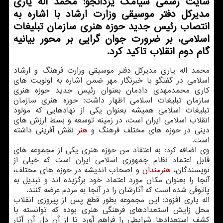
سایت رسمی سیامك یزدانجو: محمد اله یاری
مدیركل دفتر موسیقی وزارت ارشاد با اشاره به
انتصاب رئیس جدید حوزه هنری سازمان تبلیغات
اسلامی، بر ضرورت جوان گرایی بر محور بیانیه
گام دوم انقلاب تاكید كرد.
محمد اله یاری مدیرکل دفتر موسیقی وزارت فرهنگ و ارشاد
اسلامی در گفتگو با خبرنگار مهر ضمن اشاره به اولویت های
کاری محمدمهدی دادمان بعنوان رئیس جدید حوزه هنری
سازمان تبلیغات اسلامی اظهار داشت: حوزه هنری سازمان
تبلیغات اسلامی همیشه بعنوان یکی از نهادهایی که مولود
انقلاب اسلامی ایران است، در زمینه توسعه و بسط ارزش های
دینی در حوزه های مختلف فرهنگ و
هنر
نقش آفرینی داشته
است.
وی اضافه کرد: به اعتقاد من حوزه هنری یکی از مجموعه های
قابل اعتماد نظام جمهوری اسلامی ایران است که خیلی از
نویسندگان،
هنرمندان
و اصحاب اندیشه در حوزه های مختلف،
آنجا را بعنوان مکان مورد اعتماد خود برگزیده اند و تبدیل به
پاتوقی شده است که آثارشان را در آنجا به مردم عرضه کنند.
اله یاری افزود: این مجموعه بطور قطع پس از پیروزی انقلاب
محل زایش استعدادهای فرهنگی هنری بوده که توانسته با
کشف استعدادها شرایطی را فراهم آورد تا از آن دل آن آثار