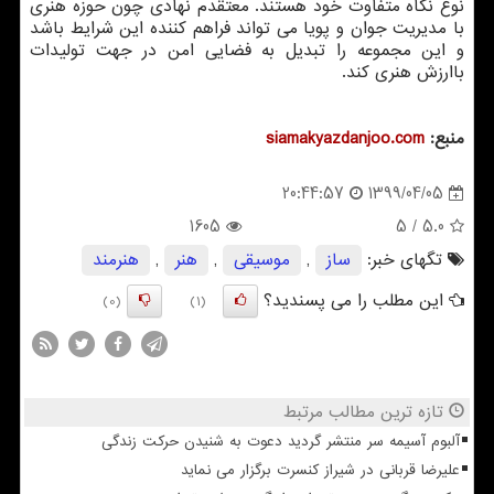
نوع نگاه متفاوت خود هستند. معتقدم نهادی چون حوزه هنری
با مدیریت جوان و پویا می تواند فراهم کننده این شرایط باشد
و این مجموعه را تبدیل به فضایی امن در جهت تولیدات
باارزش هنری کند.
منبع:
siamakyazdanjoo.com
1399/04/05
20:44:57
1605
/ 5
5.0
تگهای خبر:
ساز
,
موسیقی
,
هنر
,
هنرمند
این مطلب را می پسندید؟
(0)
(1)
تازه ترین مطالب مرتبط
آلبوم آسیمه سر منتشر گردید دعوت به شنیدن حرکت زندگی
علیرضا قربانی در شیراز کنسرت برگزار می نماید