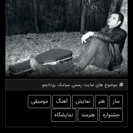
موضوع های سایت رسمی سیامك یزدانجو
ساز
هنر
نمایش
آهنگ
موسیقی
جشنواره
هنرمند
نمایشگاه