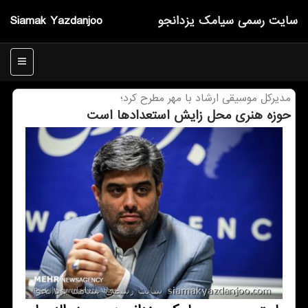
سایت رسمی سیامك یزدانجو
Siamak Yazdanjoo
منو
مدیركل موسیقی ارشاد با مهر مطرح كرد؛
حوزه هنری محل زایش استعدادها است