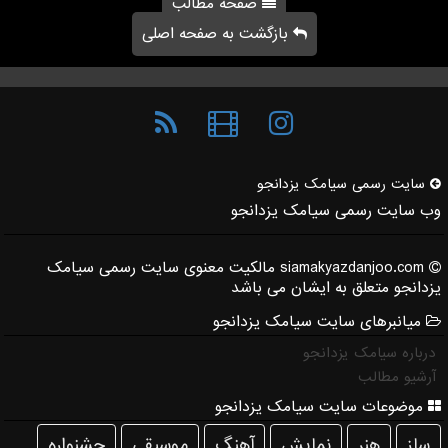
صفحه مطالب
بازگشت به صفحه اصلی
سایت رسمی سیامك یزدانجو
وب سایت رسمی سیامک یزدانجو
siamakyazdanjoo.com مالکیت معنوی سایت رسمی سیامک
یزدانجو متعلق به ایشان می باشد
میانبرهای سایت سیامک یزدانجو
درباره سیامک یزدانجو
آرشیو مطالب
موضوعات سایت سیامک یزدانجو
ساز
هنر
نمایش
آهنگ
موسیقی
جشنواره