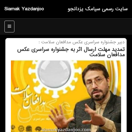
سایت رسمی سیامك یزدانجو
Siamak Yazdanjoo
منو
دبیر جشنواره سراسری عكس مدافعان سلامت :
تمدید مهلت ارسال اثر به جشنواره سراسری عكس
مدافعان سلامت