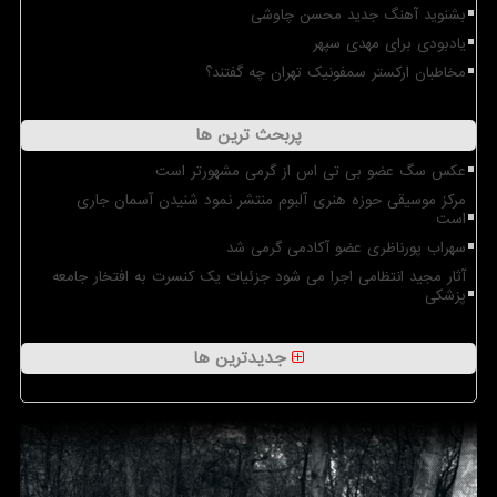
بشنوید آهنگ جدید محسن چاوشی
یادبودی برای مهدی سپهر
مخاطبان ارکستر سمفونیک تهران چه گفتند؟
پربحث ترین ها
عکس سگ عضو بی تی اس از گرمی مشهورتر است
مرکز موسیقی حوزه هنری آلبوم منتشر نمود شنیدن آسمان جاری
است
سهراب پورناظری عضو آکادمی گرمی شد
آثار مجید انتظامی اجرا می شود جزئیات یک کنسرت به افتخار جامعه
پزشکی
جدیدترین ها