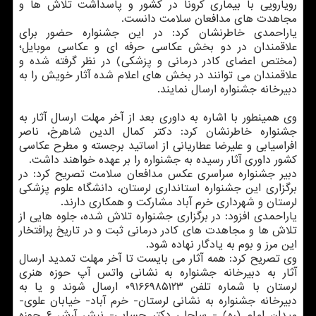
رویارویی با بیماری کرونا در کشور و پاسداشت تلاش ها و
مجاهدت های مدافعان سلامت دانست.
یاراحمدی خاطرنشان کرد: در این جشنواره حضور برای
علاقمندان در دو بخش عکاسی حرفه ای و عکاسی موبایل؛
(مختص اعضای کادر درمانی و پزشکی) در نظر گرفته شده و
علاقمندان می توانند در بخش های اعلام شده آثار خویش را به
دبیرخانه جشنواره ارسال نمایند.
وی همینطور با اشاره به داوری بعد از آخر مهلت ارسال آثار به
جشنواره خاطرنشان کرد: دکتر کمال الدین شاهرخ، ناصر
افراسیابی و علیرضا عطاریانی از اساتید برجسته و مطرح عکاسی
کشور داوری آثار رسیده به جشنواره را بر عهده خواهند داشت.
دبیر جشنواره سراسری عکس مدافعان سلامت تصریح کرد: در
برگزاری این جشنواره استانداری لرستان، دانشگاه علوم پزشکی
لرستان و شهرداری خرم آباد مشارکت و همکاری دارند.
یاراحمدی افزود: در برگزاری جشنواره تلاش شده، جلوه هایی از
تلاش ها و مجاهدت های کادر درمانی ثبت و در تاریخ پرافتخار
این مرز و بوم به یادگار نهاده شود.
وی تصریح کرد: همه آثار می بایست تا آخر مهلت تمدید ارسال
آثار به دبیرخانه جشنواره به نشانی واتس آپ حوزه هنری
لرستان با شماره تلفن ۰۹۱۶۶۹۸۵۱۲۳ ارسال شوند و یا به
دبیرخانه جشنواره به نشانی لرستان- خرم آباد- خیابان علوی-
میدان امام (ره) - ساحلی دکتر حسابی- نبش آرش ۶ حوزه