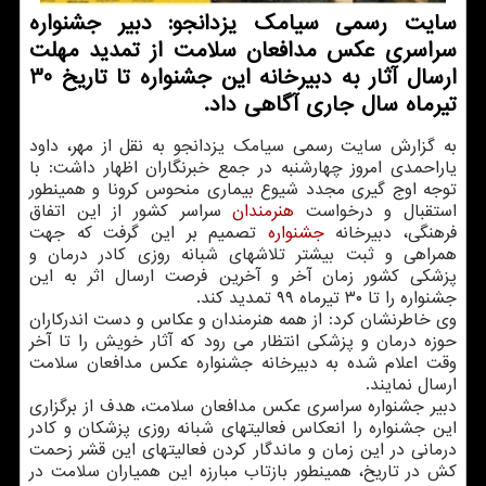
سایت رسمی سیامك یزدانجو: دبیر جشنواره
سراسری عكس مدافعان سلامت از تمدید مهلت
ارسال آثار به دبیرخانه این جشنواره تا تاریخ 30
تیرماه سال جاری آگاهی داد.
به گزارش سایت رسمی سیامک یزدانجو به نقل از مهر، داود
یاراحمدی امروز چهارشنبه در جمع خبرنگاران اظهار داشت: با
توجه اوج گیری مجدد شیوع بیماری منحوس کرونا و همینطور
استقبال و درخواست
هنرمندان
سراسر کشور از این اتفاق
فرهنگی، دبیرخانه
جشنواره
تصمیم بر این گرفت که جهت
همراهی و ثبت بیشتر تلاشهای شبانه روزی کادر درمان و
پزشکی کشور زمان آخر و آخرین فرصت ارسال اثر به این
جشنواره را تا ۳۰ تیرماه ۹۹ تمدید کند.
وی خاطرنشان کرد: از همه هنرمندان و عکاس و دست اندرکاران
حوزه درمان و پزشکی انتظار می رود که آثار خویش را تا آخر
وقت اعلام شده به دبیرخانه جشنواره عکس مدافعان سلامت
ارسال نمایند.
دبیر جشنواره سراسری عکس مدافعان سلامت، هدف از برگزاری
این جشنواره را انعکاس فعالیتهای شبانه روزی پزشکان و کادر
درمانی در این زمان و ماندگار کردن فعالیتهای این قشر زحمت
کش در تاریخ، همینطور بازتاب مبارزه این همیاران سلامت در