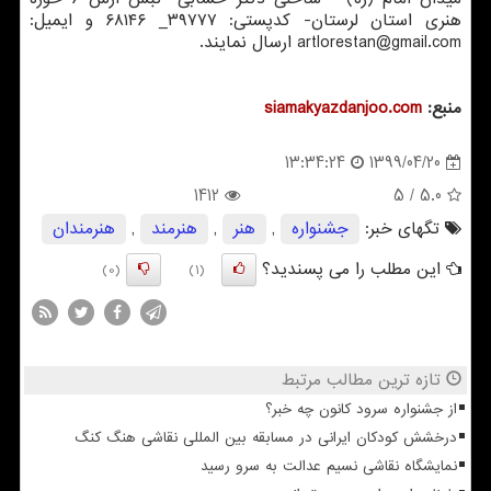
هنری استان لرستان- کدپستی: ۳۹۷۷۷_ ۶۸۱۴۶ و ایمیل:
artlorestan@gmail.com
ارسال نمایند.
منبع:
siamakyazdanjoo.com
1399/04/20
13:34:24
1412
/ 5
5.0
تگهای خبر:
جشنواره
,
هنر
,
هنرمند
,
هنرمندان
این مطلب را می پسندید؟
(0)
(1)
تازه ترین مطالب مرتبط
از جشنواره سرود کانون چه خبر؟
درخشش کودکان ایرانی در مسابقه بین المللی نقاشی هنگ کنگ
نمایشگاه نقاشی نسیم عدالت به سرو رسید