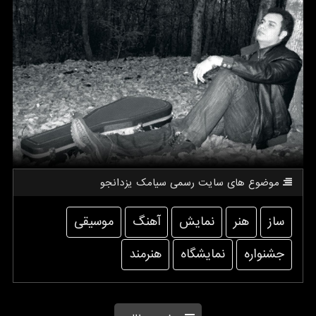
موضوع های سایت رسمی سیامك یزدانجو
ساز
هنر
نمایش
آهنگ
موسیقی
جشنواره
نمایشگاه
هنرمند