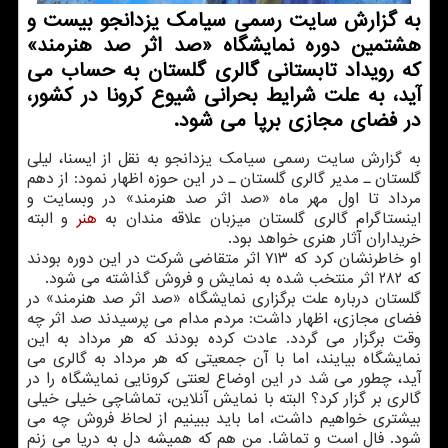
به گزارش سایت رسمی سیامك یزدانجو بیست و
هشتمین دوره نمایشگاه «صد اثر صد هنرمند»
كه رویداد تابستانی گالری گلستان به حساب می
آید، به علت شرایط بحرانی شیوع كرونا در كشور،
در فضای مجازی برپا می شود.
به گزارش سایت رسمی سیامک یزدانجو به نقل از ایسنا، لیلی
گلستان ـ مدیر گالری گلستان ـ در این حوزه اظهار نمود: از دهم
مرداد تا اول مهر ماه «صد اثر صد هنرمند» در وبسایت و
اینستاگرام گالری گلستان میزبان علاقه مندان به
هنر
و البته
خریداران آثار هنری خواهد بود.
او خاطرنشان کرد که ۷۱۳ اثر متقاضی شرکت در این دوره بودند
که ۲۸۲ اثر منتخب شده به نمایش و فروش گذاشته می شود.
گلستان درباره علت برگزاری نمایشگاه «صد اثر صد هنرمند» در
فضای مجازی، اظهار داشت: مردم مدام می پرسیدند صد اثر چه
وقت برگزار می گردد. عادت کرده بودند که هر مرداد به این
نمایشگاه بیایند، اما با آن جمعیتی که هر مرداد به گالری می
آید، چطور می شد در این اوضاع لعنتی کرونایی نمایشگاه را در
گالری بر گزار کرد؟ البته با نمایش آنلاین، تماشاچی خیلی خیلی
بیشتری خواهیم داشت، اما باید ببینیم از لحاظ فروش چه می
شود. فال است و تماشا. من هم که همیشه دل به دریا می زنم