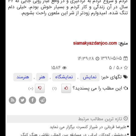
کردم و شروع کردم به گردگیری و در واقع غبار روبی جایی که ۳۲
سال در آن زندگی و کار کردم و بسیار خوش بودم. خیلی دلم
تنگ شده. امیدوارم زودتر از شر این ملعون راحت بشویم.
منبع:
siamakyazdanjoo.com
1399/05/05
14:39:28
1584
/ 5
5.0
تگهای خبر:
نمایش
,
نمایشگاه
,
هنر
,
هنرمند
این مطلب را می پسندید؟
(0)
(1)
تازه ترین مطالب مرتبط
علیرضا قربانی در شیراز کنسرت برگزار می نماید
درخشش کودکان ایرانی در مسابقه بین المللی نقاشی هنگ کنگ