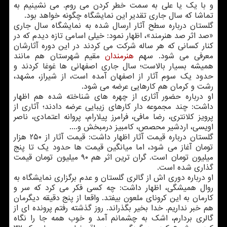
و با یک یا علی به سمت خطر کردن می روم. می نشینیم به
تماشا که سال جاری تقدیر این نمایشگاه چگونه خواهد بود.
گلستان درباره سطح آثار ارسال شده به نمایشگاه سال جاری
«صد اثر صد هنرمند»، اظهار نمود: خیلی اسامی تازه دیدم که در
کنار کسانی که هر ساله شرکت می کردند در این دوره آثارشان
معرفی می شود. سهم
هنرمندان
مقیم شهرستان هم مانند
همیشه بسیار بالاست؛ سال جاری اصفهانی ها غوغا کردند و
حدود یک سوم آثار از اصفهان آمده است، از شیراز، مشهد،
رشت و کرمان هم کارهایی عرضه می شود.
او درباره حضور آثاری از چهره های شناخته شده هم اظهار
داشت: چند مجموعه دار کارهای زیبایی عرضه دادند؛ آثاری از
پرویز کلانتری، رضا مافی، فرامرز پیلارام، پروانه اعتمادی، ناصر
اویسی، اردشیر محصص، کامبیز درمبخش و....
گلستان درباره قیمت آثار اظهار داشت: قیمت آثار از ۲۵۰ هزار
تومان آغاز می شود، اما میانگین قیمت ها حدود یک تا پنج
میلیون تومان است. گران ترین اثر هم ۹۰ میلیون تومان قیمت
گذاری شده است.
او درباره دوری اش از گالری گلستان و عدم برگزاری نمایشگاه به
روال همیشگی، اظهار داشت: چه کسی فکر می کرد که سر و
کارمان به این کرونای ملعون بیفتد. واقعا از پنج دقیقه دیگرمان
هم خبر نداریم. خدا بخیر بگذراند. روز گذشته رفتم پرونده ای از
گالری بردارم، اشک به چشمانم آمد و خوب همه جا را نگاه