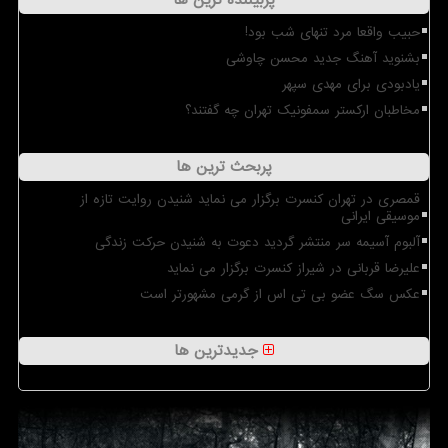
حبیب واقعا مرد تنهای شب بود!
بشنوید آهنگ جدید محسن چاوشی
یادبودی برای مهدی سپهر
مخاطبان ارکستر سمفونیک تهران چه گفتند؟
پربحث ترین ها
قمصری در تهران کنسرت برگزار می نماید شنیدن روایت تازه از
موسیقی ایرانی
آلبوم آسیمه سر منتشر گردید دعوت به شنیدن حرکت زندگی
علیرضا قربانی در شیراز کنسرت برگزار می نماید
عکس سگ عضو بی تی اس از گرمی مشهورتر است
جدیدترین ها