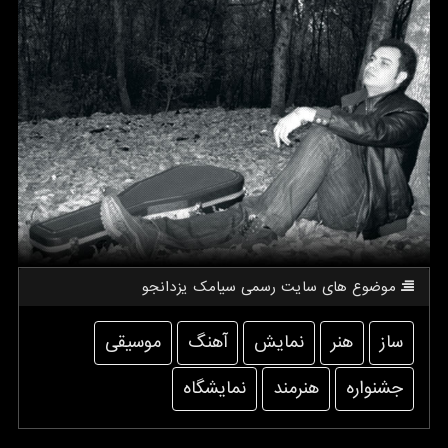
موضوع های سایت رسمی سیامك یزدانجو
ساز
هنر
نمایش
آهنگ
موسیقی
جشنواره
هنرمند
نمایشگاه