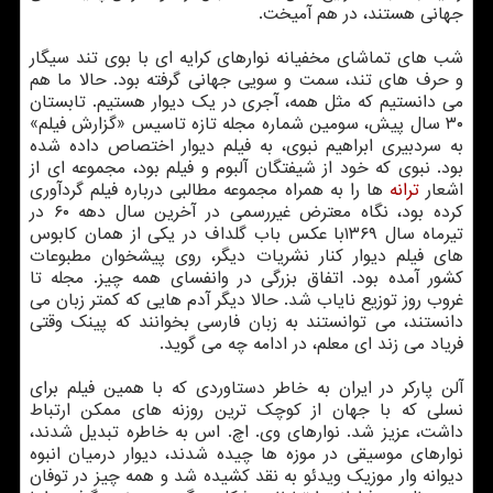
جهانی هستند، در هم آمیخت.
شب های تماشای مخفیانه نوارهای کرایه ای با بوی تند سیگار
و حرف های تند، سمت و سویی جهانی گرفته بود. حالا ما هم
می دانستیم که مثل همه، آجری در یک دیوار هستیم. تابستان
۳۰ سال پیش، سومین شماره مجله تازه تاسیس «گزارش فیلم»
به سردبیری ابراهیم نبوی، به فیلم دیوار اختصاص داده شده
بود. نبوی که خود از شیفتگان آلبوم و فیلم بود، مجموعه ای از
اشعار
ترانه
ها را به همراه مجموعه مطالبی درباره فیلم گردآوری
کرده بود، نگاه معترض غیررسمی در آخرین سال دهه ۶۰ در
تیرماه سال ۱۳۶۹با عکس باب گلداف در یکی از همان کابوس
های فیلم دیوار کنار نشریات دیگر، روی پیشخوان مطبوعات
کشور آمده بود. اتفاق بزرگی در وانفسای همه چیز. مجله تا
غروب روز توزیع نایاب شد. حالا دیگر آدم هایی که کمتر زبان می
دانستند، می توانستند به زبان فارسی بخوانند که پینک وقتی
فریاد می زند ای معلم، در ادامه چه می گوید.
آلن پارکر در ایران به خاطر دستاوردی که با همین فیلم برای
نسلی که با جهان از کوچک ترین روزنه های ممکن ارتباط
داشت، عزیز شد. نوارهای وی. اچ. اس به خاطره تبدیل شدند،
نوارهای موسیقی در موزه ها چیده شدند، دیوار درمیان انبوه
دیوانه وار موزیک ویدئو به نقد کشیده شد و همه چیز در توفان