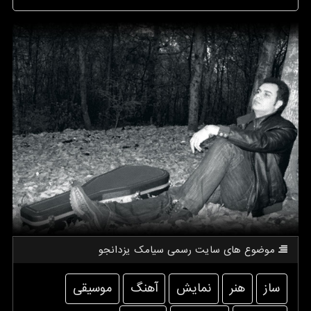
موضوع های سایت رسمی سیامك یزدانجو
ساز
هنر
نمایش
آهنگ
موسیقی