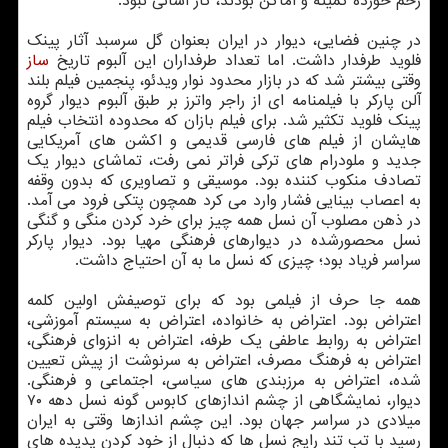
زخم خورده کمیته و اماکن بودند، کار آسانی نبود.
در چنین فضایی، دیوار در ایران بعنوان گل سرسبد آثار پینک
فلوید طرفدار داشت. اما تعداد طرفداران این آلبوم تاریخ
ساز
وقتی بیشتر شد که در بازار محدود نوار ویدئو، پنجمین فیلم بلند
آلن پارکر با فیلمنامه ای از راجر واترز بر طبق آلبوم دیوار گروه
پینک فلوید تکثیر شد. برای فیلم بازان که محدوده انتخاب فیلم
هایشان از فیلم های فارسی قدیمی و اکشن های آمریکایی
جدید و ملودرام های ترکی فراتر نمی رفت، تماشای دیوار یک
تصادف منکوب کننده بود. موسیقی و تصاویری که بدون وقفه
به اعصاب بینایی فشار وارد می کرد همچون پتکی فرود می آمد.
در ذهن مصلوب آن نسل همه چیز برای خرد کردن منگی و گنگی
نسل محصورشده در دیوارهای فرهنگی مهیا بود. دیوار پارکر
سراسر فریاد بود؛ چیزی که نسل ما به آن احتیاج داشت.
همه جا حرف از فیلمی بود که برای توصیفش اولین کلمه
اعتراض بود. اعتراض به خانواده، اعتراض به سیستم آموزشی،
اعتراض به روابط عاطفی یک طرفه، اعتراض به انزوای فرهنگی،
اعتراض به فرهنگ مصرف، اعتراض به سرنوشت از پیش تعیین
شده، اعتراض به مرزبندی های سیاسی، اجتماعی و فرهنگی.
دیوار، نمایشگاهی از چشم اندازهای کابوس گونه نسل دهه ۷۰
میلادی در سراسر جهان بود. این چشم اندازها وقتی به ایران
رسید با تب تند رایج نسل ها که دنبال از خود کردن پدیده های