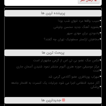
ارسال نظر
پربیننده ترین ها
حبیب واقعا مرد تنهای شب بود!
بشنوید آهنگ جدید محسن چاوشی
یادبودی برای مهدی سپهر
مخاطبان ارکستر سمفونیک تهران چه گفتند؟
پربحث ترین ها
عکس سگ عضو بی تی اس از گرمی مشهورتر است
مرکز موسیقی حوزه هنری آلبوم منتشر نمود شنیدن آسمان جاری
است
سهراب پورناظری عضو آکادمی گرمی شد
آثار مجید انتظامی اجرا می شود جزئیات یک کنسرت به افتخار جامعه
پزشکی
جدیدترین ها