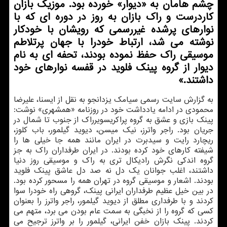
چشم هامان به «دیوار» خورده بود. موزیك بازان
كاردرست و راك بازان به روز در دوره ای كه با
نوارهای پرشده غیررسمی كه رویشان با خودكار
نوشته می شد، ارتباط خودرا با جهان پرتلاطم
موسیقی راك حفظ نموده بودند، تحفه ای به نام
دیوار از گروه پینك فلوید در قفسه نوارهای خود
داشتند.»
به گزارش سایت رسمی سیامک یزدانجو به نقل از ایسنا، علیرضا
محمودی در ادامه یادداشت خود در روزنامه «همشهری» نوشت:
پینک بازی و عشق به گروه پراکریسویرراک از جنوب تا شمال در
جریان بود. راجر واترز، نیک میسن، دیوید گیلمور، باب کلوز،
ریچارد رایت و سیدبرت در ایران مانند همه جا خیلی ها را
شیفته کارهای خود کرده بودند. در ایران طرفداران راک به جز
گروه اندکی نگرش رادیکال تری به راک و موسیقی روز دنیا
داشتند، اغلب جوانان یک دل نه صد دل عاشق پینک فلوید
بودند. اشعار و موسیقی گروه در تهران همه را مسحور کرده بود.
در بین خیل عظیم طرفداران ایرانی پینک، گروهی راه خودرا سوا
کردند و با طرفداری مطلق از دیوید گیلمور، راجر واترز را بعنوان
کسی که گروه را از نخبگی به سمت عام بودن می برد، متهم می
کردند. پینک بازان خفن ایرانی، گیلمور را بر واترز ترجیح می