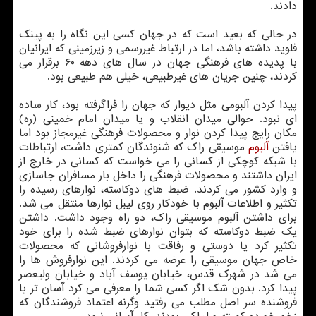
دادند.
در حالی که بعید است که در جهان کسی این نگاه را به پینک
فلوید داشته باشد، اما در ارتباط غیررسمی و زیرزمینی که ایرانیان
با پدیده های فرهنگی جهان در سال های دهه ۶۰ برقرار می
کردند، چنین جریان های غیرطبیعی، خیلی هم طبیعی بود.
پیدا کردن آلبومی مثل دیوار که جهان را فراگرفته بود، کار ساده
ای نبود. حوالی میدان انقلاب و یا میدان امام خمینی (ره)
مکان رایج پیدا کردن نوار و محصولات فرهنگی غیرمجاز بود اما
یافتن
آلبوم
موسیقی راک که شنوندگان کمتری داشت، ارتباطات
با شبکه کوچکی از کسانی را می خواست که کسانی در خارج از
ایران داشتند و محصولات فرهنگی را داخل بار مسافران جاسازی
و وارد کشور می کردند. ضبط های دوکاسته، نوارهای رسیده را
تکثیر و اطلاعات آلبوم با خودکار روی لیبل نوارها منتقل می شد.
برای داشتن آلبوم موسیقی راک، دو راه وجود داشت. داشتن
یک ضبط دوکاسته که بتوان نوارهای ضبط شده را برای خود
تکثیر کرد یا دوستی و رفاقت با نوارفروشانی که محصولات
خاص جهان موسیقی را عرضه می کردند. این نوارفروش ها را
می شد در شهرک قدس، خیابان یوسف آباد و خیابان ولیعصر
پیدا کرد. بدون شک اگر کسی شما را معرفی می کرد آسان تر با
فروشنده سر اصل مطلب می رفتید وگرنه اعتماد فروشندگان که