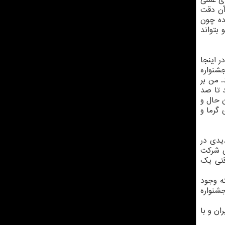
دی عملی
آن دقت
ده چون
 بتواند
ر اینجا
شنواره
 من بر
 تا صد
ن حال و
 گرما و
یدی در
ی شرکت
قتی یک
ه وجود
شنواره
ن و با