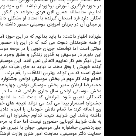
اصلاً تقصیر ندارند بلکه این سیستم آموزشی است که م
در حوزه فراگیری آموزش برخوردار نباشد. این موضوعی
نماییم. متأسفانه همین الان فردی بخواهد در کنکور
امکان دارد فرد امتحان گیرنده با استاد او مشکلی دا
بر مبنای آن در جریان آموزش موسیقی حضور داشته با
علیزاده اظهار داشت: ما باید بدانیم که در این حوزه 
از همه هنرمندان دعوت می کنم که در این راه حضور
دولتی است اما توانسته جریان خوبی را در عرصه موسی
این باورم در موسیقی به قدری زندگی و عشق وجود دار
سال دیگر هم کار نماییم اتفاقی نمی افتد. این موسیق
آینده خویش را وفق دهد. ما نباید به جای هیأت داورا
عشق است که می تواند بهترین اتفاقات را رقم بزند.
انجام چند کار مهم در بخش موسیقی نواحی جشنواره 
حمیدرضا اردلان مدیر بخش موسیقی نواحی چهاردهم
بخش موسیقی نواحی سال جاری طراحی شد. ما در ا
کنندگان تعیین شود. شرایطی که باعث شد ما نتایج م
جشنواره استمرار پیدا می کند می تواند نتیجه های خوب
وی اضافه کرد: ما تمام تلاش خودمان را انجام دادی
داشته باشد. این شرایط نتیجه تداوم جشنواره ای اس
به علت شرایط کرونایی حضوری نیست اما حالا به مرحله
چهاردهمین جشنواره ملی موسیقی جوان با دبیری هوم
حمایت دفتر موسیقی، معاونت امور هنری وزارت فرهنگ 