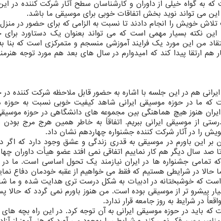
که به گواه خیلی از داوران و کارشناسان سطح آثار شرکت کننده در این
 این می تواند نوید بخش اتفاقات خوبی برای موسیقی ما باشد.
 تلاش خویش را انجام دادند تا نسبت به الزامی که برای حضور در منزل
 این نکته بسیار مهمی است که می تواند بعنوان یک دستاورد برای ج
قاد من این مورد یک فرایند آموزشی منسجم و متمرکزی است که بنا به
هم ارتقا پیدا کند که امیدوارم در سال های بعد هم مورد توجه هنرمند
رانی هم در این جلسه با اشاره به حضور قابل ملاحظه شرکت کننده در ج
که ما در حوزه موسیقی ایرانی شاهد کیفیت خوبی نسبت به حوزه 
ر ایران هنوز هیچ هماهنگی بین مجموعه های دانشگاهی در حوزه موسیقی 
تی از موسیقی ایرانی ببریم. اتفاقاً به خاطر همین هرج مرج بودن د
ش را در آثار شرکت کننده جشنواره چهاردهم نشان داد.
 بر این باورم در موسیقی به قدری زندگی و عشق وجود دارد که اگر د
ا صد سال دیگر هم کار نماییم اتفاقی نمی افتد عضو هیأت داوران چها
که تمامی جشنواره ها در ایران نیازمند یک تحول اساسی است. ما در خ
ا حالا در شرایطی هستیم که فقط می خواهیم از عقبه خودمان دفاع نمایی
 است که خوشبختانه در ادبیات به شکل درست تری هدایت شده و ما شا
اً در شرایط به روز جامعه قرار ندارد.
که باید در حوزه موسیقی ایرانی به آن توجه کرد. در این راه بچه های