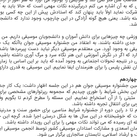
ناسب سن فکر نمی کند و شرایطی را بوجود می آورد که هنر آموز از آزا
 که به آن اشاره می کنم دربرگیرنده نکات مهمی است که حالا باید به 
 شرکت نماید اولاً باید پنهان کند که استادش پیش از این چه کسی بو
شته باشد. یعنی هیچ گونه آزادگی در این چارچوب وجود ندارد که دانشجو
شد.
آموزشی چه چیزهایی برای دانش آموزان و دانشجویان موسیقی داریم. من د
 جدی داشته باشند. به اعتقاد من جشنواره موسیقی جوان باآنکه یک ج
قی به وجود آورد. من معتقدم موسیقی دیگر نباید دست پیرمردها باشد.
د که اگر در نگرش آموزشی این هنر نگاه سرد و مرگ آوری داشته باشید
ی در نتیجه تحولات اجتماعی به وجود آمده که باید بر این اساس با زما
ن نقش پلیس را برای هنرمندان ایفا نماییم. این موسیقی به قدری دارای
چهاردهم
ین جشنواره موسیقی جوان هم در این جلسه اظهار داشت: یک کار جد
ین بخش شرایط را طوری چیدیم که مجموعه رپرتوارهای مشخصی برا
ثبتی را از آن استخراج نماییم. این مسئله را مطرح کردم تا بگویم و
ی برای انتقال تجربه داشته باشد.
م تا د راین دوره از جشنواره شرایط مناسبی برای حضور سنت و مدرنیت
ت که خوشبختانه در این سال ها به شکل درستی اجرا شده. گرچه این ج
 ای رسیده که می تواند نکات مهمی را برای این رویداد داشته باشد.
ان اسعدی و مشارکت استادان موسیقی کشور توسط انجمن موسیقی ایرا
و ارشاد اسلامی، تابستان سالجاری برگزار می شود.