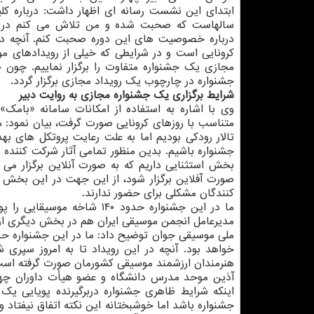
ابتدای این نشست رسانه ای اظهار داشت: درباره کل
سالهاست که صحبت شده و من تلاش می کنم در
درباره خصوصیت های این دوره صحبت کنم. آنچه در ا
کرونایی است و در شرایطی که خیلی از رویدادهای مو
مجازی یک جشنواره متفاوت را برگزار نماییم. چون
جشنواره در چارچوب یک رویداد مجازی برگزار گردد.
شرایط برگزاری یک جشنواره مجازی به روایت دبیر
وی با اشاره به استفاده از امکانات سامانه «بامک
متناسب با روزهای کرونایی صورت گرفت، بیان نمود: م
تالار رودکی بودیم اما به علت رعایت پروتکل های ب
جشنواره باشیم. بدین منظور تمامی آثار شرکت کننده 
بخش استثنایی داریم که به صورت آنلاین برگزار م
صورت آفلاین برگزار شود، از این جهت در این بخش 
کنندگان مشکلی برای حضور ندارند.
مدیرعامل انجمن موسیقی ایران هم در بخش دیگری از
هنرمندان ارزشمند موسیقی کشورمان صورت گرفته است
آذین موحد مدرس دانشگاه و عضو هیأت داوران چها
اینکه شرایط ظاهری جشنواره دربرگیرنده پویایی یک
جشنواره باشد اما خوشبختانه این نکته اتفاق نیفتاد 