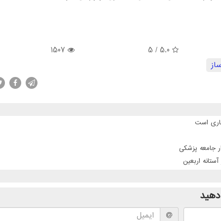
1507
/ 5
5.0
از
جاری است
ر جامعه پزشکی
تانه اربعین
دهید