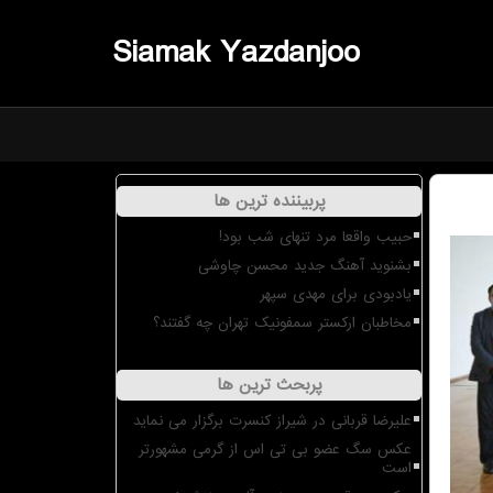
Siamak Yazdanjoo
پربیننده ترین ها
حبیب واقعا مرد تنهای شب بود!
بشنوید آهنگ جدید محسن چاوشی
یادبودی برای مهدی سپهر
مخاطبان ارکستر سمفونیک تهران چه گفتند؟
پربحث ترین ها
علیرضا قربانی در شیراز کنسرت برگزار می نماید
عکس سگ عضو بی تی اس از گرمی مشهورتر
است