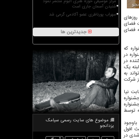
مرکز موسیقی حوزه هنری آلبوم منتشر نمود
شنیدن آسمان جاری است
سهراب پورناظری عضو آکادمی گرمی شد
روزهای
ت فضای
ه فضای
جدیدترین ها
اره که
اره در
نده در
لبته یک
اند به
ز شرکت
ه خواهد بود علی ثابت نیا
شنواره
وضیح داد: ما در این جشنواره حدود ۱۴۰ شاخه موسیقایی را پوشش می دهیم که به شکلی تلفیقی از ۱۴۰ جشنواره
شور بوده که توسط
موضوع های سایت رسمی سیامك
باوجود
یزدانجو
ث افول
رشدی در