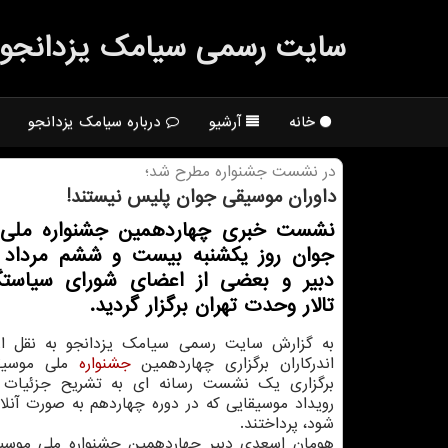
سایت رسمی سیامك یزدانجو
خانه
آرشیو
درباره سیامک یزدانجو
در نشست جشنواره مطرح شد؛
داوران موسیقی جوان پلیس نیستند!
نشست خبری چهاردهمین جشنواره ملی
جوان روز یكشنبه بیست و ششم مرداد 
دبیر و بعضی از اعضای شورای سیاستگ
تالار وحدت تهران برگزار گردید.
به گزارش سایت رسمی سیامک یزدانجو به نقل ا
اندرکاران برگزاری چهاردهمین
جشنواره
ملی موسیق
برگزاری یک نشست رسانه ای به تشریح جزئیات ب
رویداد موسیقایی که در دوره چهاردهم به صورت آنلای
شود، پرداختند.
هومان اسعدی دبیر چهاردهمین جشنواره ملی موسی