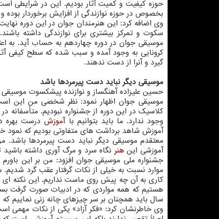
حوزه کیفیت و کمیت آثار بودیم. این در شرایطی است 
بخصوص در حوزه نوازندگی از افزایش برخوردار بوده و
وی اضافه کرد: این هنرمندان جوان در این دوره نهایت
سکوت و تمرکز بیشتری برای نوازندگی داشته باشند.
موسیقی جوان در دوره چهاردهم به حساب آید. به اعت
کرونایی به وجود آمده و سبب شده که سطح کیفی آثار 
گیرد و آنرا از دست ندهند.
موسیقی دیگر نباید دست پیرمردها باشد
حسین علیزاده آهنگساز و نوازنده پیشکسوت موسیقی ای
موسیقی جوان اظهار نمود: نظر شخصی من این است 
کلاسیک در این دوره از جشنواره نبودیم. متأسفانه د
وجود ندارد. ما باید بتوانیم با
آموزش
درست بهره درس
آموزش شاهد برداشت های متفاوتی بودیم که نمود خوی
معتقدم موسیقی دیگر نباید دست پیرمردها باشد. من
آموزشی این
هنر
نگاه سرد و مرگ آوری داشته باشید ت
جشنواره ملی موسیقی جوان افزود: من بر این باورم 
موارد نسبت به خیلی از نکات گرفتار عقب گرد شدیم. م
کاری به آن چه پیش روی ماست نداریم. این نکته ای
سال باید همچنان بر سر چیزهای چانه زنی نماییم که واقع
وی خاطرنشان کرد: «فکر آزاد» یکی از نکات مهمی است 