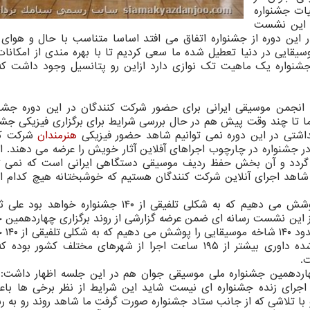
یات جشنواره
 این نشست
ین دوره از جشنواره اتفاق می افتد اساسا متناسب با حال و هوای 
سیقایی در دنیا تعطیل شده ما سعی کردیم تا با بهره مندی از امکانا
 جشنواره یک ماهیت تک نوازی دارد ازاین رو پتانسیل وجود داشت ک
» انجمن موسیقی ایرانی برای حضور شرکت کنندگان در این دوره جشنو
ا تا چند وقت پیش هم در حال بررسی شرایط برای برگزاری فیزیکی جشنو
هداشتی در این دوره نمی توانیم شاهد حضور فیزیکی
هنرمندان
شرکت کن
در جشنواره در چارچوب اجراهای آفلاین آثار خویش را عرضه می دهند. ا
ی گردد و آن بخش حفظ ردیف موسیقی دستگاهی ایرانی است که نمی تو
شاهد اجرای آنلاین شرکت کنندگان هستیم که خوشبختانه هیچ کدام ا
ما در این جشنواره حدود ۱۴۰ شاخه موسیقایی را پوشش می دهیم که به شکلی تلفیقی از ۱۴۰ جشنوار
 این نشست رسانه ای ضمن عرضه گزارشی از روند برگزاری چهاردهمین ج
ملی موسیقی جوان ت
خواهد بود. آنچه در این رویداد تا به امروز سپری شده داوری بیشتر از ۱۹۵ ساعت اجرا از شهرهای مختلف ک
.
ردهمین جشنواره ملی موسیقی جوان هم در این جلسه اظهار داشت: 
 اجرای زنده جشنواره ای نیست شاید این شرایط از نظر برخی ها باع
و با تلاشی که از جانب ستاد جشنواره صورت گرفت ما شاهد روند رو به 