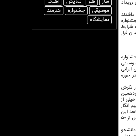
ساز
هنر
نمایش
آهنگ
 رویداد
موسیقی
جشنواره
هنرمند
 داشتند
نمایشگاه
شنواره
 شرایط
ان قرار
شنواره
موسیقی
ایرانی
ر حوزه
ر نگرش
ردهمین
یلی از
م انگار
هد این
هستیم که همه مواردی که در ادبیات صورت گرفت بسیار پیشرو تر از موسیقی بوده است. من هنوز باورم نمی گردد که حالا پس از ۵۰
 دانشجو