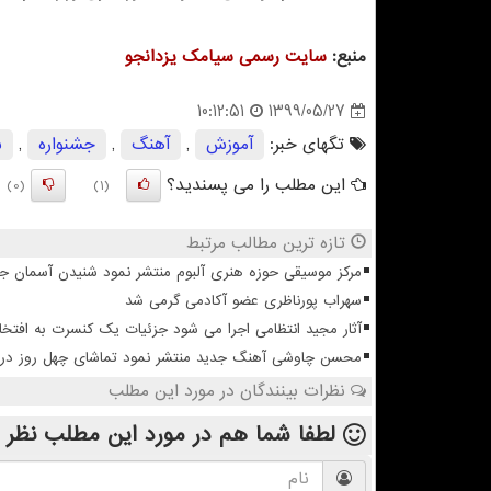
منبع:
سایت رسمی سیامك یزدانجو
1399/05/27
10:12:51
تگهای خبر:
آموزش
,
آهنگ
,
جشنواره
,
س
این مطلب را می پسندید؟
(0)
(1)
تازه ترین مطالب مرتبط
مرکز موسیقی حوزه هنری آلبوم منتشر نمود شنیدن آسمان 
سهراب پورناظری عضو آکادمی گرمی شد
آثار مجید انتظامی اجرا می شود جزئیات یک کنسرت به افتخا
محسن چاوشی آهنگ جدید منتشر نمود تماشای چهل روز در آس
نظرات بینندگان در مورد این مطلب
لطفا شما هم
در مورد این مطلب
نظر 