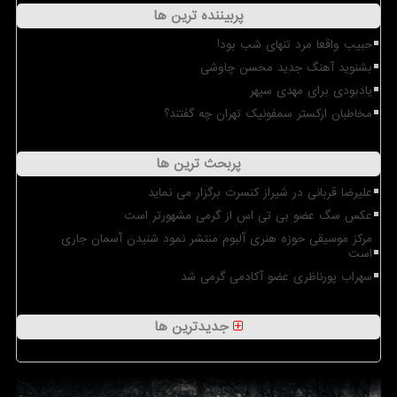
پربیننده ترین ها
حبیب واقعا مرد تنهای شب بود!
بشنوید آهنگ جدید محسن چاوشی
یادبودی برای مهدی سپهر
مخاطبان ارکستر سمفونیک تهران چه گفتند؟
پربحث ترین ها
علیرضا قربانی در شیراز کنسرت برگزار می نماید
عکس سگ عضو بی تی اس از گرمی مشهورتر است
مرکز موسیقی حوزه هنری آلبوم منتشر نمود شنیدن آسمان جاری
است
سهراب پورناظری عضو آکادمی گرمی شد
جدیدترین ها