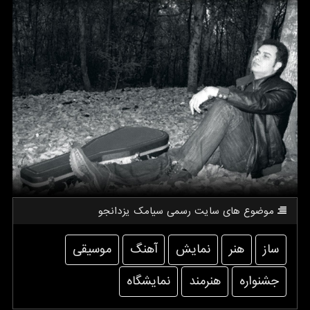
موضوع های سایت رسمی سیامك یزدانجو
ساز
هنر
نمایش
آهنگ
موسیقی
جشنواره
هنرمند
نمایشگاه