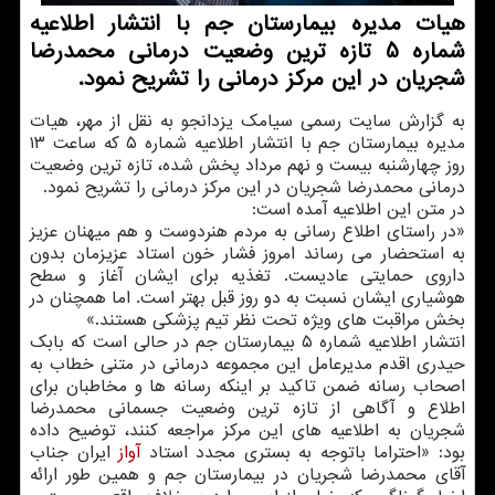
هیات مدیره بیمارستان جم با انتشار اطلاعیه
شماره 5 تازه ترین وضعیت درمانی محمدرضا
شجریان در این مركز درمانی را تشریح نمود.
به گزارش سایت رسمی سیامک یزدانجو به نقل از مهر، هیات
مدیره بیمارستان جم با انتشار اطلاعیه شماره ۵ که ساعت ۱۳
روز چهارشنبه بیست و نهم مرداد پخش شده، تازه ترین وضعیت
درمانی محمدرضا شجریان در این مرکز درمانی را تشریح نمود.
در متن این اطلاعیه آمده است:
«در راستای اطلاع رسانی به مردم هنردوست و هم میهنان عزیز
به استحضار می رساند امروز فشار خون استاد عزیزمان بدون
داروی حمایتی عادیست. تغذیه برای ایشان آغاز و سطح
هوشیاری ایشان نسبت به دو روز قبل بهتر است. اما همچنان در
بخش مراقبت های ویژه تحت نظر تیم پزشکی هستند.»
انتشار اطلاعیه شماره ۵ بیمارستان جم در حالی است که بابک
حیدری اقدم مدیرعامل این مجموعه درمانی در متنی خطاب به
اصحاب رسانه ضمن تاکید بر اینکه رسانه ها و مخاطبان برای
اطلاع و آگاهی از تازه ترین وضعیت جسمانی محمدرضا
شجریان به اطلاعیه های این مرکز مراجعه کنند، توضیح داده
بود: «احتراما باتوجه به بستری مجدد استاد
آواز
ایران جناب
آقای محمدرضا شجریان در بیمارستان جم و همین طور ارائه