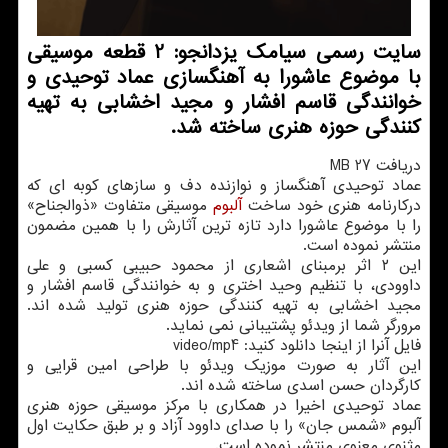
سایت رسمی سیامك یزدانجو: 2 قطعه موسیقی
با موضوع عاشورا به آهنگسازی عماد توحیدی و
خوانندگی قاسم افشار و مجید اخشابی به تهیه
كنندگی حوزه هنری ساخته شد.
دریافت 27 MB
عماد توحیدی آهنگساز و نوازنده دف و سازهای کوبه ای که
درکارنامه هنری خود ساخت
آلبوم
موسیقی متفاوت «ذوالجناح»
را با موضوع عاشورا دارد تازه ترین آثارش را با همین مضمون
منتشر نموده است.
این ۲ اثر برمبنای اشعاری از محمود حبیبی کسبی و علی
داوودی، با تنظیم وحید اختری و به خوانندگی قاسم افشار و
مجید اخشابی به تهیه کنندگی حوزه هنری تولید شده اند.
مرورگر شما از ویدئو پشتیبانی نمی نماید.
فایل آنرا از اینجا دانلود کنید: video/mp4
این آثار به صورت موزیک ویدئو با طراحی امین قرایی و
کارگردان حسن اسدی ساخته شده اند.
عماد توحیدی اخیرا در همکاری با مرکز موسیقی حوزه هنری
آلبوم «شمس جان» را با صدای داوود آزاد و بر طبق حکایت اول
مثنوی معنوی منتشر نموده است.