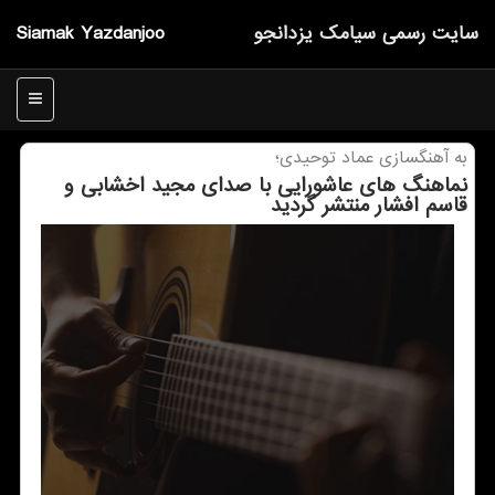
سایت رسمی سیامك یزدانجو
Siamak Yazdanjoo
منو
به آهنگسازی عماد توحیدی؛
نماهنگ های عاشورایی با صدای مجید اخشابی و
قاسم افشار منتشر گردید