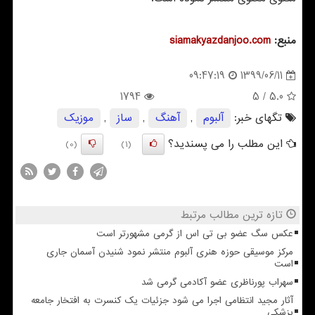
منبع:
siamakyazdanjoo.com
1399/06/11
09:47:19
1794
/ 5
5.0
تگهای خبر:
آلبوم
,
آهنگ
,
ساز
,
موزیك
این مطلب را می پسندید؟
(0)
(1)
تازه ترین مطالب مرتبط
عکس سگ عضو بی تی اس از گرمی مشهورتر است
مرکز موسیقی حوزه هنری آلبوم منتشر نمود شنیدن آسمان جاری
است
سهراب پورناظری عضو آکادمی گرمی شد
آثار مجید انتظامی اجرا می شود جزئیات یک کنسرت به افتخار جامعه
پزشکی