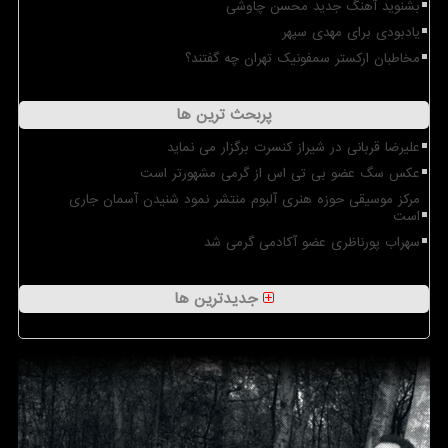
بشنوید آهنگ جدید محسن چاوشی
یادبودی برای مهدی سپهر
مخاطبان ارکستر سمفونیک تهران چه گفتند؟
پربحث ترین ها
علیرضا قربانی در شیراز کنسرت برگزار می نماید
عکس سگ عضو بی تی اس از گرمی مشهورتر است
مرکز موسیقی حوزه هنری آلبوم منتشر نمود شنیدن آسمان جاری
است
سهراب پورناظری عضو آکادمی گرمی شد
جدیدترین ها