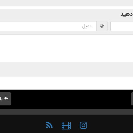
دهید
با