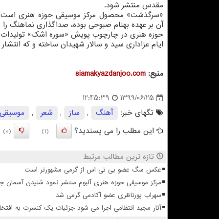
مقدس منتشر شود.
«سرگذشت» محصول مرکز موسیقی حوزه هنری است 
آن بر عهده بهنام صبوحی بوده، صداگذاری نماهنگ را ن
حوزه هنری در چارچوب پویش «سوره اشک» تولیدات مخت
ایام عزاداری سید و سالار شهیدان ساخته و که انتشار 
منبع:
siamakyazdanjoo.com
1399/06/25
12:45:39
تگهای خبر:
آهنگ
,
ساز
,
شعر
,
موسیقی
این مطلب را می پسندید؟
(0)
(1)
تازه ترین مطالب مرتبط
عکس سگ عضو بی تی اس از گرمی مشهورتر است
مرکز موسیقی حوزه هنری آلبوم منتشر نمود شنیدن آسمان 
سهراب پورناظری عضو آکادمی گرمی شد
آثار مجید انتظامی اجرا می شود جزئیات یک کنسرت به افتخا