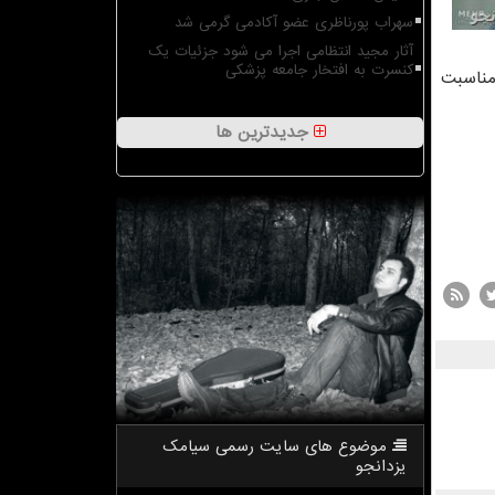
سهراب پورناظری عضو آکادمی گرمی شد
آثار مجید انتظامی اجرا می شود جزئیات یک
کنسرت به افتخار جامعه پزشکی
مناسبت
جدیدترین ها
موضوع های سایت رسمی سیامك
یزدانجو