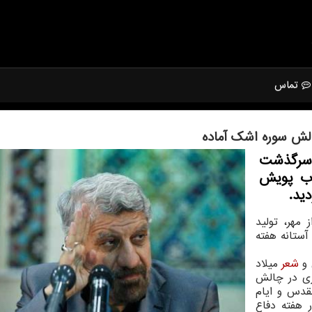
تماس
الش سوره اشك آماده
 سرگذشت
وب پویش
ید.
مهر، تولید
ستانه هفته
 و
شعر
میلاد
ری در چالش
قدس و ایام
 هفته دفاع