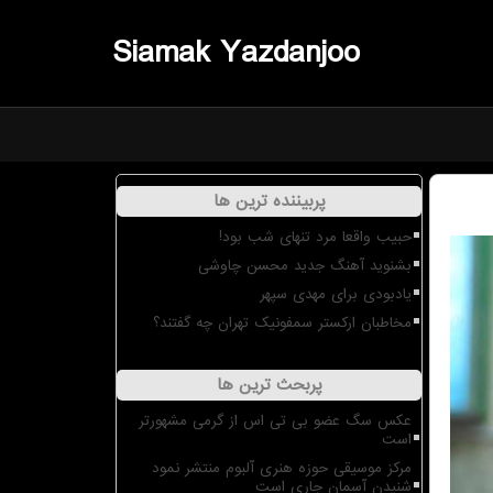
Siamak Yazdanjoo
پربیننده ترین ها
حبیب واقعا مرد تنهای شب بود!
بشنوید آهنگ جدید محسن چاوشی
یادبودی برای مهدی سپهر
مخاطبان ارکستر سمفونیک تهران چه گفتند؟
پربحث ترین ها
عکس سگ عضو بی تی اس از گرمی مشهورتر
است
مرکز موسیقی حوزه هنری آلبوم منتشر نمود
شنیدن آسمان جاری است