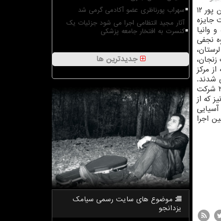
چنین عسل نعیم کودک ۷ ساله از کانون اهواز استان خوزستان، زهرا عسگری ۱۲ ساله از کانون مشکین شهر اردبیل، ثمین حسین پور ۱۲
سهراب پورناظری عضو آکادمی گرمی شد
شاه موفق به دریافت جایزه
آثار مجید انتظامی اجرا می شود جزئیات یک
 جعفری ۱۰ ساله از کرمانشاه و وانیا
کنسرت به افتخار جامعه پزشکی
وه نجفی
ن، آیدین بداق ۷ ساله از خرم آباد لرستان،
جدیدترین ها
 عضو ۷ ساله مرکز شماره یک زنجان،
مه تیمورپور ۱۰ ساله از تبریز استان آذربایجان شرقی و محمد غفاری ۹ ساله از مرکز
لی شدند.
کانون پرورش فکری کودکان و نوجوانان با ارسال ۲۰ اثر در ششمین نمایشگاه بین المللی نقاشی کودکان آسیایی که سال ۲۰۲۰ شرکت
ز که از
 آسیایی
ودکان آسیایی ۲۰۲۰ در شهر بنژی (Benxi) کشور چین اجرا
موضوع های سایت رسمی سیامك
یزدانجو