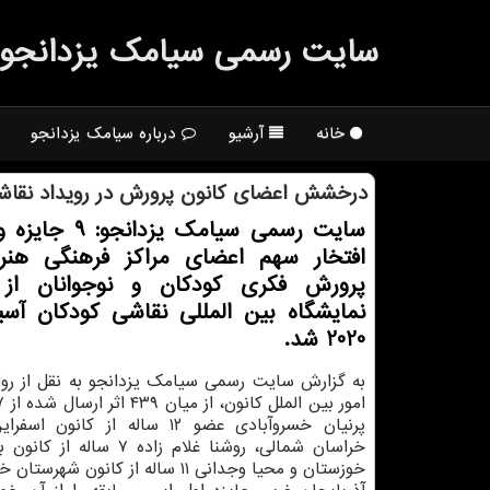
سایت رسمی سیامك یزدانجو
خانه
آرشیو
درباره سیامک یزدانجو
درخشش اعضای كانون پرورش در رویداد نقاش
افتخار سهم اعضای مراكز فرهنگی هنر
پرورش فكری كودكان و نوجوانان از
نمایشگاه بین المللی نقاشی كودكان آس
2020 شد.
به گزارش سایت رسمی سیامک یزدانجو به نقل از روا
پرنیان خسروآبادی عضو ۱۲ ساله از کانو
خراسان شمالی، روشنا غلام زاده ۷ سا
خوزستان و محیا وجدانی ۱۱ ساله از کانون ش