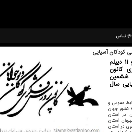
تماس
ی كودكان آسیایی
سایت رسمی سیامك یزدانجو: 9 جایزه و 11 دیپلم
ی كانون
 ششمین
یایی سال
بط عمومی و
امور بین الملل کانون، از میان ۴۳۹ اثر ارسال شده از ۷ کشور جهان
ن اسفراین در استان
له از کانون بهبهان استان
هرستان خوی در استان