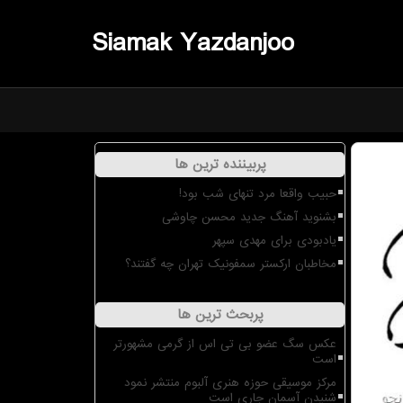
Siamak Yazdanjoo
پربیننده ترین ها
حبیب واقعا مرد تنهای شب بود!
بشنوید آهنگ جدید محسن چاوشی
یادبودی برای مهدی سپهر
مخاطبان ارکستر سمفونیک تهران چه گفتند؟
پربحث ترین ها
عکس سگ عضو بی تی اس از گرمی مشهورتر
است
مرکز موسیقی حوزه هنری آلبوم منتشر نمود
شنیدن آسمان جاری است