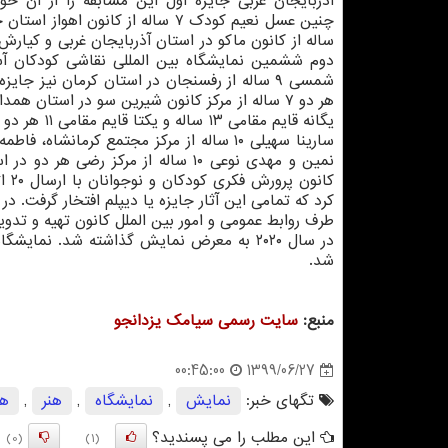
آذربایجان غربی جایزه اول این مسابقه را از آن خو
شمسی ۹ ساله از رفسنجان در استان کرمان نیز ج
نمین و مهدی نوعی ۱۰ ساله از مرکز ر
کرد که تمامی این آثار جایزه یا دیپلم افتخار گرفت. 
طرف روابط عمومی و امور بین الملل کانون تهیه و تدو
شد.
منبع:
سایت رسمی سیامك یزدانجو
1399/06/27
00:45:00
تگهای خبر:
نمایش
,
نمایشگاه
,
هنر
,
هن
این مطلب را می پسندید؟
(0)
(1)