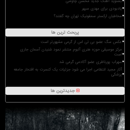
بشنوید آهنگ جدید محسن چاوشی
یادبودی برای مهدی سپهر
مخاطبان ارکستر سمفونیک تهران چه گفتند؟
پربحث ترین ها
عکس سگ عضو بی تی اس از گرمی مشهورتر است
مرکز موسیقی حوزه هنری آلبوم منتشر نمود شنیدن آسمان جاری
است
سهراب پورناظری عضو آکادمی گرمی شد
آثار مجید انتظامی اجرا می شود جزئیات یک کنسرت به افتخار جامعه
پزشکی
جدیدترین ها