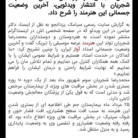
شجریان با انتشار ویدئویی، آخرین وضعیت
جسمانی این هنرمند را شرح داد.
به گزارش سایت رسمی سیامک یزدانجو به نقل از ایسنا، دکتر
عباسی در این ویدئو که در صفحه شخصی اش در اینستاگرام
منتشر نموده است، به هنردوستان و دوستداران محمدرضا
شجریان تولد این
هنرمند
عرصه موسیقی را تبریک گفت و آخرین
وضعیت جسمانی استاد
آواز
ایران، را چنین تشریح کرد: «ما
کماکان در خدمت استاد هستیم و شرایط عمومی ایشان را با
کمک همه همکاران کنترل می نماییم و تمام تلاش مان را می
نماییم که نهایت شرایط راحتی و درمان ایشان را فراهم
نماییم.»
محمدرضا شجریان سوم شهریور ماه بعد از یک دوره ۱۰ روزه
بستری شدن در بخش مراقبت های ویژه، از بیمارستان مرخص
شد و مدتی است که به قول یکی از پزشکان معالجش وضعیت
ثابتی دارد.
۲۵ مرداد ماه بیمارستان جم طی اطلاعیه ای از بستری شدن
این هنرمند به سبب افت سطح هشیاری، افت فشار خون و
شوک سپتیک در بخش مراقبت های ویژه اطلاع داده بود که
رفته رفته وضعیت هشیاری و تنفسی وی به وضعیت پایداری
رسید و به منزل منتقل شد.