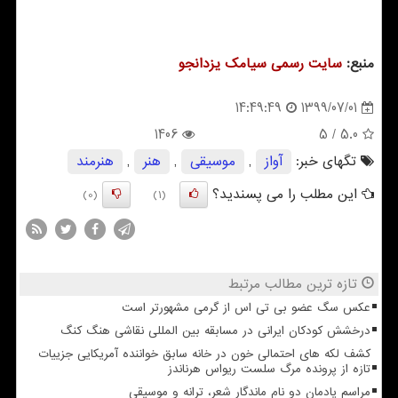
منبع:
سایت رسمی سیامك یزدانجو
1399/07/01
14:49:49
1406
/ 5
5.0
تگهای خبر:
آواز
,
موسیقی
,
هنر
,
هنرمند
این مطلب را می پسندید؟
(0)
(1)
تازه ترین مطالب مرتبط
عکس سگ عضو بی تی اس از گرمی مشهورتر است
درخشش کودکان ایرانی در مسابقه بین المللی نقاشی هنگ کنگ
کشف لکه های احتمالی خون در خانه سابق خواننده آمریکایی جزییات
تازه از پرونده مرگ سلست ریواس هرناندز
مراسم یادمان دو نام ماندگار شعر، ترانه و موسیقی