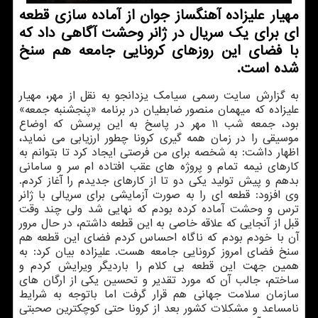
مهیار علیزاده آهنگساز جوان از آماده سازی قطعه
ای برای یك سریال در ژانر وحشت آگاهی داد كه
با فضای این روزهای كرونایی جامعه هم سنخ
شده است.
به گزارش سایت رسمی سیامک یزدانجو به نقل از مهر، مهیار
علیزاده که میهمان منصور ضابطیان در برنامه «پنجشنبه جمعه»
بود، جمعه شب ۱۱ مهر در پاسخ به این پرسش که اوضاع
موسیقی را در زمان همه گیری کرونا چطور ارزیابی می نماید،
اظهار داشت: به شخصه برای من فرصتی ایجاد کرد تا بتوانم به
کارهای نیمه تمام و پروژه های عقب افتاده ام سر و سامانی
بدهم و پیش تولید یکی دو تا از کارهای جدیدم را آغاز کردم.
وی افزود: قطعه ای را به صورت آزمایشی برای سریالی با ژانر
ترس و وحشت آماده کرده بودم که نهایی شد ولی چند وقت
قبل از آنجایی که علاقه خاصی به این قطعه داشتم، در حال مرور
آن با خودم بودم که ناگاه احساس کردم فضای این قطعه هم
سنخ فضای امروز کرونایی جامعه هست. علیزاده بیان کرد: به
همین جهت این قطعه بی کلام را باردیگر ویرایش کردم و
ساختم، جالب آن که مورد تقدیر و تحسین یکی از ارگان های
سازمان سلامت جهانی هم قرار گرفت اما باتوجه به شرایط
نامساعد و مشکلات کشور بعد از کرونا حتی کوچکترین صحبتی