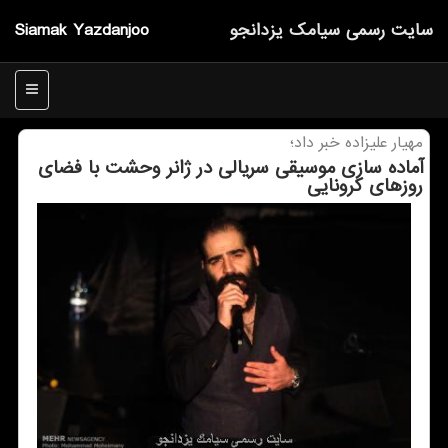
سایت رسمی سیامك یزدانجو
Siamak Yazdanjoo
منو
مهیار علیزاده خبر داد؛
آماده سازی موسیقی سریالی در ژانر وحشت با فضای
روزهای كرونایی