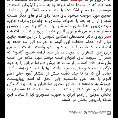
همانطور که در سینما تمام تیرها رو به سیبل کارگردان است در
موسیقی نیز تمام اشکالات را منتسب به آهنگساز می دانند.
همین مورد موجب میشود پای شما برای قدم های دیگر سست
شود و از آن به بعد با احتیاط بیشتری به جلو بروی. برنده جایزه
باربد بهترین آهنگسازی موسیقی ایرانی با کلام در سی و دومین
جشنواره
موسیقی فجر برای آلبوم «دخت پری وار» علت انتخاب
شعر
زیبای دکتر محمدعلی اسلامی ندوشن را در این قطعه چنین
بیان کرد: تمام قطعات این آلبوم به جز دو الی سه قطعه به
انتخاب خود علیرضا قربانی بود و او درخواست ساخت موسیقی
برای این اشعار را به من داد، هر چند قطعه «صبح آزادی» که
شعر آن سروده اقای ابتهاج است بیشتر مورد علاقه من است
ولی شعر آقای اسلامی از مدت ها پیش علیرضا قربانی را به خود
درگیر کرده بود و حتی بعضی اوقات آنها را با خود زمزمه میکرد.
جالب آن که ما تا چند دقیقه پیش از انتشار آلبوم حتی اسم
آلبوم را هم نمی دانستیم ولی الحق که اسم زیباییست.
«پنجشنبه جمعه» با اجرای منصور ضابطیان و به تهیه کنندگی
زهرا قائدی هر هفته پنجشنبه و جمعه ساعت ۲۲ همزمان با
پخش صوتی از رادیو ایران به صورت تصویری نیز از سایت این
شبکه رادیویی پخش می شود.
1399/07/13
13:40:51