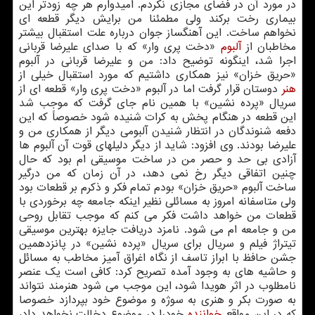
در مورد آن در فضای مجازی نکردم. امیدوارم هر چه زودتر این
بیماری رخت برکند ولی مطمئنا من برایش دیگر قطعه ای
نخواهم ساخت. این آهنگساز جوان درباره علت استقبال بیشتر
مخاطبان از
آلبوم
«دخت پری وار» که با صدای علیرضا قربانی
اجرا شد، اینگونه توضیح داد: من و علیرضا قربانی در آلبوم
«حریق خزان» نیز همکاری داشتیم که مورد استقبال خیلی از
هنر
دوستان قرار گرفت اما در آلبوم «دخت پری وار» قطعه ای از
سریال «پرده نشین» با همین نام جای گرفت که موجب شد
این قطعه در هنگام پخش به کرات شنیده شود خصوصاً که این
دفعه شنوندگان در انتظار شنیدن آلبومی دیگر از همکاری من و
علیرضا بودند. وی افزود: شاید از دیگر دلیلهای قوت آن آلبوم ها
آزادی بی حد و حصر من در ساخت موسیقی ام بود که حال
چنین اتفاقی دیگر رخ نمی دهد، در آن زمان که من درگیر
ساخت آلبوم «حریق خزان» بودم تمام فکر و ذکرم بر قطعات بود
ولی متاسفانه امروز به مسائلی نظیر اینکه جامعه چه برخوردی با
قطعات من خواهد داشت فکر می کنم که موجب تقابل روحی
من و جامعه ام می شود. نامزد دریافت جایزه بهترین موسیقی
تیتراژ فیلم و سریال برای سریال «پرده نشین» در پانزدهمین
جشن حافظ با ابراز تاسف از نگاه اغراق آمیز مخاطب به مسائل
و حاشیه های به وجود آمده تصریح کرد: کافی است یک عنصر
نامطلوب در اثر هویدا شود، این موجب می شود هنرمند نتواند
به صورت بکر و هنری به سوژه و موضوع خود بپردازد خصوصا
که در این مواقع
خواننده
خودرا در موضوع دخالت نخواهد داد،