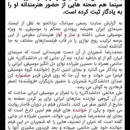
سینما هم صحنه هایی از حضور هنرمندانه او را
به یادگار ثبت كرده است.
به گزارش سایت رسمی سیامک یزدانجو به نقل از ایسنا،
سینمای ایران همیشه پیوندی محکم با موسیقی، به ویژه
موسیقی سنتی داشته و
ساز
و
آواز
هنرمندان مطرحی از این
عرصه ترکیب روح نوازی را در قاب فیلمسازهای مختلف به جا
گذاشته است.
محمدرضا شجریان از آن دست هنرمندانی است که سینمای
ایران کم از او خاطره ندارد؛ چه آن جایی که در «دلشدگان» علی
حاتمی همراه با حسین علیزاده نوای دل انگیز موسیقی ایرانی را
به یادگار می گذارد و بجای امین تارخ (خواننده گروه موسیقی
فیلم) می خواند و چه آن جا که روی فرش قرمز
جشنواره
کن
صدای «دلشدگان» شجریان با حضور بازیگران «فروشنده» اصغر
فرهادی به گوش می رسد.
علی حاتمی «دلشدگان» را با تمرکز بر موسیقی ایرانی ساخت که
در آن گروهی نوازنده سازهای ایرانی برای پر کردن صفحه به
خارج از کشور سفر می کنند. داستان فیلم در دوران قاجار روایت
می شود و یکی از
خواننده
های فیلم هم امین تارخ است که
بجای او، محمدرضا شجریان می خواند. حسین علیزاده در جایی
گفته است که خیلی از تصنیف هایی را که شجریان در این فیلم
خوانده خود علی حاتمی سروده و بعد فریدون مشیری آنها را