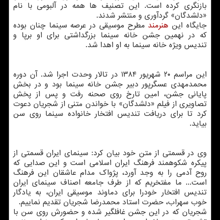
بازنگری کرده است. این تصنیف ها همه در آلبومی با نام
«دلشدگان» گردآوری و منتشر شدند.
جایگاه این
هنرمند
مطرح موسیقی در عرصه سینما چنان بوده
که در نهمین جشن خانه سینما بزرگداشتی برای او برپا و
تندیس ویژه خانه سینما به او اهدا شد.
این مراسم ۲۰ شهریور ۱۳۸۴ در تالار وحدت اجرا شد. آن دوره
محمدمهدی عسگرپور دبیر جشن خانه سینما بود و در بخش
پایانی جشن، امین تارخ روی صحنه رفت و پس از پخش
تصاویری از فیلم «دلشدگان» با خواندن متنی از شجریان دعوت
کرد تا برای دریافت تندیس افتخار خانواده سینما روی سن
بیاید.
وی در قسمتی از متن خود بیان کرد: سینمای ایران قسمتی از
پیکره شکوهمند فرهنگ ایران اسلامی است و این صدایی که
روح آدمی را به وجد آورد، پژواک مدام عاشقان این فرهنگ
است... ما مفتخریم که از طرف جامعه اصناف سینمای ایران
تندیس افتخار خودرا برای دماوند موسیقی ایران، به یادگار
خوب سهراب، حضرت استاد محمدرضا شجریان تقدیم نماییم.
شجریان که در این جشن غافلگیر شده و حضورش روی سن با