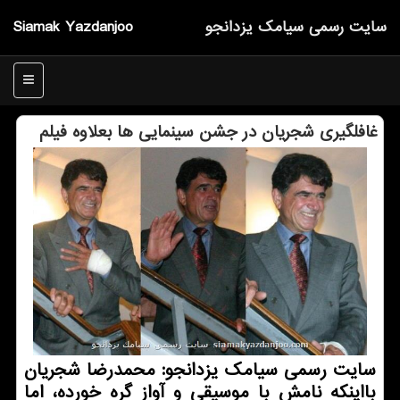
سایت رسمی سیامك یزدانجو
Siamak Yazdanjoo
منو
غافلگیری شجریان در جشن سینمایی ها بعلاوه فیلم
سایت رسمی سیامك یزدانجو: محمدرضا شجریان
بااینكه نامش با موسیقی و آواز گره خورده، اما