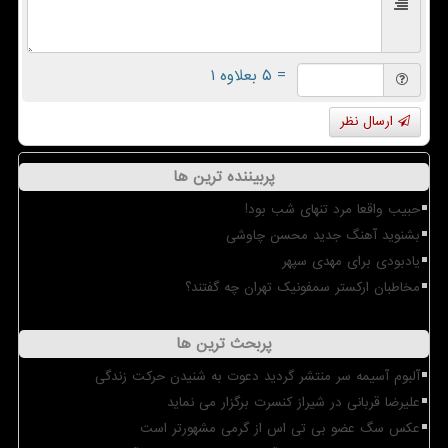
= ۵ بعلاوه ۱
ارسال نظر
پربیننده ترین ها
حبیب واقعا مرد تنهای شب بود!
بشنوید آهنگ جدید محسن چاوشی
یادبودی برای مهدی سپهر
مخاطبان ارکستر سمفونیک تهران چه گفتند؟
پربحث ترین ها
آلبوم آسیمه سر منتشر گردید دعوت به شنیدن حرکت زندگی
علیرضا قربانی در شیراز کنسرت برگزار می نماید
عکس سگ عضو بی تی اس از گرمی مشهورتر است