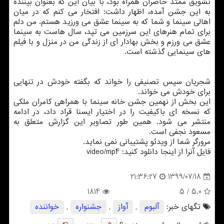
تشویق ممتد حاضران همراه بود، با بیان این که بعنوان بیننده
به این جشن آمده، اظهار داشت: افتخار می کنم که در میان
اهالی سینما و شما که به سینما عشق می ورزید هستم. من دلم
برای تمام هنرهای این سرزمین می تپد، سال هاست به سینما
عشق می ورزم و بخش بهادار ای از زندگی من در منزل و با فیلم
های سینمایی گذشته است.
شجریان سپس تصنیفی را خواند که بگفته خودش در تنهایی
برای خودش می خواند.
این بخش از نهمین جشن خانه سینما با همراهی کامران ملکی
که نسخه ای باکیفیت را در اختیار ایسنا قراد داد، در ادامه
منتشر می شود. همین طور تصاویر این گزارش متعلق به
مسعود نجفی است.
مرورگر شما از ویدئو پشتیبانی نمی نماید.
فایل آنرا از اینجا دانلود کنید: video/mp4
1399/07/18
21:36:27
1814
/ 5
5.0
تگهای خبر:
آلبوم
,
آواز
,
جشنواره
,
خواننده