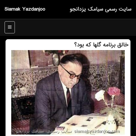
سایت رسمی سیامك یزدانجو
Siamak Yazdanjoo
منو
خالق برنامه گلها كه بود؟