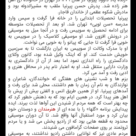
«زنده یاد داوود پیرنیا در سال ۱۲۷۹ در تهران در خانواده ای اهل
هنر زاده شد. پدرش حسن پیرنیا ملقب به مشیرالدوله بود و
مادرش شکوه عظمی از خاندان قاجار.
پیرنیا تحصیلات ابتدایی را در خانه فرا گرفت و سپس وارد
مدرسه «سن لویی» تهران شد. او بعد از تحصیلات متوسطه
برای ادامه تحصیل به سوییس رفت و در آنجا میل به موسیقی
در درونش افزون شد. او موسیقی کلاسیک را در سوییس به
خوبی فرا گرفت تا جایی که پیانو را به خوبی می نواخت.
او با مدرک وکالت از سوییس به ایران بازگشت تا به سرزمین
خویش خدمت کند. او که اینک وکیل شده بود، کانون وکلای
دادگستری را راه اندازی نمود اما بعد از آن از دادگستری به
وزارت دارایی منتقل شد. او به اعتبار نام پدر در محافل هنری و
ادبی رفت و آمد می کرد.
بزم ها و شب نشینی های هفتگی که خوانندگان، شاعران و
نوازندگان به نام آن زمان با هم داشتند، محلی شد برای رفت و
آمدهای پیرنیا. او از همین طریق انس و الفتی بیش از پیش با
اهل هنر پیدا کرد. در همین ایام بود که به ذهنش خطور کرد که
چه بهتر است که همه مردم از شنیدن این آواها لذت ببرند. ایده
پیدایش برنامه «گلها» را با عده ای از
هنرمندان
و دوستان خود
بیان کرد و مورد استقبال آنها واقع شد. تا آن دوران موسیقی
محدود به قطعه هایی بود که از رادیو پخش می شد و یا مردم
ثروتمند بر روی صفحات گرامافون می شنیدند.
مردم عادی نیز که توانایی داشتن رادیو نداشتند، به موسیقی