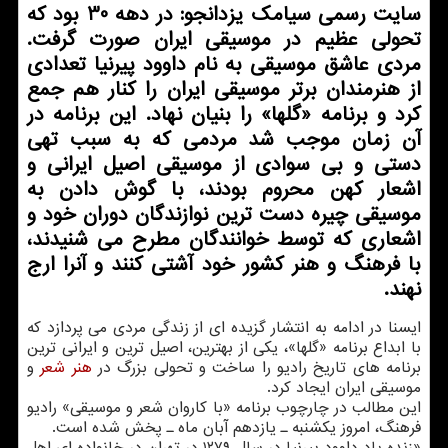
سایت رسمی سیامك یزدانجو: در دهه 30 بود كه
تحولی عظیم در موسیقی ایران صورت گرفت.
مردی عاشق موسیقی به نام داوود پیرنیا تعدادی
از هنرمندان برتر موسیقی ایران را كنار هم جمع
كرد و برنامه «گلها» را بنیان نهاد. این برنامه در
آن زمان موجب شد مردمی كه به سبب تهی
دستی و بی سوادی از موسیقی اصیل ایرانی و
اشعار كهن محروم بودند، با گوش دادن به
موسیقی چیره دست ترین نوازندگان دوران خود و
اشعاری كه توسط خوانندگان مطرح می شنیدند،
با فرهنگ و هنر كشور خود آشتی كنند و آنرا ارج
نهند.
ایسنا در ادامه به انتشار گزیده ای از زندگی مردی می پردازد که
با ابداع برنامه «گلها»، یکی از بهترین، اصیل ترین و ایرانی ترین
برنامه های تاریخ رادیو را ساخت و تحولی بزرگ در
هنر
شعر
و
موسیقی ایران ایجاد کرد.
این مطالب در چارچوب برنامه «با کاروان شعر و موسیقی» رادیو
فرهنگ، امروز یکشنبه ـ یازدهم آبان ماه ـ پخش شده است.