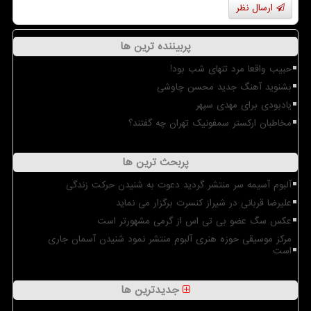
ارسال نظر
پربیننده ترین ها
حبیب واقعا مرد تنهای شب بود!
بشنوید آهنگ جدید محسن چاوشی
یادبودی برای مهدی سپهر
مخاطبان ارکستر سمفونیک تهران چه گفتند؟
پربحث ترین ها
آلبوم آسیمه سر منتشر گردید دعوت به شنیدن حرکت زندگی
علیرضا قربانی در شیراز کنسرت برگزار می نماید
عکس سگ عضو بی تی اس از گرمی مشهورتر است
مرکز موسیقی حوزه هنری آلبوم منتشر نمود شنیدن آسمان جاری
است
جدیدترین ها