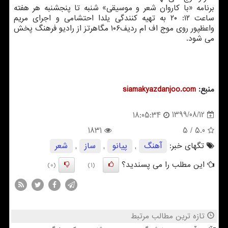
برنامه «با کاروان شعر و موسیقی» شنبه تا پنجشنبه هر هفته
ساعت ۱۲: ۲۰ به تهیه کنندگی یلدا احتشامی و اجرای مریم
واعظپور روی موج اف ام ردیف۱۰۶ مگاهرتز از رادیو فرهنگ پخش
می شود.
منبع:
siamakyazdanjoo.com
1399/08/12
18:05:34
1831
/ 5
5.0
تگهای خبر:
آهنگ
,
پیانو
,
ساز
,
شعر
این مطلب را می پسندید؟
(0)
(1)
تازه ترین مطالب مرتبط