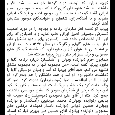
کوچه بازاری که توسط دوره گردها خوانده می شد، اقبال
داشتند. بنا شد هنرمندان کاری کنند که مردم با موسیقی اصیل
ایرانی آشنا گردند، تصنیف های درخور ادب و فرهنگ ایرانی
بشوند و با آهنگسازان، شاعران و خوانندگان درخور ستایش
آشنا گردند.
پیرنیا توانست نظر سازمان برنامه و بودجه را در مورد اهمیت
گسترش موسیقی اصیل ایرانی جلب نماید و با اعتباری که برای
این کار اختصاص داده شد، ارکستری برای رادیو تشکیل داد.
آغاز برنامه های گلهای رنگارنگ در سال ۱۳۳۴ بود. بعد از آن
برنامه هایی با عنوان گلهای جاویدان، یک شاخه گل، گل های
صحرایی و برگ سبز زیر نظر داوود پیرنیا ساخته شد.
همایون خرم (نوازنده ویولن و آهنگساز) درباره برنامه گلها و
داوود پیرنیا گفته است: «من مجموعه گلها را به مجموعه عشاق
تشبیه می کنم. خود آقای پیرنیا که آمد و بنیان موسیقی گلها را
گذاشت، عاشق بود. او آمد و همه عاشقان را هم جمع کرد. او
اول از آقای ابوالحسن صبا (موسیقیدان) دعوت کرد. صبا که
واقعا ثابت کرد یک عاشق بزرگ است. او نخستین کاری که کرد
این بود که برخی از شاگردان خودرا که عشق موسیقی داشتند،
جمع کرد. مثلا از آقای علی تجویدی (موسیقیدان)، حبیب الله
بدیعی (نوازنده ویولن)، محمد میرنقیبی (آهنگساز و نوازنده
ویولن)، حسین تهرانی (نوازنده نامدار تمبک)، مرتضی خان
محجوبی (نوازنده پیانو)، آقای حسین علی وزیری تبار که استاد