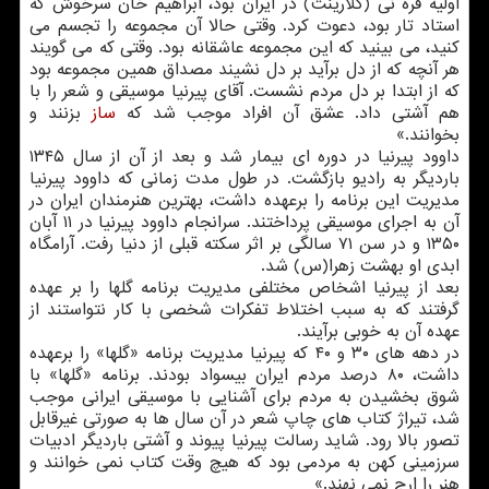
اولیه قره نی (کلارینت) در ایران بود، ابراهیم خان سرخوش که
استاد تار بود، دعوت کرد. وقتی حالا آن مجموعه را تجسم می
کنید، می بینید که این مجموعه عاشقانه بود. وقتی که می گویند
هر آنچه که از دل برآید بر دل نشیند مصداق همین مجموعه بود
که از ابتدا بر دل مردم نشست. آقای پیرنیا موسیقی و شعر را با
هم آشتی داد. عشق آن افراد موجب شد که
ساز
بزنند و
بخوانند.»
داوود پیرنیا در دوره ای بیمار شد و بعد از آن از سال ۱۳۴۵
باردیگر به رادیو بازگشت. در طول مدت زمانی که داوود پیرنیا
مدیریت این برنامه را برعهده داشت، بهترین هنرمندان ایران در
آن به اجرای موسیقی پرداختند. سرانجام داوود پیرنیا در ۱۱ آبان
۱۳۵۰ و در سن ۷۱ سالگی بر اثر سکته قبلی از دنیا رفت. آرامگاه
ابدی او بهشت زهرا(س) شد.
بعد از پیرنیا اشخاص مختلفی مدیریت برنامه گلها را بر عهده
گرفتند که به سبب اختلاط تفکرات شخصی با کار نتواستند از
عهده آن به خوبی برآیند.
در دهه های ۳۰ و ۴۰ که پیرنیا مدیریت برنامه «گلها» را برعهده
داشت، ۸۰ درصد مردم ایران بیسواد بودند. برنامه «گلها» با
شوق بخشیدن به مردم برای آشنایی با موسیقی ایرانی موجب
شد، تیراژ کتاب های چاپ شعر در آن سال ها به صورتی غیرقابل
تصور بالا رود. شاید رسالت پیرنیا پیوند و آشتی باردیگر ادبیات
سرزمینی کهن به مردمی بود که هیچ وقت کتاب نمی خوانند و
هنر را ارج نمی نهند.»