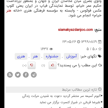
وگوی بصری میان عکاسان ایران و جهان و بمنظور بزرگداشت
حکیم عمر خیام، توسط نمایندگی فیاپ در ایران یعنی کلوپ
عکس فوکوس - وابسته به مؤسسه فرهنگی هنری «خانه
هنر
خیام» انجام می شود.
منبع:
siamakyazdanjoo.com
1399/08/19
23:05:26
1637
/ 5
5.0
تگهای خبر:
آموزش
,
جشنواره
,
هنر
,
هنری
این مطلب را می پسندید؟
(0)
(1)
تازه ترین مطالب مرتبط
آلبوم آسیمه سر منتشر گردید دعوت به شنیدن حرکت زندگی
علیرضا قربانی در شیراز کنسرت برگزار می نماید