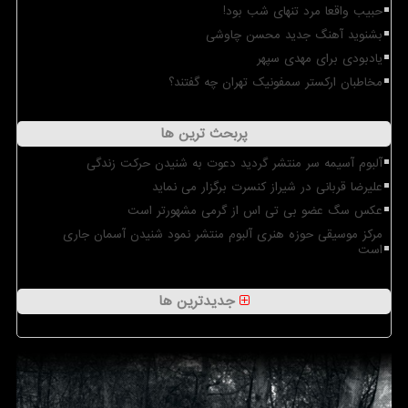
حبیب واقعا مرد تنهای شب بود!
بشنوید آهنگ جدید محسن چاوشی
یادبودی برای مهدی سپهر
مخاطبان ارکستر سمفونیک تهران چه گفتند؟
پربحث ترین ها
آلبوم آسیمه سر منتشر گردید دعوت به شنیدن حرکت زندگی
علیرضا قربانی در شیراز کنسرت برگزار می نماید
عکس سگ عضو بی تی اس از گرمی مشهورتر است
مرکز موسیقی حوزه هنری آلبوم منتشر نمود شنیدن آسمان جاری
است
جدیدترین ها