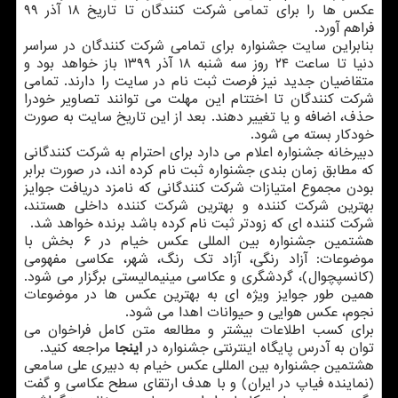
عکس ها را برای تمامی شرکت کنندگان تا تاریخ ۱۸ آذر ۹۹
فراهم آورد.
بنابراین سایت جشنواره برای تمامی شرکت کنندگان در سراسر
دنیا تا ساعت ۲۴ روز سه شنبه ۱۸ آذر ۱۳۹۹ باز خواهد بود و
متقاضیان جدید نیز فرصت ثبت نام در سایت را دارند. تمامی
شرکت کنندگان تا اختتام این مهلت می توانند تصاویر خودرا
حذف، اضافه و یا تغییر دهند. بعد از این تاریخ سایت به صورت
خودکار بسته می شود.
دبیرخانه جشنواره اعلام می دارد برای احترام به شرکت کنندگانی
که مطابق زمان بندی جشنواره ثبت نام کرده اند، در صورت برابر
بودن مجموع امتیازات شرکت کنندگانی که نامزد دریافت جوایز
بهترین شرکت کننده و بهترین شرکت کننده داخلی هستند،
شرکت کننده ای که زودتر ثبت نام کرده باشد برنده خواهد شد.
هشتمین جشنواره بین المللی عکس خیام در ۶ بخش با
موضوعات: آزاد رنگی، آزاد تک رنگ، شهر، عکاسی مفهومی
(کانسپچوال)، گردشگری و عکاسی مینیمالیستی برگزار می شود.
همین طور جوایز ویژه ای به بهترین عکس ها در موضوعات
نجوم، عکس هوایی و حیوانات اهدا می شود.
برای کسب اطلاعات بیشتر و مطالعه متن کامل فراخوان می
توان به آدرس پایگاه اینترنتی جشنواره در
اینجا
مراجعه کنید.
هشتمین جشنواره بین المللی عکس خیام به دبیری علی سامعی
(نماینده فیاپ در ایران) و با هدف ارتقای سطح عکاسی و گفت