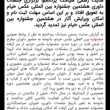
سایت رسمی سیامك یزدانجو: برگزاری جلسات
داوری هشتمین جشنواره بین المللی عكس خیام
به تعویق افتاد و بر این اساس مهلت ثبت نام و
امكان ویرایش آثار در هشتمین جشنواره بین
المللی عكس خیام نیز تمدید گردید.
به گزارش سایت رسمی سیامک یزدانجو به نقل از روابط عمومی
جشنواره
بین المللی عکس خیام، باتوجه به حضور داوران مطرح
از شش قاره در دوره جدید جشنواره عکس خیام، از سر گرفته
شدن قرنطینه ناشی از مشکلات جهانی کرونا، شرایط حاد کرونا
در کشور و بسته بودن خیلی از پروازهای بین المللی، امکان
برنامه ریزی برای برگزاری حضوری جلسات داوری وجود نداشته
و نظر به تمایل و رویکرد همه ساله جشنواره بر داوری حضوری و
همزمان تمامی داوران و امکان برگزاری کارگاه های آموزشی
جهت انتقال تجربه از داوران سراسر جهان برای نسل جوان
عکاسی کشور، بدین سبب با کسب مجوزهای لازم از فیاپ و
PSA و به امید بهبود شرایط، زمان داوری هشتمین دوره
جشنواره از آذر به دی ماه تغییر پیدا کرد.
همچنین از آنجائیکه در سال ۲۰۲۰، خیلی از عکاسان در سراسر
دنیا به سبب کرونا امکان فعالیت عکاسی کافی نداشتند و
باتوجه به تغیر تاریخ جلسات داوری، شورای سیاستگذاری
جشنواره تصمیم بر این گرفت که امکان ویرایش، حذف و اضافه