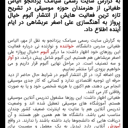
به گزارش سایت رسمی سیامك یزدانجو الیاس
طغیانی از هنرمندان حوزه موسیقی در تشریح
تازه ترین فعالیت هایش از انتشار آلبوم خیال
پرواز به آهنگسازی علی اصغر عربشاهی در ایام
آینده اطلاع داد.
به گزارش سایت رسمی سیامک یزدانجو به نقل از مهر، الیاس
طغیانی مدرس دانشگاه،
خواننده
و نوازنده نی درباره فعالیت
این روزهای خود اظهار داشت: ما درگیر
آلبوم
«خیال پرواز» علی
اصغر عربشاهی هم هستیم. این آلبوم شامل پیش درآمد، دو
آواز
و سه تصنیف است. در مراحل نهایی آلبوم قرار داریم و می
خواهیم بزودی آنرا منتشر نماییم.
وی اضافه کرد: در کل انتشار آلبوم در شرایط حال حاضر از دید
حرفه ای توجیه اقتصادی ندارد و کسانی که کار جدی موسیقی
انجام می دهند، هم اکنون با هزینه شخصی خود و یا به صورت
رفاقتی کار می کنند.
طغیانی اظهار داشت: این روزها مشغول تدریس آنلاین موسیقی
هستم. آموزشگاه های موسیقی تعطیل شده اند و وضعیت
تدریس آنلاین هم با عنایت به اینترنت ضعیف کشور چندان
مناسب نمی باشد. دانشگاه ها هم همین طور هستند و آن
دریافت هایی که دانشجوها باید داشته باشند را ندارند. در واقع
آموزش
آنلاین دارد تبدیل به یک معضل و مصیبت برای