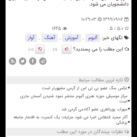
دانشجویان می شود.
1399/09/02
10:29:03
1645
/ 5
5.0
تگهای خبر:
آلبوم
,
آموزش
,
آهنگ
,
آواز
این مطلب را می پسندید؟
(0)
(1)
تازه ترین مطالب مرتبط
عکس سگ عضو بی تی اس از گرمی مشهورتر است
مرکز موسیقی حوزه هنری آلبوم منتشر نمود شنیدن آسمان جاری
است
سهراب پورناظری عضو آکادمی گرمی شد
آثار مجید انتظامی اجرا می شود جزئیات یک کنسرت به افتخار جامعه
پزشکی
نظرات بینندگان در مورد این مطلب