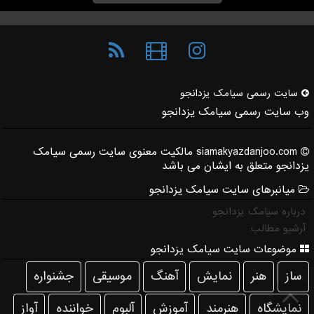
سایت رسمی سیامك یزدانجو
وب سایت رسمی سیامک یزدانجو
siamakyazdanjoo.com مالکیت معنوی سایت رسمی سیامک
یزدانجو متعلق به ایشان می باشد
میانبرهای سایت سیامک یزدانجو
درباره سیامک یزدانجو
آرشیو مطالب
موضوعات سایت سیامک یزدانجو
ساز
هنر
نمایش
آهنگ
موسیقی
جشنواره
نمایشگاه
هنرمند
آموزش
آلبوم
خواننده
آواز