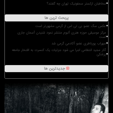
مخاطبان ارکستر سمفونیک تهران چه گفتند؟
پربحث ترین ها
عکس سگ عضو بی تی اس از گرمی مشهورتر است
مرکز موسیقی حوزه هنری آلبوم منتشر نمود شنیدن آسمان جاری
است
سهراب پورناظری عضو آکادمی گرمی شد
آثار مجید انتظامی اجرا می شود جزئیات یک کنسرت به افتخار جامعه
پزشکی
جدیدترین ها